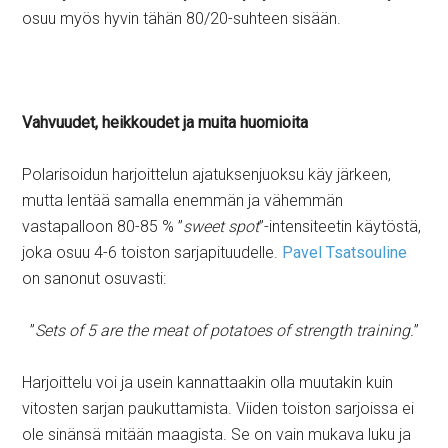
osuu myös hyvin tähän 80/20-suhteen sisään.
Vahvuudet, heikkoudet ja muita huomioita
Polarisoidun harjoittelun ajatuksenjuoksu käy järkeen,
mutta lentää samalla enemmän ja vähemmän
vastapalloon 80-85 % ”
sweet spot
”-intensiteetin käytöstä,
joka osuu 4-6 toiston sarjapituudelle.
Pavel Tsatsouline
on sanonut osuvasti:
”
Sets of 5 are the meat of potatoes of strength training.
”
Harjoittelu voi ja usein kannattaakin olla muutakin kuin
vitosten sarjan paukuttamista. Viiden toiston sarjoissa ei
ole sinänsä mitään maagista. Se on vain mukava luku ja