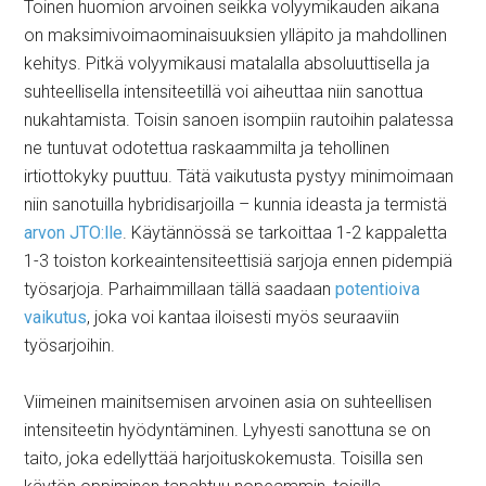
Toinen huomion arvoinen seikka volyymikauden aikana
on maksimivoimaominaisuuksien ylläpito ja mahdollinen
kehitys. Pitkä volyymikausi matalalla absoluuttisella ja
suhteellisella intensiteetillä voi aiheuttaa niin sanottua
nukahtamista. Toisin sanoen isompiin rautoihin palatessa
ne tuntuvat odotettua raskaammilta ja tehollinen
irtiottokyky puuttuu. Tätä vaikutusta pystyy minimoimaan
niin sanotuilla hybridisarjoilla – kunnia ideasta ja termistä
arvon JTO:lle
. Käytännössä se tarkoittaa 1-2 kappaletta
1-3 toiston korkeaintensiteettisiä sarjoja ennen pidempiä
työsarjoja. Parhaimmillaan tällä saadaan
potentioiva
vaikutus
, joka voi kantaa iloisesti myös seuraaviin
työsarjoihin.
Viimeinen mainitsemisen arvoinen asia on suhteellisen
intensiteetin hyödyntäminen. Lyhyesti sanottuna se on
taito, joka edellyttää harjoituskokemusta. Toisilla sen