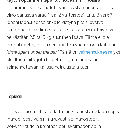
käytön oppiminen tapahtuu nopeammin, toisilla
hitaammin. Kuinka luotettavasti pystyt sanomaan, että
oliko sarjassa varaa 1 vai 2 vai toistoa? Entä 3 vai 5?
Ideaalitapauksessa pitkälle vietynä pitäisi pystyä
sanomaan oliko tiukassa sarjassa varaa yksi toisto vai
pelkästään 2,5 tai 5 kg suuruinen lisäys. Tämä ei ole
rakettitiedettä, mutta sen opettelu vaatii raksia kohtaan
”time spent under the bar.”
Tämä on
valmennuksessa
yksi
oleellinen taito, jota lähdetään ajamaan sisään
valmennettavan kanssa heti alusta alkaen.
Lopuksi
On hyvä huomauttaa, että tällainen lähestymistapa sopisi
mahdollisesti varsin mukavasti voimanostoon.
Volyymikaudella kerätään perusvoimapohjaa ja