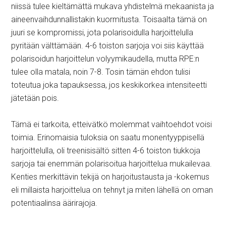
niissä tulee kieltämättä mukava yhdistelmä mekaanista ja
aineenvaihdunnallistakin kuormitusta. Toisaalta tämä on
juuri se kompromissi, jota polarisoidulla harjoittelulla
pyritään välttämään. 4-6 toiston sarjoja voi siis käyttää
polarisoidun harjoittelun volyymikaudella, mutta RPE:n
tulee olla matala, noin 7-8. Tosin tämän ehdon tulisi
toteutua joka tapauksessa, jos keskikorkea intensiteetti
jätetään pois.
Tämä ei tarkoita, etteivätkö molemmat vaihtoehdot voisi
toimia. Erinomaisia tuloksia on saatu monentyyppisellä
harjoittelulla, oli treenisisältö sitten 4-6 toiston tiukkoja
sarjoja tai enemmän polarisoitua harjoittelua mukailevaa.
Kenties merkittävin tekijä on harjoitustausta ja -kokemus
eli millaista harjoittelua on tehnyt ja miten lähellä on oman
potentiaalinsa äärirajoja.