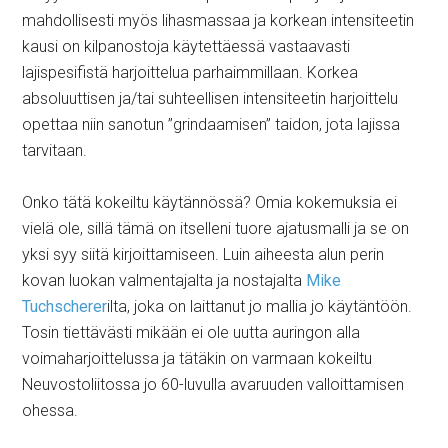
mahdollisesti myös lihasmassaa ja korkean intensiteetin
kausi on kilpanostoja käytettäessä vastaavasti
lajispesifistä harjoittelua parhaimmillaan. Korkea
absoluuttisen ja/tai suhteellisen intensiteetin harjoittelu
opettaa niin sanotun ”grindaamisen” taidon, jota lajissa
tarvitaan.
Onko tätä kokeiltu käytännössä? Omia kokemuksia ei
vielä ole, sillä tämä on itselleni tuore ajatusmalli ja se on
yksi syy siitä kirjoittamiseen. Luin aiheesta alun perin
kovan luokan valmentajalta ja nostajalta
Mike
Tuchscherer
ilta, joka on laittanut jo mallia jo käytäntöön.
Tosin tiettävästi mikään ei ole uutta auringon alla
voimaharjoittelussa ja tätäkin on varmaan kokeiltu
Neuvostoliitossa jo 60-luvulla avaruuden valloittamisen
ohessa.