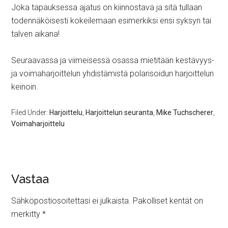
Joka tapauksessa ajatus on kiinnostava ja sitä tullaan
todennäköisesti kokeilemaan esimerkiksi ensi syksyn tai
talven aikana!
Seuraavassa ja viimeisessä osassa mietitään kestävyys-
ja voimaharjoittelun yhdistämistä polarisoidun harjoittelun
keinoin.
Filed Under:
Harjoittelu
,
Harjoittelun seuranta
,
Mike Tuchscherer
,
Voimaharjoittelu
Vastaa
Sähköpostiosoitettasi ei julkaista.
Pakolliset kentät on
merkitty
*