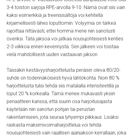
3-4 toiston sarjoja RPE-arvolla 9-10. Nämä ovat siis vain
kaksi esimerkkiä ja treenisisältöjä voi kehitellä
kirjaimellisesti lähes loputtomiin. Volyymia on tärkeä
rajoittaa riittävästi, ettei homma mene niin sanotusti
överiksi. Tätä jaksoa voi jatkaa nousujohteisesti kenties
2-3 viikkoa ennen kevennystä. Sen jälkeen voi toistaa
vielä mahdollisesti uuden vastaavan jakson.
Tässäkin kestävyysharjoittelusta peräisin oleva 80/20-
suhde on todennäköisesti hyvä lähtökohta. Noin 80 %
harjoittelusta tulisi tehdä siis matalalla intensiteetillä ja
loput 20 % korkealla. Tämä menee mukavasti yksiin
periaatteen kanssa, että suurin osa harjoitusajasta
käytetään niin sanotun pohjan tai perustan
rakentamiseen, jota seuraa lyhyempi piikkaus. Lisäksi
raskasta maksimivoimaharjoittelua voi tehdä
nousujohteisesti vain rajallisen ajanjakson kerrallaan, joka