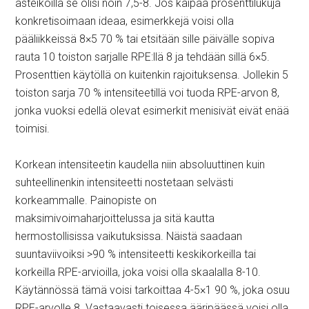
asteikoilla se olisi noin 7,5-8. Jos kaipaa prosenttilukuja
konkretisoimaan ideaa, esimerkkejä voisi olla
pääliikkeissä 8×5 70 % tai etsitään sille päivälle sopiva
rauta 10 toiston sarjalle RPE:llä 8 ja tehdään sillä 6×5.
Prosenttien käytöllä on kuitenkin rajoituksensa. Jollekin 5
toiston sarja 70 % intensiteetillä voi tuoda RPE-arvon 8,
jonka vuoksi edellä olevat esimerkit menisivät eivät enää
toimisi.
Korkean intensiteetin kaudella niin absoluuttinen kuin
suhteellinenkin intensiteetti nostetaan selvästi
korkeammalle. Painopiste on
maksimivoimaharjoittelussa ja sitä kautta
hermostollisissa vaikutuksissa. Näistä saadaan
suuntaviivoiksi >90 % intensiteetti keskikorkeilla tai
korkeilla RPE-arvioilla, joka voisi olla skaalalla 8-10.
Käytännössä tämä voisi tarkoittaa 4-5×1 90 %, joka osuu
RPE-arvolle 8. Vastaavasti toisessa ääripäässä voisi olla