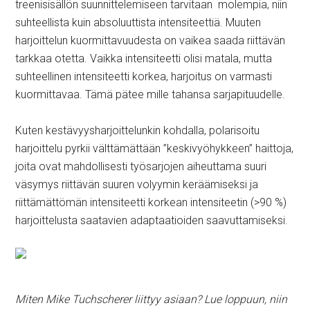
treenisisällön suunnittelemiseen tarvitaan molempia, niin
suhteellista kuin absoluuttista intensiteettiä. Muuten
harjoittelun kuormittavuudesta on vaikea saada riittävän
tarkkaa otetta. Vaikka intensiteetti olisi matala, mutta
suhteellinen intensiteetti korkea, harjoitus on varmasti
kuormittavaa. Tämä pätee mille tahansa sarjapituudelle.
Kuten kestävyysharjoittelunkin kohdalla, polarisoitu
harjoittelu pyrkii välttämättään ”keskivyöhykkeen” haittoja,
joita ovat mahdollisesti työsarjojen aiheuttama suuri
väsymys riittävän suuren volyymin keräämiseksi ja
riittämättömän intensiteetti korkean intensiteetin (>90 %)
harjoittelusta saatavien adaptaatioiden saavuttamiseksi.
Miten
Mike Tuchscherer
liittyy asiaan? Lue loppuun, niin