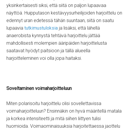
yksinkertaisesti siksi, että siitä on paljon lupaavaa
näyttöä. Huipputason kestävyysurheilijoiden harjoittelu on
edennyt uran edetessä tähän suuntaan, siitä on saatu
lupaavia
tutkimustuloksia
ja lisäksi, että lähellä
anaerobista kynnystä tehtävä harjoittelu jättää
mahdollisesti molempien ääripäiden harjoittelusta
saatavat hyödyt paitsioon ja tällä alueella
harjoitteleminen voi olla jopa haitaksi.
Soveltaminen voimaharjoitteluun
Miten polarisoitu harjoittelu olisi sovellettavissa
voimaharjoitteluun? Ensinnäkin on hyvä määritellä matala
ja korkea intensiteetti ja mitä siihen liittyen tulisi
huomioida. Voimaominaisuuksia harjoitettaessa jaottelu