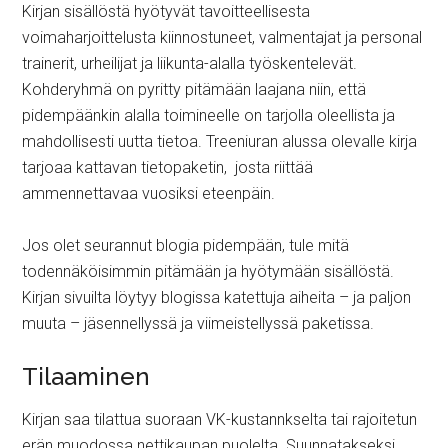
Kirjan sisällöstä hyötyvät tavoitteellisesta
voimaharjoittelusta kiinnostuneet, valmentajat ja personal
trainerit, urheilijat ja liikunta-alalla työskentelevät.
Kohderyhmä on pyritty pitämään laajana niin, että
pidempäänkin alalla toimineelle on tarjolla oleellista ja
mahdollisesti uutta tietoa. Treeniuran alussa olevalle kirja
tarjoaa kattavan tietopaketin, josta riittää
ammennettavaa vuosiksi eteenpäin.
Jos olet seurannut blogia pidempään, tule mitä
todennäköisimmin pitämään ja hyötymään sisällöstä.
Kirjan sivuilta löytyy blogissa katettuja aiheita – ja paljon
muuta – jäsennellyssä ja viimeistellyssä paketissa.
Tilaaminen
Kirjan saa tilattua suoraan VK-kustannkselta tai rajoitetun
erän muodossa nettikaupan puolelta. Suunnatakseksi