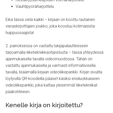
Vauhtipyöräharjoittelu
Eikä tässä vielä kaikki – kirjaan on koottu rautainen
vieraskirjoittajien joukko, joka koostuu kotimaisista
huippuosaajista!
2. painoksessa on vastattu lukijapalautteeseen
tarjoamalla liiketekniikkaohjeistusta – tässä yhteydessä
ajanmukaisella tavalla videomuodossa.
Tähän on
vastattu ajanmukaisella ja varmasti informatiivisella
tavalla, lisäämällä kirjaan videoliikepankki. Kirjan sivuilta
löytyvillä QR-koodeilla pääset käsiksi ensiluokkaiseen
videoliikepankki, joka kattaa yleisimmät liiketekniikat
pääkohtineen.
Kenelle kirja on kirjoitettu?