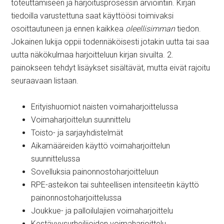
toteuttamiseen ja harjoitusprosessin arviointiin. Kirjan
tiedoilla varustettuna saat käyttöösi toimivaksi
osoittautuneen ja ennen kaikkea
oleellisimman
tiedon.
Jokainen lukija oppii todennäköisesti jotakin uutta tai saa
uutta näkökulmaa harjoitteluun kirjan sivuilta. 2.
painokseen tehdyt lisäykset sisältävät, mutta eivät rajoitu
seuraavaan listaan.
Erityishuomiot naisten voimaharjoittelussa
Voimaharjoittelun suunnittelu
Toisto- ja sarjayhdistelmät
Aikamääreiden käyttö voimaharjoittelun
suunnittelussa
Sovelluksia painonnostoharjoitteluun
RPE-asteikon tai suhteellisen intensiteetin käyttö
painonnostoharjoittelussa
Joukkue- ja palloilulajien voimaharjoittelu
Kestävyysurheilijoiden voimaharjoittelu