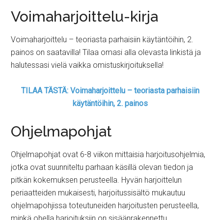
Voimaharjoittelu-kirja
Voimaharjoittelu – teoriasta parhaisiin käytäntöihin, 2.
painos on saatavilla! Tilaa omasi alla olevasta linkistä ja
halutessasi vielä vaikka omistuskirjoituksella!
TILAA TÄSTÄ: Voimaharjoittelu – teoriasta parhaisiin
käytäntöihin, 2. painos
Ohjelmapohjat
Ohjelmapohjat ovat 6-8 viikon mittaisia harjoitusohjelmia,
jotka ovat suunniteltu parhaan käsillä olevan tiedon ja
pitkän kokemuksen perusteella. Hyvän harjoittelun
periaatteiden mukaisesti, harjoitussisältö mukautuu
ohjelmapohjissa toteutuneiden harjoitusten perusteella,
minkä ohella harjoituksiin on sisäänrakennettu