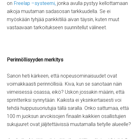
on
Freelap –systeemi,
jonka avulla pystyy kellottamaan
aikoja muutaman sadasosan tarkkuudella. Se ei
myöskään tyhjää pankkitiliä aivan täysin, kuten muut
vastaavaan tarkoitukseen suunnitellut välineet.
Perinnöllisyyden merkitys
Sanon heti kärkeen, että nopeusominaisuudet ovat
voimakkaasti perinnöllisiä. Kiva, kun se sanotaan näin
viimeisessä osassa, eikö? Uskon jossakin määrin, että
sprintteriksi synnytään. Kaikista ei yksinkertaisesti voi
tehdä huippusuoriutujia tällä saralla. Onko sattumaa, että
100 m juoksun arvokisojen finaalin kaikkien osallistujien
sukujuuret ovat jäljitettävissä muutamalla tietylle alueelle?