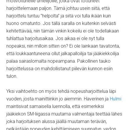
motivoituneille urheilijoille, jotka ovat tottuneet
harjoittelemaan paljon. Tämä johtuu usein siitä, että
harjoittelu tuntuu ”helpolta” ja siitä voi tulla ikään kuin
huono omatunto. Jos tällä saralla on kuitenkin selvästi
kehitettävää, niin tämän vinkin kokeilu ei ole todellakaan
tuhlattua harjoitusaikaa. Jos aikaa ei ole nyt tulla
nopeaksi, niin milloin sitten on? Ei ole lainkaan tavatonta,
että loukkaantuneena ollut jalkapalloilija tai jääkiekkoilija
palaa sairaslomalta nopeampana. Pakollinen tauko
harjoittelussa on mahdollistanut piilevän kunnon esiin
tulon.
Yksi vaihtoehto on myös tehdä nopeusharjoittelua läpi
vuoden, josta mainittiinkin jo aiemmin. Haverinen ja
Hulmi
maintisivat samaisella luennolla, että esimerkiksi
jääkiekon SM-liigassa muutama valmentaja teettää lähes
joka harjoituksen alussa jäällä muutaman terävän,
pelkästään nopeuden kehittämiseen suunnatun, vedon.