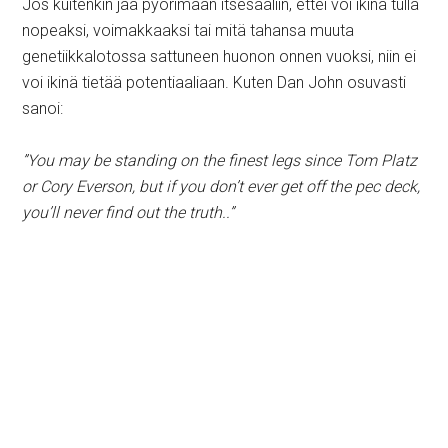
Jos kuitenkin jää pyörimään itsesääliin, ettei voi ikinä tulla
nopeaksi, voimakkaaksi tai mitä tahansa muuta
genetiikkalotossa sattuneen huonon onnen vuoksi, niin ei
voi ikinä tietää potentiaaliaan. Kuten Dan John osuvasti
sanoi:
”You may be standing on the finest legs since
Tom Platz
or Cory Everson, but if you don’t ever get off the pec deck,
you’ll never find out the truth.
.”