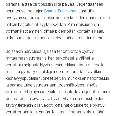
parasta laittaa pillit pussiin siltä päivää. Legendaarisen
sprintterivalmentajan
Charlie Franciksen
sanottiin
pystyvän sanomaan juoksijoiden askeleiden äänestä, että
milloin harjoitus oli syytä lopettaa. Kimmoisuuden ja
voiman katoaminen johtaa pidempään kontaktiaikaan,
mikä puolestaan ilmeni askeleen äänen muuttumisena.
Joissakin harvoissa lajeissa tehontuottoa pystyy
mittaamaan suoraan siihen tarkoitetuilla välineillä
verrattain helposti. Hyvänä esimerkkinä tästä on edellä
mainittu pyöräily eri alalajeineen. Tehomittarit ovatkin
kestävyyspuolella tuoneet selvän murroksen harjoitteluun
ja samaa tulee seuraamaan todennäköisesti myös
voima- ja teholajeissa. Kuitenkin luotettava ajanotto toimii
periaatteessa aivan yhtä hyvin. Matkan ja olosuhteiden
täytyy tietenkin olla vakiot, jotta harjoituskertoja pystyy
vertailemaan keskenään. Kirkkaasti paras työkalu tähän