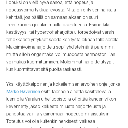
Lopuksi on vielä hyvä sanoa, että nopeus ja
nopeusvoima tykkää levosta. Niitä on erityisen hankala
kehittää, jos päällä on samaan aikaan on suuri
treenikuorma jollakin muulla osa-alueella. Esimerkiksi
kestävyys- tai hypertrofiaharjoittelu torpedoivat varsin
tehokkaasti yritykset saada kehitystä aikaan tällä saralla.
Maksimivoimaharjoittelu sopii yhdistelmänä paremmin,
mutta silloin ongelmaksi voi muodosta hermoston liian
voimakas kuormittuminen. Molemmat harjoittelutyypit
kun kuormittavat sitä puolta raskaasti.
Yksi käyttökelpoinen ja kokeilemisen arvoinen ohje, jonka
Marko Haverinen
esitti taannoin aihetta käsittelevällä
luennolla Varalan urheiluopistolla oli pitää kahden viikon
kevennetty jakso kaikesta muusta harjoittelusta ja
panostaa vain ja yksinomaan nopeusominaisuuksiin.
Toteutus voi olla kuitenkin henkisesti vaikeaa