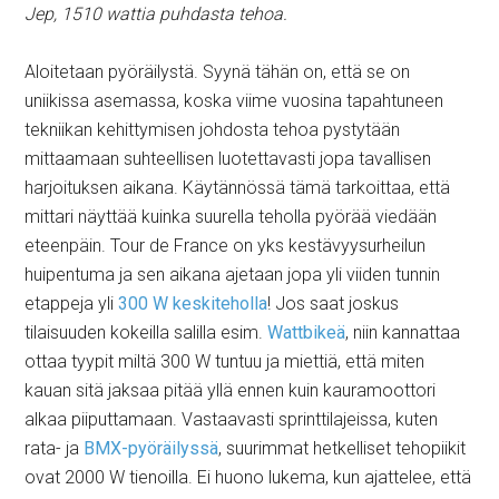
Jep, 1510 wattia puhdasta tehoa.
Aloitetaan pyöräilystä. Syynä tähän on, että se on
uniikissa asemassa, koska viime vuosina tapahtuneen
tekniikan kehittymisen johdosta tehoa pystytään
mittaamaan suhteellisen luotettavasti jopa tavallisen
harjoituksen aikana. Käytännössä tämä tarkoittaa, että
mittari näyttää kuinka suurella teholla pyörää viedään
eteenpäin. Tour de France on yks kestävyysurheilun
huipentuma ja sen aikana ajetaan jopa yli viiden tunnin
etappeja yli
300 W keskiteholla
! Jos saat joskus
tilaisuuden kokeilla salilla esim.
Wattbikeä
, niin kannattaa
ottaa tyypit miltä 300 W tuntuu ja miettiä, että miten
kauan sitä jaksaa pitää yllä ennen kuin kauramoottori
alkaa piiputtamaan. Vastaavasti sprinttilajeissa, kuten
rata- ja
BMX-pyöräilyssä
, suurimmat hetkelliset tehopiikit
ovat 2000 W tienoilla. Ei huono lukema, kun ajattelee, että