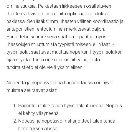
ominaisuuksia. Pelkästään liikkeeseen osallistuvien
lihasten vahvistaminen ei riitä optimaalisia tuloksia
hakiessa. Sen lisäksi mm. lihasten välinen koordinaatio ja
antagonistien rentoutuminen merkitsevät paljon.
Harjoittelun seurauksena saattaa tapahtua myös
lihassolujen muuttumista tyypistä toiseen, eli hitaat I-
tyypin solut saattavat muuttua nopeiksi II-tyypin soluiksi
ajan myötä. Tämä on kuitenkin aihealue, josta
tutkimustieto ei ole vielä yksimielinen.
Nopeutta ja nopeusvoimaa harjoitettaessa on hyvä
muistaa seuraavat asiat:
Harjoittelu tulee tehdä hyvin palautuneena. Nopeus
ei kehity väsyneenä.
Nopeus- ja nopeusvoimaharjoitteet tulee tehdä
harjoituksen alussa.