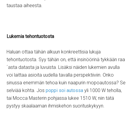
taustaa aiheesta.
Lukemia tehontuotosta
Haluan ottaa tähän alkuun konkreettisia lukuja
tehontuotosta. Syy tähän on, että insinöörinä tykkään raa
´asta datasta ja luvuista. Lisäksi näiden lukemien avulla
voi laittaa asioita uudella tavalla perspektiiviin. Onko
sinussa enemmän tehoa kuin naapurin mopoautossa? Se
selviää kohta. Jos
poppi soi autossa
yli 1000 W teholla,
tai Mocca Masterin pohjassa lukee 1510 W, niin tätä
pystyy skaalaaman ihmiskehon suorituskykyyn.