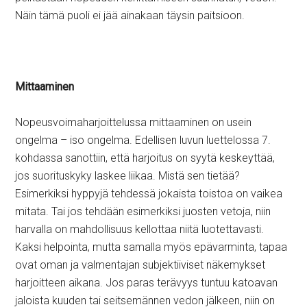
Näin tämä puoli ei jää ainakaan täysin paitsioon.
Mittaaminen
Nopeusvoimaharjoittelussa mittaaminen on usein
ongelma – iso ongelma. Edellisen luvun luettelossa 7.
kohdassa sanottiin, että harjoitus on syytä keskeyttää,
jos suorituskyky laskee liikaa. Mistä sen tietää?
Esimerkiksi hyppyjä tehdessä jokaista toistoa on vaikea
mitata. Tai jos tehdään esimerkiksi juosten vetoja, niin
harvalla on mahdollisuus kellottaa niitä luotettavasti.
Kaksi helpointa, mutta samalla myös epävarminta, tapaa
ovat oman ja valmentajan subjektiiviset näkemykset
harjoitteen aikana. Jos paras terävyys tuntuu katoavan
jaloista kuuden tai seitsemännen vedon jälkeen, niin on