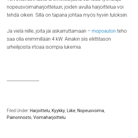
nopeusvoimaharjoitteluun, joiden avulla harjoittelua voi
tehdä oikein. Sillä on tapana johtaa myös hyviin tuloksiin.
Ja vielä niille, joita jäi askarruttamaan –
mopoauton
teho
saa olla enimmillään 4 kW. Ainakin siis eliittitason
urheilijoista irtoaa isompia lukemia.
_______________
Filed Under:
Harjoittelu
,
Kyykky
,
Liike
,
Nopeusvoima
,
Painonnosto
,
Voimaharjoittelu