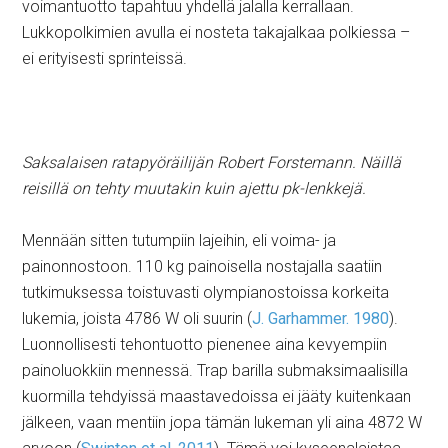
voimantuotto tapahtuu yhdellä jalalla kerrallaan.
Lukkopolkimien avulla ei nosteta takajalkaa polkiessa –
ei erityisesti sprinteissä.
Saksalaisen ratapyöräilijän Robert Forstemann. Näillä
reisillä on tehty muutakin kuin ajettu pk-lenkkejä.
Mennään sitten tutumpiin lajeihin, eli voima- ja
painonnostoon. 110 kg painoisella nostajalla saatiin
tutkimuksessa toistuvasti olympianostoissa korkeita
lukemia, joista 4786 W oli suurin (
J. Garhammer. 1980
).
Luonnollisesti tehontuotto pienenee aina kevyempiin
painoluokkiin mennessä. Trap barilla submaksimaalisilla
kuormilla tehdyissä maastavedoissa ei jääty kuitenkaan
jälkeen, vaan mentiin jopa tämän lukeman yli aina 4872 W