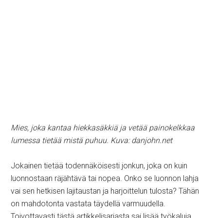
Mies, joka kantaa hiekkasäkkiä ja vetää painokelkkaa
lumessa tietää mistä puhuu. Kuva: danjohn.net
Jokainen tietää todennäköisesti jonkun, joka on kuin
luonnostaan räjähtävä tai nopea. Onko se luonnon lahja
vai sen hetkisen lajitaustan ja harjoittelun tulosta? Tähän
on mahdotonta vastata täydellä varmuudella.
Toivottavasti tästä artikkelisarjasta sai lisää työkaluja