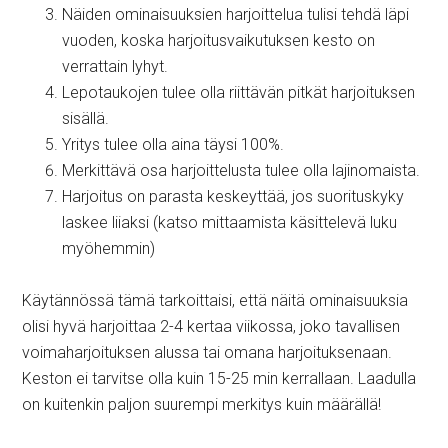
Näiden ominaisuuksien harjoittelua tulisi tehdä läpi
vuoden, koska harjoitusvaikutuksen kesto on
verrattain lyhyt.
Lepotaukojen tulee olla riittävän pitkät harjoituksen
sisällä.
Yritys tulee olla aina täysi 100%.
Merkittävä osa harjoittelusta tulee olla lajinomaista.
Harjoitus on parasta keskeyttää, jos suorituskyky
laskee liiaksi (katso mittaamista käsittelevä luku
myöhemmin)
Käytännössä tämä tarkoittaisi, että näitä ominaisuuksia
olisi hyvä harjoittaa 2-4 kertaa viikossa, joko tavallisen
voimaharjoituksen alussa tai omana harjoituksenaan.
Keston ei tarvitse olla kuin 15-25 min kerrallaan. Laadulla
on kuitenkin paljon suurempi merkitys kuin määrällä!