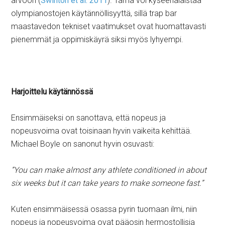
arvoon (
Swinton et al. 2011
). Tämä voi kyseenalaistaa
olympianostojen käytännöllisyyttä, sillä trap bar
maastavedon tekniset vaatimukset ovat huomattavasti
pienemmät ja oppimiskäyrä siksi myös lyhyempi.
Harjoittelu käytännössä
Ensimmäiseksi on sanottava, että nopeus ja
nopeusvoima ovat toisinaan hyvin vaikeita kehittää.
Michael Boyle on sanonut hyvin osuvasti:
”You can make almost any athlete conditioned in about
six weeks but it can take years to make someone fast.”
Kuten ensimmäisessä osassa pyrin tuomaan ilmi, niin
nopeus ja nopeusvoima ovat pääosin hermostollisia