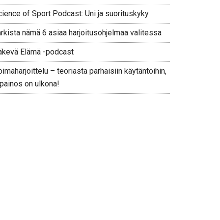
cience of Sport Podcast: Uni ja suorituskyky
arkista nämä 6 asiaa harjoitusohjelmaa valitessa
äkevä Elämä -podcast
imaharjoittelu – teoriasta parhaisiin käytäntöihin,
 painos on ulkona!