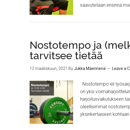
saavutetaan ensinnä maini
Nostotempo ja (melke
tarvitsee tietää
12 maaliskuun, 2021
By
Jukka Mäennenä
Leave a 
Nostotempo eli työsarjaan
on yksi voimaharjoittelun
harjoitusvaikutukseen ta
oleellisimmat nostotempoo
yksinkertaiseen kohtaan 