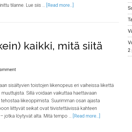
ttu tilanne. Lue siis …
[Read more...]
S
T
V
in) kaikki, mitä siitä
Vo
2
Comment
 sisältyvien toistojen liikenopeus eri vaiheissa liikettä
 muuttujista. Sillä voidaan vaikuttaa haettavaan
i tehostaa liikeoppimista. Suurimman osan ajasta
n liittyvät seikat ovat tiivistettävissä kahteen
– jotka löytyvät alta. Mitä tempo …
[Read more...]