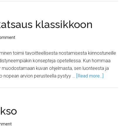
katsaus klassikkoon
Comment
minen toimii tavoitteellisesta nostamisesta kiinnostuneille
 edistyneempiäkin konsepteja opetellessa. Kun hommaa
ystyy muodostamaan kuvan ohjelmasta, sen luonteesta ja
jo nopean arvion perusteella pystyy …
[Read more...]
akso
omment