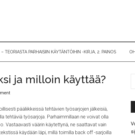
 TEORIASTA PARHAISIIN KÄYTÄNTÖIHIN -KIRJA, 2. PAINOS
OH
ksi ja milloin käyttää?
mment
illisesti pääliikkeissä tehtävien työsarjojen jälkeisiä,
la tehtäviä työsarjoja. Parhaimmillaan ne voivat olla
Vo
o. Vastaavasti väärin käytettynä, ne saattavat vain
si
ekstissä käydään läpi, millä toimilla back off -sarjoilla