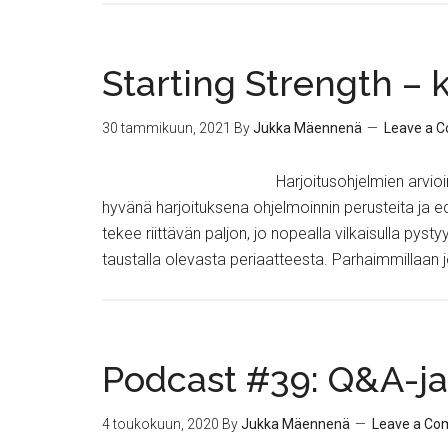
Starting Strength – 
30 tammikuun, 2021
By
Jukka Mäennenä
Leave a 
Harjoitusohjelmien arvioi
hyvänä harjoituksena ohjelmoinnin perusteita ja
tekee riittävän paljon, jo nopealla vilkaisulla p
taustalla olevasta periaatteesta. Parhaimmillaan 
Podcast #39: Q&A-j
4 toukokuun, 2020
By
Jukka Mäennenä
Leave a C