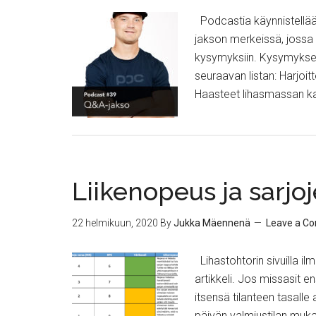
Podcastia käynnistellää
jakson merkeissä, jossa v
kysymyksiin. Kysymykset 
seuraavan listan: Harjoit
Haasteet lihasmassan k
Liikenopeus ja sarjo
22 helmikuun, 2020
By
Jukka Mäennenä
Leave a C
Lihastohtorin sivuilla i
artikkeli. Jos missasit 
itsensä tilanteen tasalle
päivän valmiustilan muk