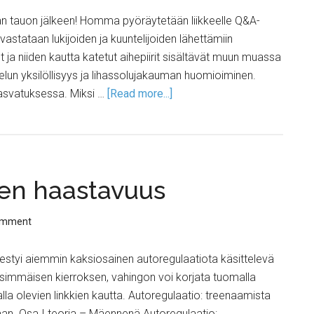
n tauon jälkeen! Homma pyöräytetään liikkeelle Q&A-
astataan lukijoiden ja kuuntelijoiden lähettämiin
ja niiden kautta katetut aihepiirit sisältävät muun muassa
telun yksilöllisyys ja lihassolujakauman huomioiminen.
asvatuksessa. Miksi …
[Read more...]
jen haastavuus
omment
lmestyi aiemmin kaksiosainen autoregulaatiota käsittelevä
ensimmäisen kierroksen, vahingon voi korjata tuomalla
 alla olevien linkkien kautta. Autoregulaatio: treenaamista
aan. Osa I teoria – Mäennenä Autoregulaatio: