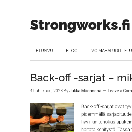
Strongworks.fi
ETUSIVU
BLOGI
VOIMAHARJOITTELU –
Back-off -sarjat – mi
4 huhtikuun, 2023
By
Jukka Mäennenä
Leave a Co
Back-off -sarjat ovat tyyp
pidemmällä sarjapituudel
hyvinkin tehokas apukein
haitata kehitystä. Tässä t