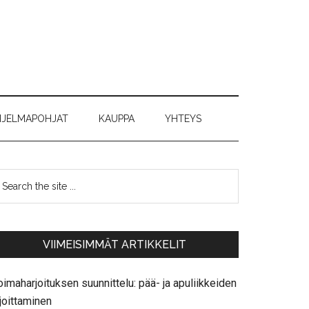
JELMAPOHJAT
KAUPPA
YHTEYS
VIIMEISIMMÄT ARTIKKELIT
imaharjoituksen suunnittelu: pää- ja apuliikkeiden
joittaminen