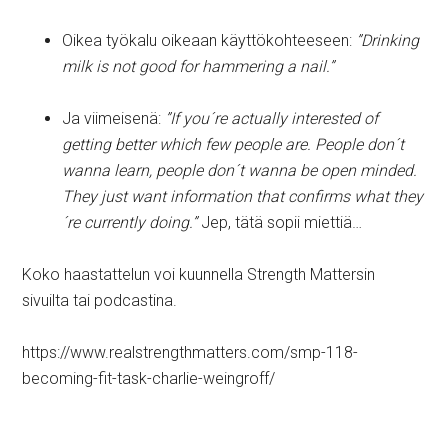
Oikea työkalu oikeaan käyttökohteeseen:
”Drinking
milk is not good for hammering a nail.”
Ja viimeisenä:
”If you´re actually interested of
getting better which few people are. People don´t
wanna learn, people don´t wanna be open minded.
They just want information that confirms what they
´re currently doing.”
Jep, tätä sopii miettiä…
Koko haastattelun voi kuunnella Strength Mattersin
sivuilta tai podcastina.
https://www.realstrengthmatters.com/smp-118-
becoming-fit-task-charlie-weingroff/