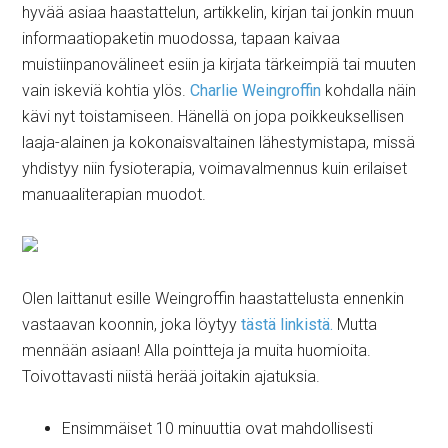
hyvää asiaa haastattelun, artikkelin, kirjan tai jonkin muun
informaatiopaketin muodossa, tapaan kaivaa
muistiinpanovälineet esiin ja kirjata tärkeimpiä tai muuten
vain iskeviä kohtia ylös.
Charlie Weingroffin
kohdalla näin
kävi nyt toistamiseen. Hänellä on jopa poikkeuksellisen
laaja-alainen ja kokonaisvaltainen lähestymistapa, missä
yhdistyy niin fysioterapia, voimavalmennus kuin erilaiset
manuaaliterapian muodot.
Olen laittanut esille Weingroffin haastattelusta ennenkin
vastaavan koonnin, joka löytyy
tästä linkistä.
Mutta
mennään asiaan! Alla pointteja ja muita huomioita.
Toivottavasti niistä herää joitakin ajatuksia.
Ensimmäiset 10 minuuttia ovat mahdollisesti