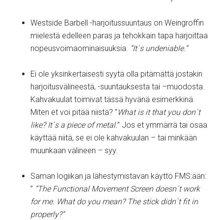
Westside Barbell -harjoitussuuntaus on Weingroffin
mielestä edelleen paras ja tehokkain tapa harjoittaa
nopeusvoimaominaisuuksia.
”It´s undeniable.”
Ei ole yksinkertaisesti syytä olla pitämättä jostakin
harjoitusvälineestä, -suuntauksesta tai –muodosta.
Kahvakuulat toimivat tässä hyvänä esimerkkinä.
Miten et voi pitää niistä? ”
What is it that you don´t
like? It´s a piece of metal.
” Jos et ymmärrä tai osaa
käyttää niitä, se ei ole kahvakuulan – tai minkään
muunkaan välineen – syy.
Saman logiikan ja lähestymistavan käyttö FMS:ään:
”
”The Functional Movement Screen doesn´t work
for me. What do you mean? The stick didn´t fit in
properly?”