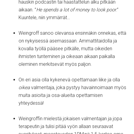
hauskin podcastin tai haastattelun alku pitkään
aikaan. ”
He spends a lot of money to look poor
.”
Kuuntele, niin ymmärrät…
Weingroff sanoo olevansa ensinnäkin onnekas, että
on nykyisessä asemassaan. Ammattitaidolla ja
kovalla työllä pääsee pitkälle, mutta oikeiden
ihmisten tunteminen ja oikeaan aikaan paikalla
oleminen merkitsevät myös paljon.
On eri asia olla kykenevä opettamaan liike ja olla
oikea
valmentaja, joka pystyy havainnoimaan myös
muita asioita ja osa-alueita opettamisen
yhteydessä!
Weingroffin mielestä jokaisen valmentajan ja jopa
terapeutin ja tulisi pitää vyön allaan seuraavat