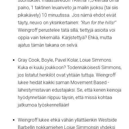
suoritukset: maastavedon 1RM:nä 1,5-kertaa oma
paino, 1 taktinen leuanveto ja mailin juoksu (tai siis
pikakävely) 10 minuutissa. Jos nämä ehdot eivät
täyty, neuvo on yksinkertainen:
”Run for the hills!”
Weingroff perustelee tätä sillä, tiettyjä asioita voi
oppia vain tekemällä. Kärjistettyä? Ehkä, mutta
ajatus tämän takana on selvä.
Gray Cook, Boyle, Pavel Kolar, Loiue Simmons.
Kuka ei kuulu joukkoon? Todennäköisesti Simmons,
jos listatut henkilöt ovat yhtään tuttuja. Weingroff
lukee heidät kaikki saman Movement Based -
lähestymistavan edustajaksi. Se, että kenen keinoja
hyödynnetään riippuu täysin, että missä kohtaa
jatkumoa työskennellään!
Weingroff lukee ehkä vähän yllättäenkin Westside
Barbellin nokkamiehen Loiue Simmonsin yhdeksi