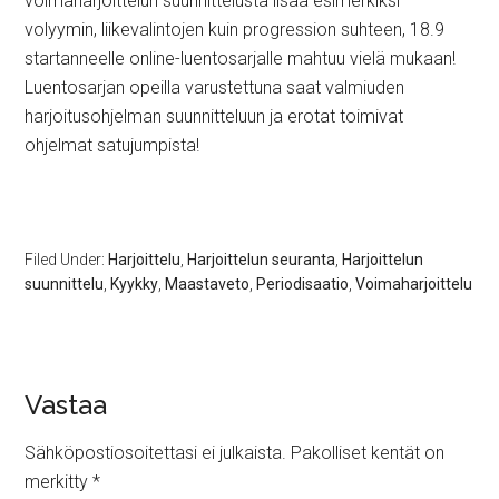
voimaharjoittelun suunnittelusta lisää esimerkiksi
volyymin, liikevalintojen kuin progression suhteen, 18.9
startanneelle online-luentosarjalle mahtuu vielä mukaan!
Luentosarjan opeilla varustettuna saat valmiuden
harjoitusohjelman suunnitteluun ja erotat toimivat
ohjelmat satujumpista!
Filed Under:
Harjoittelu
,
Harjoittelun seuranta
,
Harjoittelun
suunnittelu
,
Kyykky
,
Maastaveto
,
Periodisaatio
,
Voimaharjoittelu
Vastaa
Sähköpostiosoitettasi ei julkaista.
Pakolliset kentät on
merkitty
*