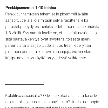
Penkkipunnerrus: 1-10 toistoa
Penkkipunnerruksen tekemiselle pidemmälläkään
sarjapituudella ei ole mitään selviä rajoitteita, eikä
perusteluja löydy esimerkiksi edellä mainituista kohdista
1-3 välillä. Syy suositukselle on, että harjoitusvaikutus ja
siitä saatava kehitys ovat syystä tai toisesta usein
parempia tällä sarjapituudella. Jos treeni edellyttää
pidempiä perus- tai kestovoimasarjoja, esimerkiksi
käsipainoversion käyttö on yksi hyvä vaihtoehto.
_______________________
Kolahtiko asiasisältö? Oliko se kokonaan uutta tai onko
asiasta ollut jonkinasteista aavistusta? Jos haluat oppia