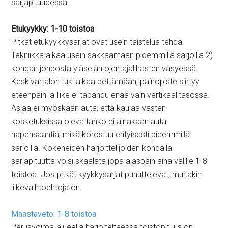
sarjapituudessa.
Etukyykky: 1-10 toistoa
Pitkät etukyykkysarjat ovat usein taistelua tehdä.
Tekniikka alkaa usein sakkaamaan pidemmillä sarjoilla 2)
kohdan johdosta yläselän ojentajalihasten väsyessä.
Keskivartalon tuki alkaa pettämään, painopiste siirtyy
eteenpäin ja liike ei tapahdu enää vain vertikaalitasossa.
Asiaa ei myöskään auta, että kaulaa vasten
kosketuksissa oleva tanko ei ainakaan auta
hapensaantia, mikä korostuu erityisesti pidemmillä
sarjoilla. Kokeneiden harjoittelijoiden kohdalla
sarjapituutta voisi skaalata jopa alaspäin aina välille 1-8
toistoa. Jos pitkät kyykkysarjat puhuttelevat, muitakin
liikevaihtoehtoja on.
Maastaveto: 1-8 toistoa
Perusvoima-alueella harjoiteltaessa toistopituus on