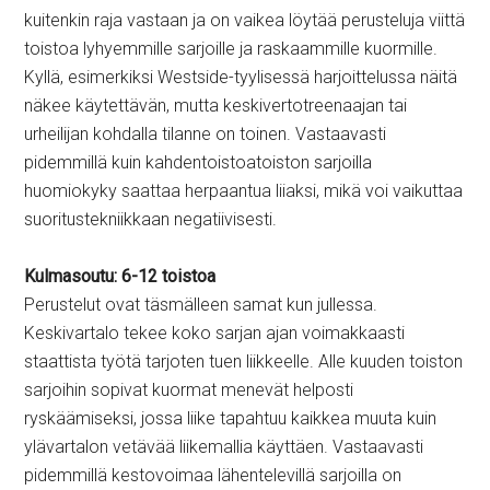
kuitenkin raja vastaan ja on vaikea löytää perusteluja viittä
toistoa lyhyemmille sarjoille ja raskaammille kuormille.
Kyllä, esimerkiksi Westside-tyylisessä harjoittelussa näitä
näkee käytettävän, mutta keskivertotreenaajan tai
urheilijan kohdalla tilanne on toinen. Vastaavasti
pidemmillä kuin kahdentoistoatoiston sarjoilla
huomiokyky saattaa herpaantua liiaksi, mikä voi vaikuttaa
suoritustekniikkaan negatiivisesti.
Kulmasoutu: 6-12 toistoa
Perustelut ovat täsmälleen samat kun jullessa.
Keskivartalo tekee koko sarjan ajan voimakkaasti
staattista työtä tarjoten tuen liikkeelle. Alle kuuden toiston
sarjoihin sopivat kuormat menevät helposti
ryskäämiseksi, jossa liike tapahtuu kaikkea muuta kuin
ylävartalon vetävää liikemallia käyttäen. Vastaavasti
pidemmillä kestovoimaa lähentelevillä sarjoilla on