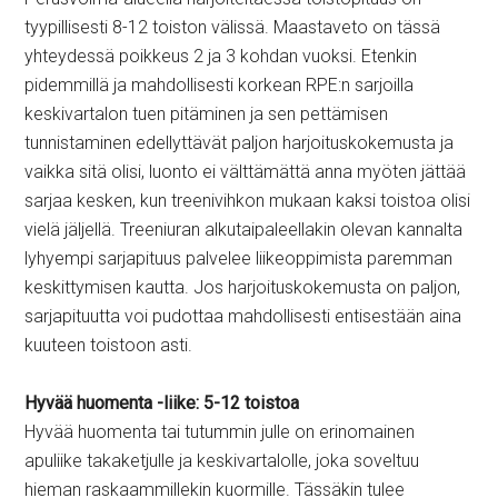
tyypillisesti 8-12 toiston välissä. Maastaveto on tässä
yhteydessä poikkeus 2 ja 3 kohdan vuoksi. Etenkin
pidemmillä ja mahdollisesti korkean RPE:n sarjoilla
keskivartalon tuen pitäminen ja sen pettämisen
tunnistaminen edellyttävät paljon harjoituskokemusta ja
vaikka sitä olisi, luonto ei välttämättä anna myöten jättää
sarjaa kesken, kun treenivihkon mukaan kaksi toistoa olisi
vielä jäljellä. Treeniuran alkutaipaleellakin olevan kannalta
lyhyempi sarjapituus palvelee liikeoppimista paremman
keskittymisen kautta. Jos harjoituskokemusta on paljon,
sarjapituutta voi pudottaa mahdollisesti entisestään aina
kuuteen toistoon asti.
Hyvää huomenta -liike: 5-12 toistoa
Hyvää huomenta tai tutummin julle on erinomainen
apuliike takaketjulle ja keskivartalolle, joka soveltuu
hieman raskaammillekin kuormille. Tässäkin tulee