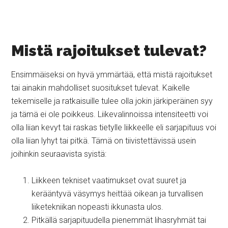
Mistä rajoitukset tulevat?
Ensimmäiseksi on hyvä ymmärtää, että mistä rajoitukset
tai ainakin mahdolliset suositukset tulevat. Kaikelle
tekemiselle ja ratkaisuille tulee olla jokin järkiperäinen syy
ja tämä ei ole poikkeus. Liikevalinnoissa intensiteetti voi
olla liian kevyt tai raskas tietylle liikkeelle eli sarjapituus voi
olla liian lyhyt tai pitkä. Tämä on tiivistettävissä usein
joihinkin seuraavista syistä:
Liikkeen tekniset vaatimukset ovat suuret ja
kerääntyvä väsymys heittää oikean ja turvallisen
liiketekniikan nopeasti ikkunasta ulos.
Pitkällä sarjapituudella pienemmät lihasryhmät tai