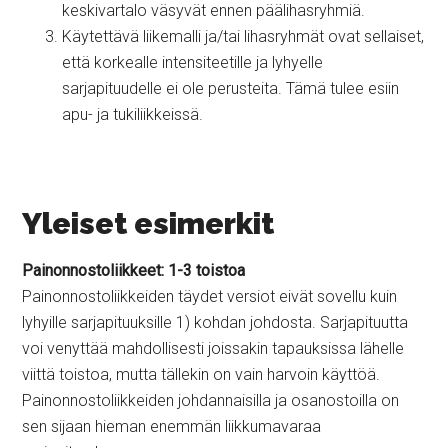
keskivartalo väsyvät ennen päälihasryhmiä.
Käytettävä liikemalli ja/tai lihasryhmät ovat sellaiset,
että korkealle intensiteetille ja lyhyelle
sarjapituudelle ei ole perusteita. Tämä tulee esiin
apu- ja tukiliikkeissä.
Yleiset esimerkit
Painonnostoliikkeet: 1-3 toistoa
Painonnostoliikkeiden täydet versiot eivät sovellu kuin
lyhyille sarjapituuksille 1) kohdan johdosta. Sarjapituutta
voi venyttää mahdollisesti joissakin tapauksissa lähelle
viittä toistoa, mutta tällekin on vain harvoin käyttöä.
Painonnostoliikkeiden johdannaisilla ja osanostoilla on
sen sijaan hieman enemmän liikkumavaraa