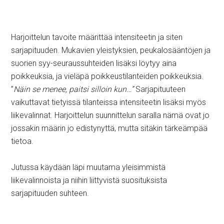
Harjoittelun tavoite määrittää intensiteetin ja siten
sarjapituuden. Mukavien yleistyksien, peukalosääntöjen ja
suorien syy-seuraussuhteiden lisäksi löytyy aina
poikkeuksia, ja vieläpä poikkeustilanteiden poikkeuksia.
”
Näin se menee, paitsi silloin kun…”
Sarjapituuteen
vaikuttavat tietyissä tilanteissa intensiteetin lisäksi myös
liikevalinnat. Harjoittelun suunnittelun saralla nämä ovat jo
jossakin määrin jo edistynyttä, mutta sitäkin tärkeämpää
tietoa.
Jutussa käydään läpi muutama yleisimmistä
liikevalinnoista ja niihin liittyvistä suosituksista
sarjapituuden suhteen.