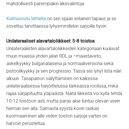
mahdollisesti parempiakin liikevalintoja.
Kulmasoutu lattialta
on sen sijaan erilainen tapaus ja se
soveltuu tarvittaessa lyhyemmillekin sarjoille hyvin.
Unilateraaliset alavartaloliikkeet: 5-8 toistoa
Unilateraalisten alavartaloliikkeiden kategoriaan kuuluvat
muun muassa yhden jalan RDL ja –maastaveto,
askelkyykky bulgarialaisena ja normaaliversiona sekä
pistoolikyykky ja sen progressio. Tässä siis lyhyt lista näin
alkuun. Tasapainon säilyttäminen on kaikessa
unilateraalisessa harjoittelussa tärkeässä roolissa, mikä
rajaa sarjapituutta yläpäästä. Näitä liikkeitä voi kyllä tehdä
10-12 toistoon asti, mutta paras alue tuntuu olevan usein
hieman sen alla. Samasta syystä kovin raskas
kuormaaminen alle viiden toiston sarjoja varten on
harvoin perusteltua.