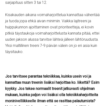
sarjapituus sitten 3 tai 12.
Kisakauden aikana voimaharjoittelua kannattaa vähentää
ja tuoda jopa ehkä aivan minimiin. Vaikka lajitreeni ja
huippukunnon ajoittaminen ovat prioriteetteja, ei kovin
pitkiä täystaukoja voimaharjoittelusta kannata pitää, ettei
uuden jakson alussa tarvitse lähteä jälleen lähtöruudusta.
Yksi maltillinen treeni 7-9 päivän välein on jo eri asia kuin
täysitauko.
Jos tarvitsee parantaa tekniikkaa, kuinka usein voi ja
kannattaa muun treenin lisäksi harjoittaa ko. liikettä? Esim
kyykky. Jos tekee normaalit treenit jatkuvasti ohjelman
mukaan, kuinka paljon voi lisäksi olla tekniikkaharjoitteita
moninivelliikkeelle ilman että se rasittaa palautumista?