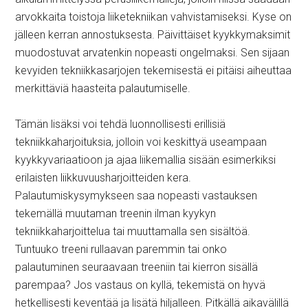
arvokkaita toistoja liiketekniikan vahvistamiseksi. Kyse on
jälleen kerran annostuksesta. Päivittäiset kyykkymaksimit
muodostuvat arvatenkin nopeasti ongelmaksi. Sen sijaan
kevyiden tekniikkasarjojen tekemisestä ei pitäisi aiheuttaa
merkittäviä haasteita palautumiselle.
Tämän lisäksi voi tehdä luonnollisesti erillisiä
tekniikkaharjoituksia, jolloin voi keskittyä useampaan
kyykkyvariaatioon ja ajaa liikemallia sisään esimerkiksi
erilaisten liikkuvuusharjoitteiden kera.
Palautumiskysymykseen saa nopeasti vastauksen
tekemällä muutaman treenin ilman kyykyn
tekniikkaharjoittelua tai muuttamalla sen sisältöä.
Tuntuuko treeni rullaavan paremmin tai onko
palautuminen seuraavaan treeniin tai kierron sisällä
parempaa? Jos vastaus on kyllä, tekemistä on hyvä
hetkellisesti keventää ja lisätä hiljalleen. Pitkällä aikavälillä