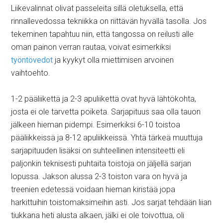
Liikevalinnat olivat passeleita sillä oletuksella, että
rinnallevedossa tekniikka on riittävän hyvällä tasolla. Jos
tekeminen tapahtuu niin, että tangossa on reilusti alle
oman painon verran rautaa, voivat esimerkiksi
työntövedot
ja kyykyt olla miettimisen arvoinen
vaihtoehto.
1-2 pääliikettä ja 2-3 apuliikettä ovat hyvä lähtökohta,
josta ei ole tarvetta poiketa. Sarjapituus saa olla tauon
jälkeen hieman pidempi. Esimerkiksi 6-10 toistoa
pääliikkeissä ja 8-12 apuliikkeissä. Yhtä tärkeä muuttuja
sarjapituuden lisäksi on suhteellinen intensiteetti eli
paljonkin teknisesti puhtaita toistoja on jäljellä sarjan
lopussa. Jakson alussa 2-3 toiston vara on hyvä ja
treenien edetessä voidaan hieman kiristää jopa
harkittuihin toistomaksimeihin asti. Jos sarjat tehdään liian
tiukkana heti alusta alkaen, jälki ei ole toivottua, oli