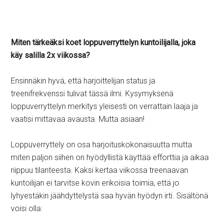
Miten tärkeäksi koet loppuverryttelyn kuntoilijalla, joka
käy salilla 2x viikossa?
Ensinnäkin hyvä, että harjoittelijan status ja
treenifrekvenssi tulivat tässä ilmi. Kysymyksenä
loppuverryttelyn merkitys yleisesti on verrattain laaja ja
vaatisi mittavaa avausta. Mutta asiaan!
Loppuverryttely on osa harjoituskokonaisuutta mutta
miten paljon siihen on hyödyllistä käyttää efforttia ja aikaa
riippuu tilanteesta. Kaksi kertaa viikossa treenaavan
kuntoilijan ei tarvitse kovin erikoisia toimia, että jo
lyhyestäkin jäähdyttelystä saa hyvän hyödyn irti. Sisältönä
voisi olla: