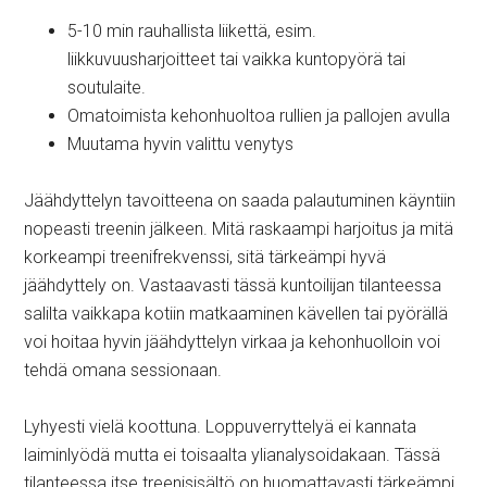
5-10 min rauhallista liikettä, esim.
liikkuvuusharjoitteet tai vaikka kuntopyörä tai
soutulaite.
Omatoimista kehonhuoltoa rullien ja pallojen avulla
Muutama hyvin valittu venytys
Jäähdyttelyn tavoitteena on saada palautuminen käyntiin
nopeasti treenin jälkeen. Mitä raskaampi harjoitus ja mitä
korkeampi treenifrekvenssi, sitä tärkeämpi hyvä
jäähdyttely on. Vastaavasti tässä kuntoilijan tilanteessa
salilta vaikkapa kotiin matkaaminen kävellen tai pyörällä
voi hoitaa hyvin jäähdyttelyn virkaa ja kehonhuolloin voi
tehdä omana sessionaan.
Lyhyesti vielä koottuna. Loppuverryttelyä ei kannata
laiminlyödä mutta ei toisaalta ylianalysoidakaan. Tässä
tilanteessa itse treenisisältö on huomattavasti tärkeämpi