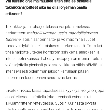
Vai tulisiko ohjelma muuttaa siten että se sisältäisi
tekniikkaharjoitteet eikä ne olisi ohjelman päälle
erikseen?
Tekniikka- ja taitoharjoittelussa voi pitää mielessä
periaatteen:
mahdollisimman usein, mahdollisimman
tuoreena.
Toisin sanoen taito- ja voimaominaisuudet
tapaavat tykätä usein toistuvasta tekemisestä. Totta kai
tiheä harjoittelu tekee kompromissin kerta-annoksen ja
intensiteetin kanssa. Lähestymistapoja on monia. Taitoa
voi harjoitella pienissä paloissa vaikkapa pitkin päivää tai
intensiivisesti pidemmän jakson kerrallaan pitäen
pidemmän tauon ennen seuraavaa kertaa.
Liiketekniikkaa, tässä tapauksessa kyykkyä, voi ja on jopa
suositeltavaa harjoitella joka treenissä esimerkiksi
alkulämmittelyn yhteydessä. Suosin juuri tästä syystä
alkulämmittelyssä perusliikemalleja, jolloin niissä saadaan