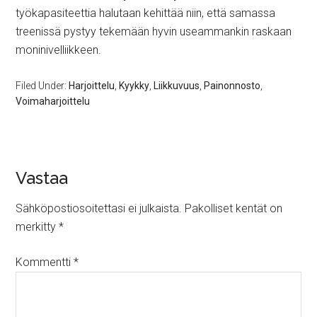
työkapasiteettia halutaan kehittää niin, että samassa
treenissä pystyy tekemään hyvin useammankin raskaan
moninivelliikkeen.
Filed Under:
Harjoittelu
,
Kyykky
,
Liikkuvuus
,
Painonnosto
,
Voimaharjoittelu
Vastaa
Sähköpostiosoitettasi ei julkaista.
Pakolliset kentät on
merkitty
*
Kommentti
*