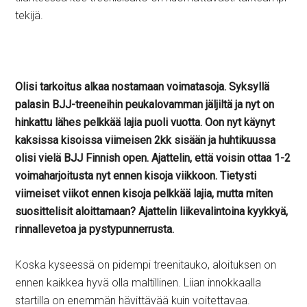
tekijä.
Olisi tarkoitus alkaa nostamaan voimatasoja. Syksyllä
palasin BJJ-treeneihin peukalovamman jäljiltä ja nyt on
hinkattu lähes pelkkää lajia puoli vuotta. Oon nyt käynyt
kaksissa kisoissa viimeisen 2kk sisään ja huhtikuussa
olisi vielä BJJ Finnish open. Ajattelin, että voisin ottaa 1-2
voimaharjoitusta nyt ennen kisoja viikkoon. Tietysti
viimeiset viikot ennen kisoja pelkkää lajia, mutta miten
suosittelisit aloittamaan? Ajattelin liikevalintoina kyykkyä,
rinnallevetoa ja pystypunnerrusta.
Koska kyseessä on pidempi treenitauko, aloituksen on
ennen kaikkea hyvä olla maltillinen. Liian innokkaalla
startilla on enemmän hävittävää kuin voitettavaa.