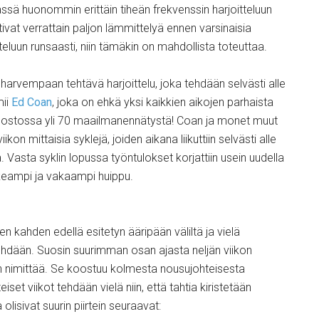
ssä huonommin erittäin tiheän frekvenssin harjoitteluun
ativat verrattain paljon lämmittelyä ennen varsinaisia
tteluun runsaasti, niin tämäkin on mahdollista toteuttaa.
arvempaan tehtävä harjoittelu, joka tehdään selvästi alle
mii
Ed Coan
, joka on ehkä yksi kaikkien aikojen parhaista
nostossa yli 70 maailmanennätystä! Coan ja monet muut
kon mittaisia syklejä, joiden aikana liikuttiin selvästi alle
Vasta syklin lopussa työntulokset korjattiin usein uudella
rkeampi ja vakaampi huippu.
 kahden edellä esitetyn ääripään väliltä ja vielä
n tehdään. Suosin suurimman osan ajasta neljän viikon
aan nimittää. Se koostuu kolmesta nousujohteisesta
iset viikot tehdään vielä niin, että tahtia kiristetään
 olisivat suurin piirtein seuraavat: