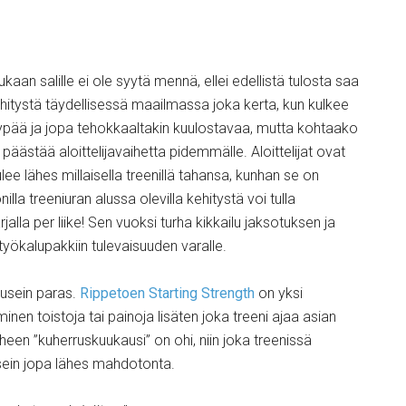
kaan salille ei ole syytä mennä, ellei edellistä tulosta saa
kehitystä täydellisessä maailmassa joka kerta, kun kulkee
äypää ja jopa tehokkaaltakin kuulostavaa, mutta kohtaako
 päästää aloittelijavaihetta pidemmälle. Aloittelijat ovat
e lähes millaisella treenillä tahansa, kunhan se on
lla treeniuran alussa olevilla kehitystä voi tulla
lla per liike! Sen vuoksi turha kikkailu jaksotuksen ja
työkalupakkiin tulevaisuuden varalle.
s usein paras.
Rippetoen Starting Strength
on yksi
nen toistoja tai painoja lisäten joka treeni ajaa asian
iheen ”kuherruskuukausi” on ohi, niin joka treenissä
sein jopa lähes mahdotonta.