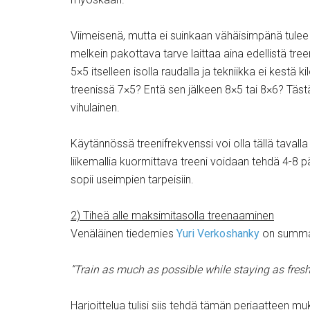
Viimeisenä, mutta ei suinkaan vähäisimpänä tulee
melkein pakottava tarve laittaa aina edellistä tr
5×5 itselleen isolla raudalla ja tekniikka ei kestä 
treenissä 7×5? Entä sen jälkeen 8×5 tai 8×6? Tästä 
vihulainen.
Käytännössä treenifrekvenssi voi olla tällä tavalla
liikemallia kuormittava treeni voidaan tehdä 4-8 
sopii useimpien tarpeisiin.
2) Tiheä alle maksimitasolla treenaaminen
Venäläinen tiedemies
Yuri Verkoshanky
on summann
”Train as much as possible while staying as fresh
Harjoittelua tulisi siis tehdä tämän periaatteen 