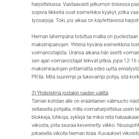
harjoittelussa. Vastaavasti jatkumon toisessa pää
sopivia liikkeitä ovat esimerkiksi kyykyt, jotka va
työsarjoja. Toki, jos aikaa on käytettävissä harjoi
Hieman lähempänä totuttua mallia on puolestaan h
maksimipainojen. Yhtenä hyvänä esimerkkinä toi
voimanostajista. Uransa aikana hän asetti voima
sen ajan voimanostajat tekivät pitkiä, jopa 12-16 vii
maksimirautojen yrittämättä edes uutta ennätystä. 
PR:llä. Mitä suurempi ja tukevampi pohja, sitä ko
3) Yhdistelmä jostakin näiden väliltä
Tämän kohdan alle on eräänlainen välimuoto näiden
sellaisella pohjalla, millä voimaharjoittelua usei
blokkeja, lohkoja, syklejä tai miksi niitä haluaak
viikosta, joita seuraa kevennetty viikko. Nousujohte
jokaisella viikolla hieman lisää. Kuvaukset viikoista