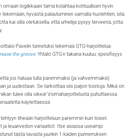
 omaan logiikkaani tämä kolahtaa kohtuullisen hyvin.
y tekemään, hyvästä palautuminen samalla huolehtien, sitä
kai sillä oletuksella, että urheilija pysyy terveenä, jotta
y.
oittaisi Pavelin tunnetuksi tekemää GTG-harjoittelua.
rease the groove
.
Yhtälö GTG:n takana kuuluu: spesifisyys
, että jos haluaa tulla paremmaksi (ja vahvemmaksi)
taan ja uudestaan. Se tarkoittaa siis paljon toistoja. Mikä on
ekniikan tulee olla oikea! Voimaharjoittelusta puhuttaessa
eriaatetta käytettäessä.
a tehtyyn tiheään harjoitteluun paremmin kuin toiset.
 ja leuanvedon variaatiot. Itse asiassa useampi
ostunut tästä tavasta juurikin 1-käden punnerruksen