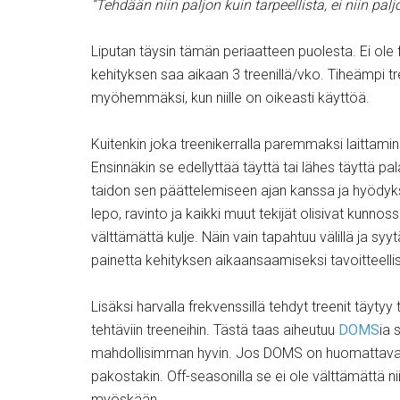
”Tehdään niin paljon kuin tarpeellista, ei niin pal
Liputan täysin tämän periaatteen puolesta. Ei ole 
kehityksen saa aikaan 3 treenillä/vko. Tiheämpi t
myöhemmäksi, kun niille on oikeasti käyttöä.
Kuitenkin joka treenikerralla paremmaksi laitta
Ensinnäkin se edellyttää täyttä tai lähes täyttä p
taidon sen päättelemiseen ajan kanssa ja hyödyk
lepo, ravinto ja kaikki muut tekijät olisivat kunnossa
välttämättä kulje. Näin vain tapahtuu välillä ja s
painetta kehityksen aikaansaamiseksi tavoitteellis
Lisäksi harvalla frekvenssillä tehdyt treenit täy
tehtäviin treeneihin. Tästä taas aiheutuu
DOMS
ia 
mahdollisimman hyvin. Jos DOMS on huomattava, niin
pakostakin. Off-seasonilla se ei ole välttämättä n
myöskään.