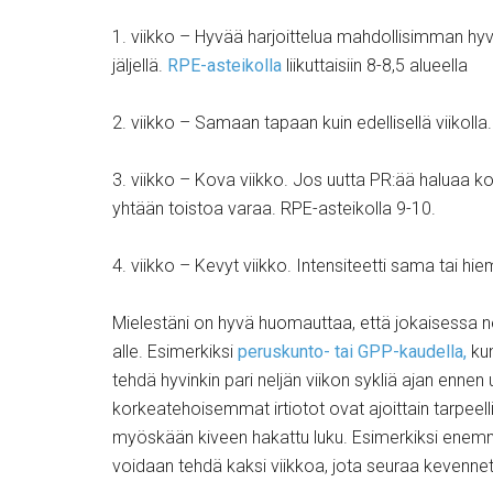
1. viikko – Hyvää harjoittelua mahdollisimman hyvä
jäljellä.
RPE-asteikolla
liikuttaisiin 8-8,5 alueella
2. viikko – Samaan tapaan kuin edellisellä viikolla.
3. viikko – Kova viikko. Jos uutta PR:ää haluaa kok
yhtään toistoa varaa. RPE-asteikolla 9-10.
4. viikko – Kevyt viikko. Intensiteetti sama tai h
Mielestäni on hyvä huomauttaa, että jokaisessa ne
alle. Esimerkiksi
peruskunto- tai GPP-kaudella,
kun
tehdä hyvinkin pari neljän viikon sykliä ajan enne
korkeatehoisemmat irtiotot ovat ajoittain tarpeelli
myöskään kiveen hakattu luku. Esimerkiksi enem
voidaan tehdä kaksi viikkoa, jota seuraa kevennetty 