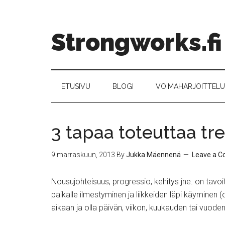
Strongworks.fi
ETUSIVU
BLOGI
VOIMAHARJOITTELU –
3 tapaa toteuttaa tr
9 marraskuun, 2013
By
Jukka Mäennenä
Leave a 
Nousujohteisuus, progressio, kehitys jne. on tavoitte
paikalle ilmestyminen ja liikkeiden läpi käyminen (
aikaan ja olla päivän, viikon, kuukauden tai vuode