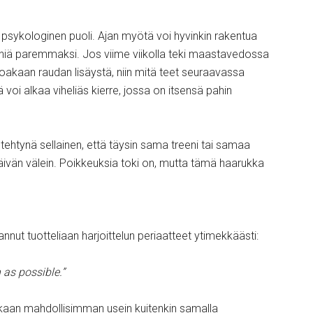
 psykologinen puoli. Ajan myötä voi hyvinkin rakentua
eeniä paremmaksi. Jos viime viikolla teki maastavedossa
kiloakaan raudan lisäystä, niin mitä teet seuraavassa
voi alkaa viheliäs kierre, jossa on itsensä pahin
 tehtynä sellainen, että täysin sama treeni tai samaa
päivän välein. Poikkeuksia toki on, mutta tämä haarukka
ut tuotteliaan harjoittelun periaatteet ytimekkäästi:
 as possible.”
mukaan mahdollisimman usein kuitenkin samalla