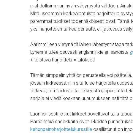
mahdollisimman hyvin väsymystä välttäen. Ainakin
Mitä useammin korkealaatuista harjoittelua pysty
paremmat tulokset todennäköisesti ovat. Tämä totta 
yksi harjoittelun tärkeä periaate, eli jatkuvuus säily
Äärimmilleen vietynä tällainen lähestymistapa tark
Lyhenne tulee osuvasti englanninkielen sanoista
g
+ toistuva harjoittelu = tulokset!
Tämän simppelin yhtälön perusteella voi päätellä
jossain liikkeessä, niin sitä tulee harjoitella uudes
tärkeää, niin taidosta tai liikkeestä riippumatta t
sarjoja ei viedä koskaan uupumukseen asti tätä p
Luonnollisesti jotkut liikkeet soveltuvat tällä tapa
Parhaimpia ehdokkaita ovat 1-käden punnerrukset
kehonpainoharjoittelukurssille
osallistunut on inn