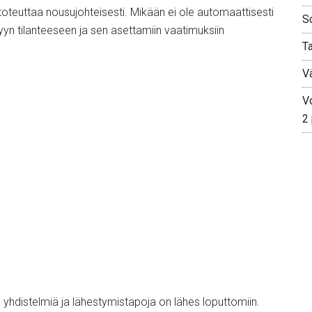
toteuttaa nousujohteisesti. Mikään ei ole automaattisesti
S
tyyn tilanteeseen ja sen asettamiin vaatimuksiin
T
V
Vo
2
ia yhdistelmiä ja lähestymistapoja on lähes loputtomiin.