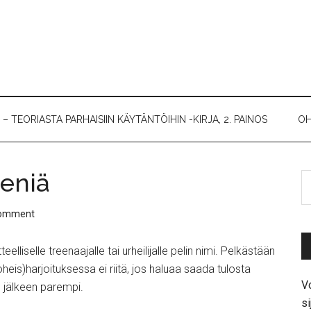
 TEORIASTA PARHAISIIN KÄYTÄNTÖIHIN -KIRJA, 2. PAINOS
OH
eeniä
Comment
elliselle treenaajalle tai urheilijalle pelin nimi. Pelkästään
oheis)harjoituksessa ei riitä, jos haluaa saada tulosta
Vo
n jälkeen parempi.
si