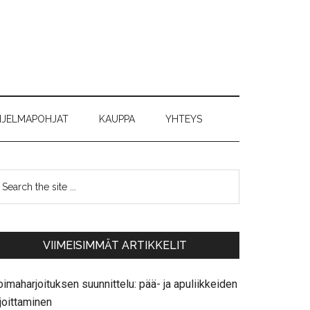
JELMAPOHJAT
KAUPPA
YHTEYS
VIIMEISIMMÄT ARTIKKELIT
imaharjoituksen suunnittelu: pää- ja apuliikkeiden
joittaminen