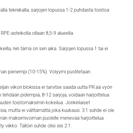
llä tekniikalla, sarjojen lopussa 1-2 puhdasta toistoa
 RPE-asteikolla ollaan 8,5-9 alueella.
eilla, niin tämä on sen aika. Sarjojen lopussa 1 tai ei
ieman pienempi (10-15%). Volyymi puolitetaan.
ljän viikon blokissa ei tarvitse saada uutta PR:ää vyön
 tehdään pidempiä, 8-12 sarjoja, voidaan harjoittelua
n uuden toistomaksimin kokeilua. Jonkinlaiset
sia, mutta ei välttämättä joka kuukausi. 3:1 suhde ei ole
män maksimivoiman puolelle menevää harjoittelua
viikko. Tällöin suhde olisi siis 2:1.