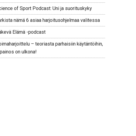
cience of Sport Podcast: Uni ja suorituskyky
arkista nämä 6 asiaa harjoitusohjelmaa valitessa
äkevä Elämä -podcast
imaharjoittelu – teoriasta parhaisiin käytäntöihin,
 painos on ulkona!