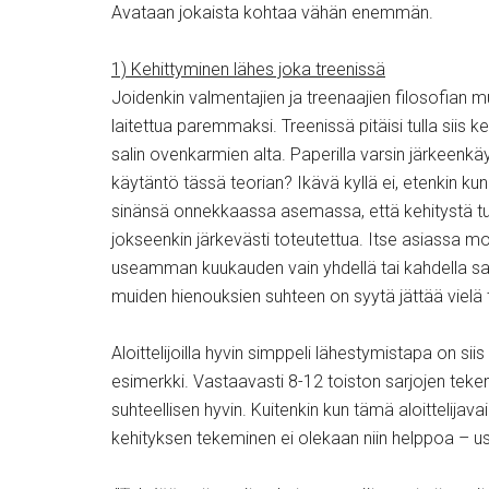
Avataan jokaista kohtaa vähän enemmän.
1) Kehittyminen lähes joka treenissä
Joidenkin valmentajien ja treenaajien filosofian mu
laitettua paremmaksi. Treenissä pitäisi tulla siis 
salin ovenkarmien alta. Paperilla varsin järkeenk
käytäntö tässä teorian? Ikävä kyllä ei, etenkin kun
sinänsä onnekkaassa asemassa, että kehitystä tule
jokseenkin järkevästi toteutettua. Itse asiassa moni
useamman kuukauden vain yhdellä tai kahdella sarja
muiden hienouksien suhteen on syytä jättää vielä 
Aloittelijoilla hyvin simppeli lähestymistapa on sii
esimerkki. Vastaavasti 8-12 toiston sarjojen tekemi
suhteellisen hyvin. Kuitenkin kun tämä aloittelijava
kehityksen tekeminen ei olekaan niin helppoa – u