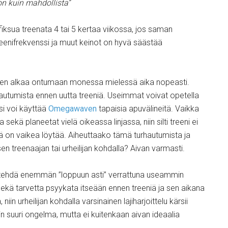
jon kuin mahdollista”
fiksua treenata 4 tai 5 kertaa viikossa, jos saman
reenifrekvenssi ja muut keinot on hyvä säästää
minen alkaa ontumaan monessa mielessä aika nopeasti.
alautumista ennen uutta treeniä. Useimmat voivat opetella
si voi käyttää
Omegawaven
tapaisia apuvälineitä. Vaikka
 sekä planeetat vielä oikeassa linjassa, niin silti treeni ei
yytä on vaikea löytää. Aiheuttaako tämä turhautumista ja
en treenaajan tai urheilijan kohdalla? Aivan varmasti.
tyy tehdä enemmän ”loppuun asti” verrattuna useammin
sekä tarvetta psyykata itseään ennen treeniä ja sen aikana
 urheilijan kohdalla varsinainen lajiharjoittelu kärsii
iin suuri ongelma, mutta ei kuitenkaan aivan ideaalia