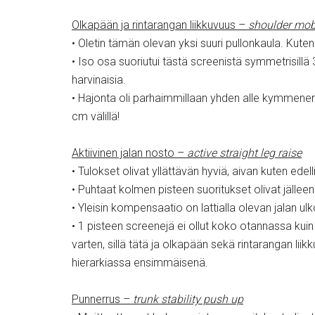
Olkapään ja rintarangan liikkuvuus –
shoulder mobi
• Oletin tämän olevan yksi suuri pullonkaula. Kute
• Iso osa suoriutui tästä screenistä symmetrisillä
harvinaisia.
• Hajonta oli parhaimmillaan yhden alle kymmenen 
cm välillä!
Aktiivinen jalan nosto –
active straight leg raise
• Tulokset olivat yllättävän hyviä, aivan kuten edel
• Puhtaat kolmen pisteen suoritukset olivat jälleen 
• Yleisin kompensaatio on lattialla olevan jalan ulk
• 1 pisteen screenejä ei ollut koko otannassa kui
varten, sillä tätä ja olkapään sekä rintarangan li
hierarkiassa ensimmäisenä.
Punnerrus –
trunk stability push up