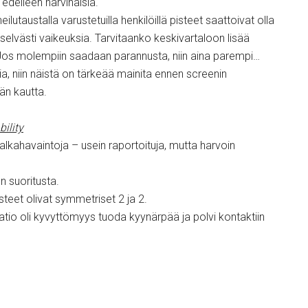
edelleen harvinaisia.
ilutaustalla varustetuilla henkilöillä pisteet saattoivat olla
elvästi vaikeuksia. Tarvitaanko keskivartaloon lisää
? Jos molempiin saadaan parannusta, niin aina parempi…
a, niin näistä on tärkeää mainita ennen screenin
än kautta.
bility
jalkahavaintoja – usein raportoituja, mutta harvoin
n suoritusta.
teet olivat symmetriset 2 ja 2.
atio oli kyvyttömyys tuoda kyynärpää ja polvi kontaktiin