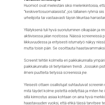
Huomiot ovat mielestäni siksi mielenkiintoisia, et
”keskivertosuomalaisista”, jos tällainen ryhmä sii
urheilijoita tai vastaavasti täysin liikuntaa harras
Yllätyksenä tuli hyvä suoriutuminen olkapään ja ri
aktiivisessa jalan nostossa. Näissä screeneissä
liikkuvuudessa ja erityisesti istumatyö näkyy niissä
mutta toisin päin. Se osoittautui haastavammaksi
Screenit tehtiin kolmella eri paikkakunnalla ympär
paikkakunnalla oli tietynlainen trendi. Jossakin pi
ilmeni puutteita tietyssä screenissä jne.
Yleisesti ottaen osallistujat suhtautuivat screenii
mitä täydet kolme pistettä edellyttää ja miten he i
sillä kiinnostus asiaa kohtaan on aina hyvä merkki.
haastavuuden vuoksi, että ehkä tässä tarvitsee teh