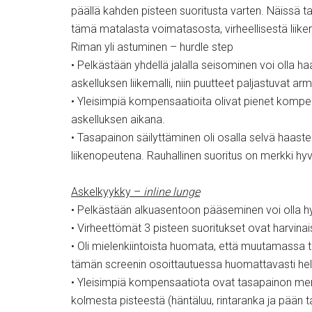
päällä kahden pisteen suoritusta varten. Näissä ta
tämä matalasta voimatasosta, virheellisestä liikem
Riman yli astuminen – hurdle step
• Pelkästään yhdellä jalalla seisominen voi olla ha
askelluksen liikemalli, niin puutteet paljastuvat ar
• Yleisimpiä kompensaatioita olivat pienet kompens
askelluksen aikana.
• Tasapainon säilyttäminen oli osalla selvä haast
liikenopeutena. Rauhallinen suoritus on merkki hyvä
Askelkyykky –
inline lunge
• Pelkästään alkuasentoon pääseminen voi olla h
• Virheettömät 3 pisteen suoritukset ovat harvinai
• Oli mielenkiintoista huomata, että muutamassa 
tämän screenin osoittautuessa huomattavasti h
• Yleisimpiä kompensaatiota ovat tasapainon men
kolmesta pisteestä (häntäluu, rintaranka ja pään 