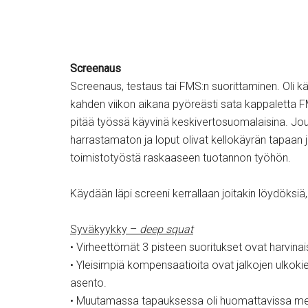
Screenaus
Screenaus, testaus tai FMS:n suorittaminen. Oli k
kahden viikon aikana pyöreästi sata kappaletta FM
pitää työssä käyvinä keskivertosuomalaisina. Jou
harrastamaton ja loput olivat kellokäyrän tapaan j
toimistotyöstä raskaaseen tuotannon työhön.
Käydään läpi screeni kerrallaan joitakin löydöksiä,
Syväkyykky –
deep squat
• Virheettömät 3 pisteen suoritukset ovat harvinai
• Yleisimpiä kompensaatioita ovat jalkojen ulkokiert
asento.
• Muutamassa tapauksessa oli huomattavissa merk