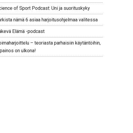
cience of Sport Podcast: Uni ja suorituskyky
arkista nämä 6 asiaa harjoitusohjelmaa valitessa
äkevä Elämä -podcast
imaharjoittelu – teoriasta parhaisiin käytäntöihin,
 painos on ulkona!