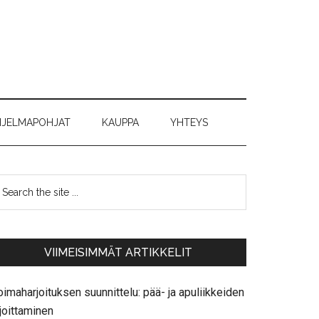
JELMAPOHJAT
KAUPPA
YHTEYS
VIIMEISIMMÄT ARTIKKELIT
imaharjoituksen suunnittelu: pää- ja apuliikkeiden
joittaminen