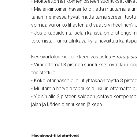
• Moitteettomat kolmen pisteen suoritukset olivat 
• Mielenkiintoinen havainto oli, että muutamalla urhe
tähän mennessä hyvät, mutta tämä screeni tuotti s
voimaa vai onko lihasten aktivaatio virheellinen
• Jos olkapäiden tai selän kanssa on ollut ongelmi
tekemistä! Tämä tuli ikävä kyllä havaittua kantapä
Keskivartalon kiertoliikkeen vastustus –
rotary sta
• Virheettömät 3 pisteen suoritukset ovat kuin iso
todistettuja.
• Koko otannassa ei ollut yhtäkään täyttä 3 pistee
• Muutamia harvoja tapauksia lukuun ottamatta pis
• Yleisin alle 2 pisteen saldoon johtava kompensa
jalan ja käden ojennuksen jälkeen.
Havainnot tiivistettynä