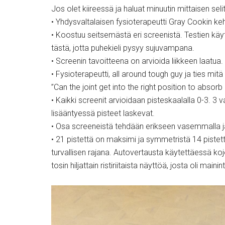
Jos olet kiireessä ja haluat minuutin mittaisen se
• Yhdysvaltalaisen fysioterapeutti Gray Cookin ke
• Koostuu seitsemästä eri screenistä. Testien käy
tästä, jotta puhekieli pysyy sujuvampana.
• Screenin tavoitteena on arvioida liikkeen laatua.
• Fysioterapeutti, all around tough guy ja ties m
”Can the joint get into the right position to absor
• Kaikki screenit arvioidaan pisteskaalalla 0-3. 3
lisääntyessä pisteet laskevat.
• Osa screeneistä tehdään erikseen vasemmalla ja
• 21 pistettä on maksimi ja symmetristä 14 pistett
turvallisen rajana. Autovertausta käytettäessä koje
tosin hiljattain ristiriitaista näyttöä, josta oli ma