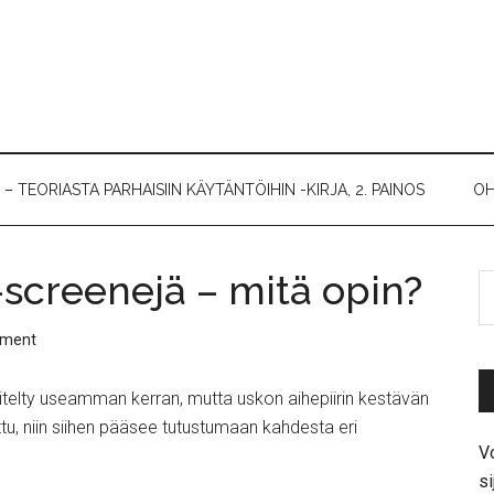
 TEORIASTA PARHAISIIN KÄYTÄNTÖIHIN -KIRJA, 2. PAINOS
OH
screenejä – mitä opin?
mment
itelty useamman kerran, mutta uskon aihepiirin kestävän
ttu, niin siihen pääsee tutustumaan kahdesta eri
Vo
si