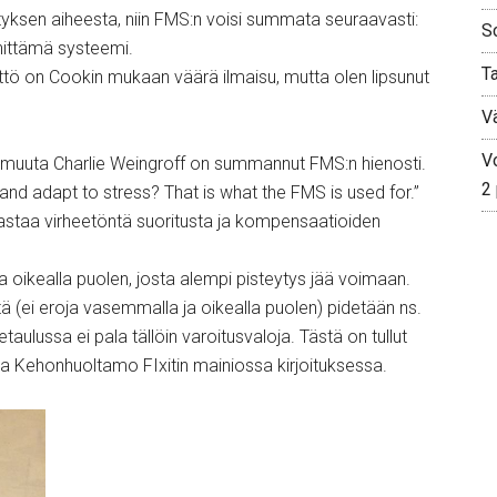
lityksen aiheesta, niin FMS:n voisi summata seuraavasti:
S
hittämä systeemi.
T
ttö on Cookin mukaan väärä ilmaisu, mutta olen lipsunut
V
Vo
itä muuta Charlie Weingroff on summannut FMS:n hienosti.
2
b and adapt to stress? That is what the FMS is used for.”
 vastaa virheetöntä suoritusta ja kompensaatioiden
 oikealla puolen, josta alempi pisteytys jää voimaan.
ä (ei eroja vasemmalla ja oikealla puolen) pidetään ns.
taulussa ei pala tällöin varoitusvaloja. Tästä on tullut
ininta Kehonhuoltamo FIxitin mainiossa kirjoituksessa.