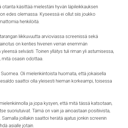
tä otanta käsittää mielestäni hyvän läpileikkauksen
s on edes olemassa. Kyseessä ei ollut siis joukko
tamattomia henkilöitä.
ntarangan liikkuvuutta arvioviassa screenissä sekä
 painotus on kenties hivenen verran enemmän
 yleensä selvästi. Toinen yllätys tuli riman yli astumisessa,
, mitä osasin odottaa.
i Suomea. Oli mielenkiintoista huomata, että jokaisella
stesaldo saattoi olla yleisesti hieman korkeampi, toisessa
n mielenkiinnolla ja jopa kysyen, että mitä tässä katsotaan,
tse suoriutuivat. Tämä on vain ja ainoastaan positiivista,
 Samalla joillakin saattoi herätä ajatus jonkin screenin
dä asialle jotain.