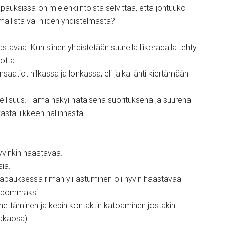
pauksissa on mielenkiintoista selvittää, että johtuuko
allista vai niiden yhdistelmästä?
astavaa. Kun siihen yhdistetään suurella liikeradalla tehty
motta.
aatiot nilkassa ja lonkassa, eli jalka lähti kiertämään
eellisuus. Tämä näkyi hätäisenä suorituksena ja suurena
stä liikkeen hallinnasta.
yvinkin haastavaa.
sia.
tapauksessa riman yli astuminen oli hyvin haastavaa
elpommaksi.
ettäminen ja kepin kontaktin katoaminen jostakin
takaosa).