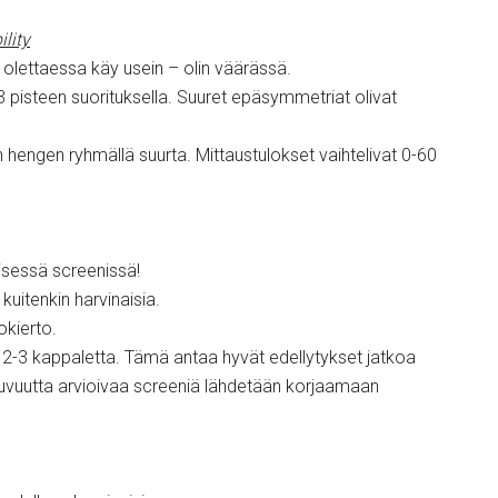
lity
n olettaessa käy usein – olin väärässä.
 3 pisteen suorituksella. Suuret epäsymmetriat olivat
hengen ryhmällä suurta. Mittaustulokset vaihtelivat 0-60
lisessä screenissä!
kuitenkin harvinaisia.
okierto.
n 2-3 kappaletta. Tämä antaa hyvät edellytykset jatkoa
ikkuvuutta arvioivaa screeniä lähdetään korjaamaan