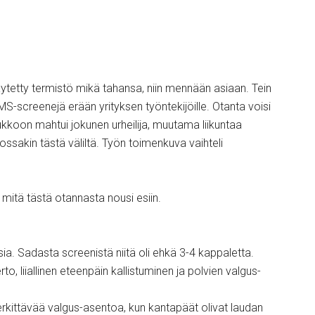
äytetty termistö mikä tahansa, niin mennään asiaan. Tein
S-screenejä erään yrityksen työntekijöille. Otanta voisi
kkoon mahtui jokunen urheilija, muutama liikuntaa
ossakin tästä väliltä. Työn toimenkuva vaihteli
 mitä tästä otannasta nousi esiin.
sia. Sadasta screenistä niitä oli ehkä 3-4 kappaletta.
o, liiallinen eteenpäin kallistuminen ja polvien valgus-
ittävää valgus-asentoa, kun kantapäät olivat laudan