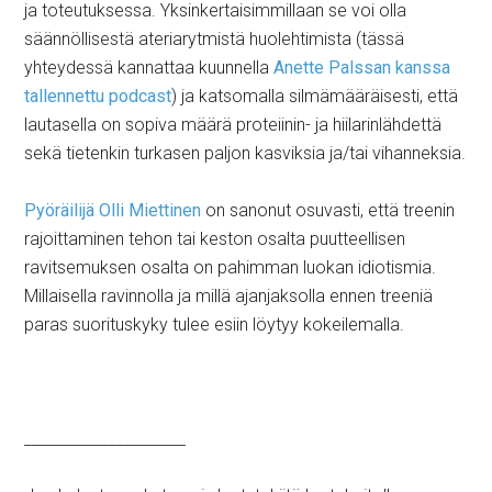
ja toteutuksessa. Yksinkertaisimmillaan se voi olla
säännöllisestä ateriarytmistä huolehtimista (tässä
yhteydessä kannattaa kuunnella
Anette Palssan kanssa
tallennettu podcast
) ja katsomalla silmämääräisesti, että
lautasella on sopiva määrä proteiinin- ja hiilarinlähdettä
sekä tietenkin turkasen paljon kasviksia ja/tai vihanneksia.
Pyöräilijä Olli Miettinen
on sanonut osuvasti, että treenin
rajoittaminen tehon tai keston osalta puutteellisen
ravitsemuksen osalta on pahimman luokan idiotismia.
Millaisella ravinnolla ja millä ajanjaksolla ennen treeniä
paras suorituskyky tulee esiin löytyy kokeilemalla.
_____________________