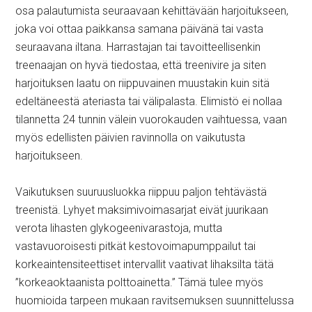
osa palautumista seuraavaan kehittävään harjoitukseen,
joka voi ottaa paikkansa samana päivänä tai vasta
seuraavana iltana. Harrastajan tai tavoitteellisenkin
treenaajan on hyvä tiedostaa, että treenivire ja siten
harjoituksen laatu on riippuvainen muustakin kuin sitä
edeltäneestä ateriasta tai välipalasta. Elimistö ei nollaa
tilannetta 24 tunnin välein vuorokauden vaihtuessa, vaan
myös edellisten päivien ravinnolla on vaikutusta
harjoitukseen.
Vaikutuksen suuruusluokka riippuu paljon tehtävästä
treenistä. Lyhyet maksimivoimasarjat eivät juurikaan
verota lihasten glykogeenivarastoja, mutta
vastavuoroisesti pitkät kestovoimapumppailut tai
korkeaintensiteettiset intervallit vaativat lihaksilta tätä
”korkeaoktaanista polttoainetta.” Tämä tulee myös
huomioida tarpeen mukaan ravitsemuksen suunnittelussa