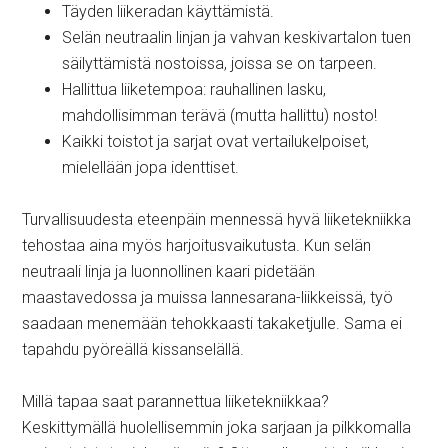
Täyden liikeradan käyttämistä.
Selän neutraalin linjan ja vahvan keskivartalon tuen
säilyttämistä nostoissa, joissa se on tarpeen.
Hallittua liiketempoa: rauhallinen lasku,
mahdollisimman terävä (mutta hallittu) nosto!
Kaikki toistot ja sarjat ovat vertailukelpoiset,
mielellään jopa identtiset.
Turvallisuudesta eteenpäin mennessä hyvä liiketekniikka
tehostaa aina myös harjoitusvaikutusta. Kun selän
neutraali linja ja luonnollinen kaari pidetään
maastavedossa ja muissa lannesarana-liikkeissä, työ
saadaan menemään tehokkaasti takaketjulle. Sama ei
tapahdu pyöreällä kissanselällä.
Millä tapaa saat parannettua liiketekniikkaa?
Keskittymällä huolellisemmin joka sarjaan ja pilkkomalla