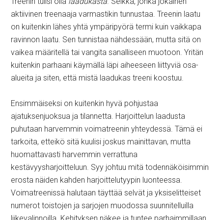
Treenin tulisi olla
laadukasta
. Seikka, jonka jokainen
aktiivinen treenaaja varmastikin tunnustaa. Treenin laatu
on kuitenkin lähes yhtä ympäripyörä termi kuin vaikkapa
ravinnon laatu. Sen tunnistaa nähdessään, mutta sitä on
vaikea määritellä tai vangita sanalliseen muotoon. Yritän
kuitenkin parhaani käymällä läpi aiheeseen liittyviä osa-
alueita ja siten, että mistä laadukas treeni koostuu.
Ensimmäiseksi on kuitenkin hyvä pohjustaa
ajatuksenjuoksua ja tilannetta. Harjoittelun laadusta
puhutaan harvemmin voimatreenin yhteydessä. Tämä ei
tarkoita, etteikö sitä kuulisi joskus mainittavan, mutta
huomattavasti harvemmin verrattuna
kestävyysharjoitteluun. Syy johtuu mitä todennäköisimmin
erosta näiden kahden harjoittelutyypin luonteessa.
Voimatreenissä halutaan täyttää selvät ja yksiselitteiset
numerot toistojen ja sarjojen muodossa suunnitelluilla
liikevalinnoilla. Kehityksen näkee ja tuntee parhaimmillaan