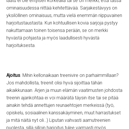
laatu ei ole erityisen korkealla tai se on merkki, että tässä
ominaisuudessa riittää kehitettävää. Sarjakestävyys on
yksilöllinen ominaisuus, mutta vielä enemmän riippuvainen
harjoitustaustasta. Kun kohtuullisen kovia sarjoja pystyy
nakuttamaan toinen toisensa perään, se on merkki
hyvästä pohjasta ja myös laadullisesti hyvästä
harjoituksesta.
Ajoitus
. Mihin kellonaikaan treenivire on parhaimmillaan?
Jos mahdollista, treenit olisi hyvä sijoittaa tähän
aikaikkunaan. Arjen ja muun elämän vaatimusten johdosta
treenin ajankohtaa ei voi määrätä täysin itse tai se pitää
ainakin tehdä annettujen reunaehtojen merkeissä (työ,
opiskelu, sosiaalinen kanssakäyminen, muut harrastukset
ja mitä näitä nyt oli…) Liputan vahvasti aamutreenien
puolesta, sillä silloin harjoitus tulee varmasti myös