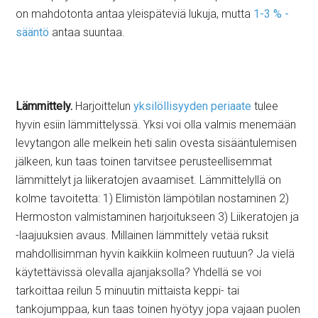
on mahdotonta antaa yleispäteviä lukuja, mutta
1-3 % -
sääntö
antaa suuntaa.
Lämmittely.
Harjoittelun
yksilöllisyyden periaate
tulee
hyvin esiin lämmittelyssä. Yksi voi olla valmis menemään
levytangon alle melkein heti salin ovesta sisääntulemisen
jälkeen, kun taas toinen tarvitsee perusteellisemmat
lämmittelyt ja liikeratojen avaamiset. Lämmittelyllä on
kolme tavoitetta: 1) Elimistön lämpötilan nostaminen 2)
Hermoston valmistaminen harjoitukseen 3) Liikeratojen ja
-laajuuksien avaus. Millainen lämmittely vetää ruksit
mahdollisimman hyvin kaikkiin kolmeen ruutuun? Ja vielä
käytettävissä olevalla ajanjaksolla? Yhdellä se voi
tarkoittaa reilun 5 minuutin mittaista keppi- tai
tankojumppaa, kun taas toinen hyötyy jopa vajaan puolen