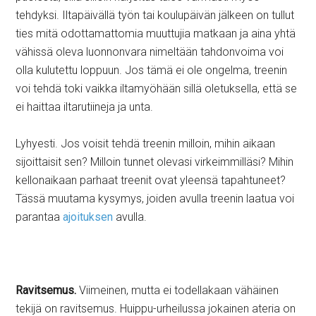
tehdyksi. Iltapäivällä työn tai koulupäivän jälkeen on tullut
ties mitä odottamattomia muuttujia matkaan ja aina yhtä
vähissä oleva luonnonvara nimeltään tahdonvoima voi
olla kulutettu loppuun. Jos tämä ei ole ongelma, treenin
voi tehdä toki vaikka iltamyöhään sillä oletuksella, että se
ei haittaa iltarutiineja ja unta.
Lyhyesti. Jos voisit tehdä treenin milloin, mihin aikaan
sijoittaisit sen? Milloin tunnet olevasi virkeimmilläsi? Mihin
kellonaikaan parhaat treenit ovat yleensä tapahtuneet?
Tässä muutama kysymys, joiden avulla treenin laatua voi
parantaa
ajoituksen
avulla.
Ravitsemus.
Viimeinen, mutta ei todellakaan vähäinen
tekijä on ravitsemus. Huippu-urheilussa jokainen ateria on