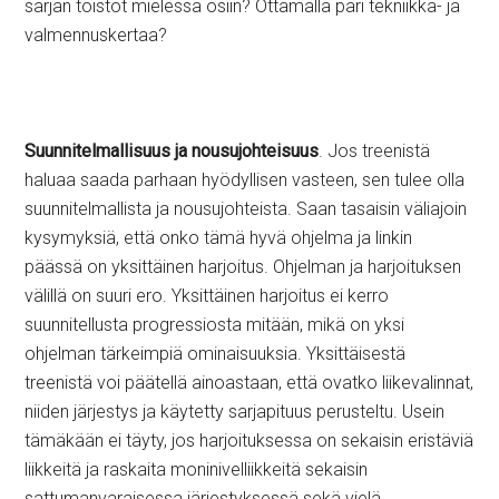
sarjan toistot mielessä osiin? Ottamalla pari tekniikka- ja
valmennuskertaa?
Suunnitelmallisuus ja nousujohteisuus
. Jos treenistä
haluaa saada parhaan hyödyllisen vasteen, sen tulee olla
suunnitelmallista ja nousujohteista. Saan tasaisin väliajoin
kysymyksiä, että onko tämä hyvä ohjelma ja linkin
päässä on yksittäinen harjoitus. Ohjelman ja harjoituksen
välillä on suuri ero. Yksittäinen harjoitus ei kerro
suunnitellusta progressiosta mitään, mikä on yksi
ohjelman tärkeimpiä ominaisuuksia. Yksittäisestä
treenistä voi päätellä ainoastaan, että ovatko liikevalinnat,
niiden järjestys ja käytetty sarjapituus perusteltu. Usein
tämäkään ei täyty, jos harjoituksessa on sekaisin eristäviä
liikkeitä ja raskaita moninivelliikkeitä sekaisin
sattumanvaraisessa järjestyksessä sekä vielä