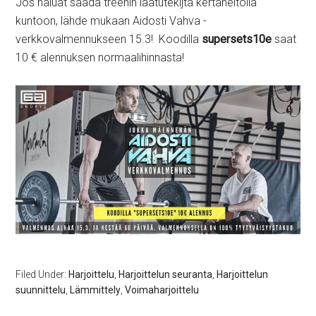
Jos haluat saada treenin laatutekijtä kertaheitolla
kuntoon, lähde mukaan Aidosti Vahva -
verkkovalmennukseen 15.3! Koodilla
supersets10e
saat
10 € alennuksen normaalihinnasta!
Filed Under:
Harjoittelu
,
Harjoittelun seuranta
,
Harjoittelun
suunnittelu
,
Lämmittely
,
Voimaharjoittelu