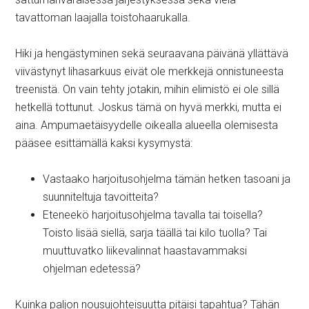
tavattoman laajalla toistohaarukalla.
Hiki ja hengästyminen sekä seuraavana päivänä yllättävä
viivästynyt lihasarkuus eivät ole merkkejä onnistuneesta
treenistä. On vain tehty jotakin, mihin elimistö ei ole sillä
hetkellä tottunut. Joskus tämä on hyvä merkki, mutta ei
aina. Ampumaetäisyydelle oikealla alueella olemisesta
pääsee esittämällä kaksi kysymystä:
Vastaako harjoitusohjelma tämän hetken tasoani ja
suunniteltuja tavoitteita?
Eteneekö harjoitusohjelma tavalla tai toisella?
Toisto lisää siellä, sarja täällä tai kilo tuolla? Tai
muuttuvatko liikevalinnat haastavammaksi
ohjelman edetessä?
Kuinka paljon nousujohteisuutta pitäisi tapahtua? Tähän