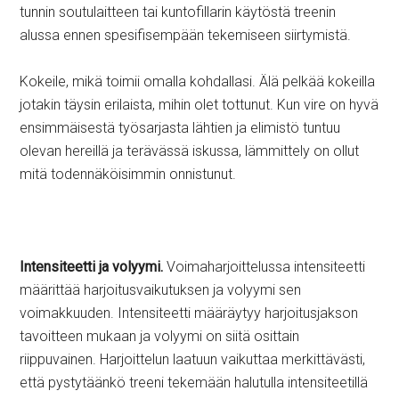
tunnin soutulaitteen tai kuntofillarin käytöstä treenin
alussa ennen spesifisempään tekemiseen siirtymistä.
Kokeile, mikä toimii omalla kohdallasi. Älä pelkää kokeilla
jotakin täysin erilaista, mihin olet tottunut. Kun vire on hyvä
ensimmäisestä työsarjasta lähtien ja elimistö tuntuu
olevan hereillä ja terävässä iskussa, lämmittely on ollut
mitä todennäköisimmin onnistunut.
Intensiteetti ja volyymi.
Voimaharjoittelussa intensiteetti
määrittää harjoitusvaikutuksen ja volyymi sen
voimakkuuden. Intensiteetti määräytyy harjoitusjakson
tavoitteen mukaan ja volyymi on siitä osittain
riippuvainen. Harjoittelun laatuun vaikuttaa merkittävästi,
että pystytäänkö treeni tekemään halutulla intensiteetillä