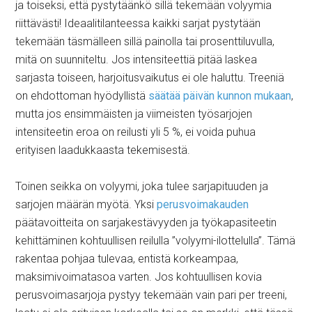
ja toiseksi, että pystytäänkö sillä tekemään volyymia
riittävästi! Ideaalitilanteessa kaikki sarjat pystytään
tekemään täsmälleen sillä painolla tai prosenttiluvulla,
mitä on suunniteltu. Jos intensiteettiä pitää laskea
sarjasta toiseen, harjoitusvaikutus ei ole haluttu. Treeniä
on ehdottoman hyödyllistä
säätää päivän kunnon mukaan
,
mutta jos ensimmäisten ja viimeisten työsarjojen
intensiteetin eroa on reilusti yli 5 %, ei voida puhua
erityisen laadukkaasta tekemisestä.
Toinen seikka on volyymi, joka tulee sarjapituuden ja
sarjojen määrän myötä. Yksi
perusvoimakauden
päätavoitteita on sarjakestävyyden ja työkapasiteetin
kehittäminen kohtuullisen reilulla ”volyymi-ilottelulla”. Tämä
rakentaa pohjaa tulevaa, entistä korkeampaa,
maksimivoimatasoa varten. Jos kohtuullisen kovia
perusvoimasarjoja pystyy tekemään vain pari per treeni,