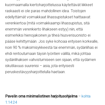
kuormaamalla kiertoharjoittelussa käytettävät liikkeet
raskaasti ei ole paras mahdollinen idea. Toistojen
edellyttämät voimakkaat lihassupistukset haittaavat
verenkiertoa (mitä voimakkaampi lihassupistus, sitä
enemmän verenkierto lihakseen estyy) niin, että
esimerkiksi hienojakoinen ja tiheä hiusverisuonisto ei
pääse kehittymään. Jos syke kohoaa erityisen korkealle,
noin 90 % maksimisykkeestä tai enemmän, sydänlihas ei
ehdi rentoutumaan täysin lyöntien välillä, mikä johtaa
sydänlihaksen vahvistumiseen sen sijaan, että sydämen
iskutilavuus suurenisi – asia, jota erityisesti
peruskestävyysharjoittelulla haetaan.
Pavelin oma minimalistinen harjoitusohjelma
–
kohta
1:14:24