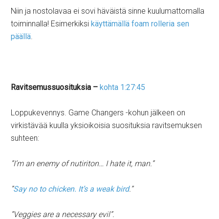
Niin ja nostolavaa ei sovi häväistä sinne kuulumattomalla
toiminnalla! Esimerkiksi
käyttämällä foam rolleria sen
päällä
.
Ravitsemussuosituksia –
kohta 1:27:45
Loppukevennys. Game Changers -kohun jälkeen on
virkistävää kuulla yksioikoisia suosituksia ravitsemuksen
suhteen:
”I’m an enemy of nutiriton… I hate it, man.”
”
Say no to chicken. It’s a weak bird
.”
”Veggies are a necessary evil”.