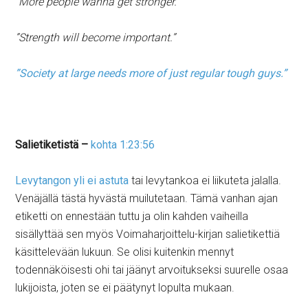
”More people wanna get stronger.”
”Strength will become important.”
”Society at large needs more of just regular tough guys.”
Salietiketistä –
kohta 1:23:56
Levytangon yli ei astuta
tai levytankoa ei liikuteta jalalla.
Venäjällä tästä hyvästä muilutetaan. Tämä vanhan ajan
etiketti on ennestään tuttu ja olin kahden vaiheilla
sisällyttää sen myös Voimaharjoittelu-kirjan salietikettiä
käsittelevään lukuun. Se olisi kuitenkin mennyt
todennäköisesti ohi tai jäänyt arvoitukseksi suurelle osaa
lukijoista, joten se ei päätynyt lopulta mukaan.