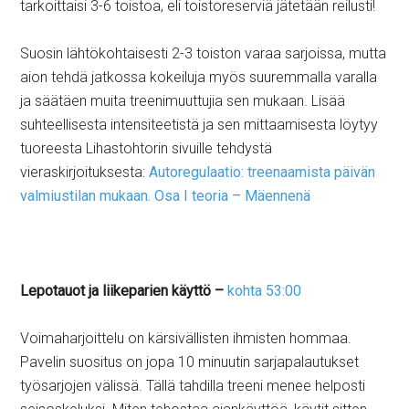
tarkoittaisi 3-6 toistoa, eli toistoreserviä jätetään reilusti!
Suosin lähtökohtaisesti 2-3 toiston varaa sarjoissa, mutta
aion tehdä jatkossa kokeiluja myös suuremmalla varalla
ja säätäen muita treenimuuttujia sen mukaan. Lisää
suhteellisesta intensiteetistä ja sen mittaamisesta löytyy
tuoreesta Lihastohtorin sivuille tehdystä
vieraskirjoituksesta:
Autoregulaatio: treenaamista päivän
valmiustilan mukaan. Osa I teoria – Mäennenä
Lepotauot ja liikeparien käyttö –
kohta 53:00
Voimaharjoittelu on kärsivällisten ihmisten hommaa.
Pavelin suositus on jopa 10 minuutin sarjapalautukset
työsarjojen välissä. Tällä tahdilla treeni menee helposti