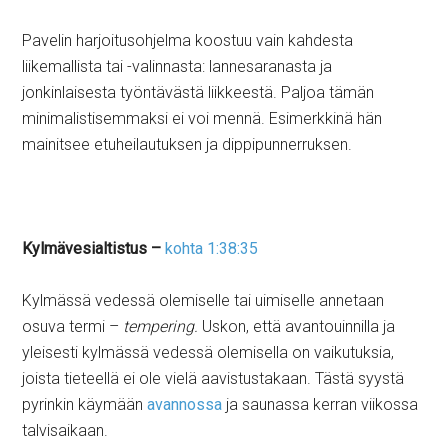
Pavelin harjoitusohjelma koostuu vain kahdesta
liikemallista tai -valinnasta: lannesaranasta ja
jonkinlaisesta työntävästä liikkeestä. Paljoa tämän
minimalistisemmaksi ei voi mennä. Esimerkkinä hän
mainitsee etuheilautuksen ja dippipunnerruksen.
Kylmävesialtistus –
kohta 1:38:35
Kylmässä vedessä olemiselle tai uimiselle annetaan
osuva termi –
tempering.
Uskon, että avantouinnilla ja
yleisesti kylmässä vedessä olemisella on vaikutuksia,
joista tieteellä ei ole vielä aavistustakaan. Tästä syystä
pyrinkin käymään
avannossa
ja saunassa kerran viikossa
talvisaikaan.