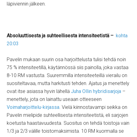
läpiviennin jälkeen.
Absoluuttisesta ja suhteellisesta intensiteetistä –
kohta
20:03
Pavelin mukaan suurin osa harjoittelusta tulisi tehdä noin
75 % intensiteetillä, käytännössä siis painolla, joka vastaa
8-10 RM vastusta. Suuremmilla intensiteeteillä vierailu on
suositeltavaa, mutta harkitusti tehden. Ajatus ja menettely
ovat itse asiassa hyvin lähellä
Juha Ollin hybridisarjoja
–
menettely, jota on lainattu useaan otteeseen
Voimaharjoittelu-kirjassa
. Vielä kiinnostavampi seikka on
Pavelin mielipide suhteellisesta intensiteetistä, eli sarjojen
koetusta haastavuudesta. Suositus on tehdä toistoja vain
1/3 ja 2/3 välille toistomaksimista. 10 RM kuormalla se