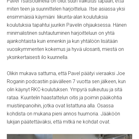
Pavel Tsatsoulinella on ollut suuri vaikutus tapaan, että
miten teen ja suunnittelen harjoittelua. Itse asiassa yksi
ensimmäisiä käymiäni liikunta-alan koulutuksia
koulutuksia tapahtui juurikin Pavelin ohjauksessa. Hänen
minimalistinen suhtautuminen harjoitteluun on yhtä
ajankohtaista kuin ennenkin ja kun yhtälöön lisätään
vuosikymmenten kokemus ja hyvä ulosanti, miestä on
yksinkertaisesti ilo kuunnella.
Olikin mukava sattuma, että Pavel päätyi vieraaksi Joe
Roganin podcastiin päivälleen 7 vuotta sen jälkeen, kun
olin käynyt RKC-koulutuksen. Ympyrä sulkeutuu ja sitä
rataa. Kuuntelin haastattelun oitis ja poimin pääkohtia
muistiinpanoihin, jotka ovat listattuna alla. Osassa
kohdista on mukana pieni annos huumoria. Jääköön
lukijan päätettäväksi, että mitkä ne kohdat ovat.