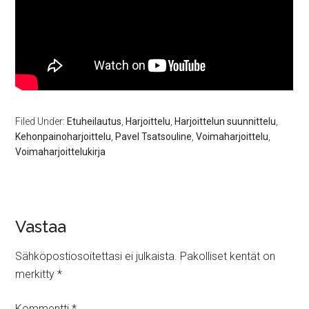
Filed Under:
Etuheilautus
,
Harjoittelu
,
Harjoittelun suunnittelu
,
Kehonpainoharjoittelu
,
Pavel Tsatsouline
,
Voimaharjoittelu
,
Voimaharjoittelukirja
Vastaa
Sähköpostiosoitettasi ei julkaista.
Pakolliset kentät on
merkitty
*
Kommentti
*