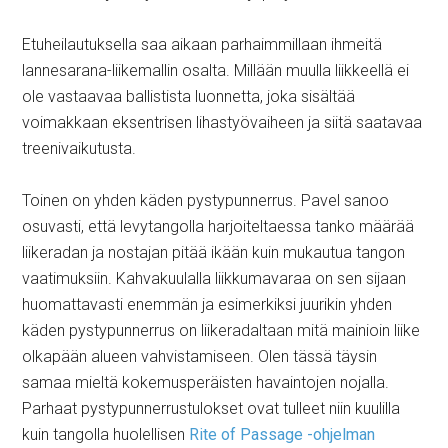
Etuheilautuksella saa aikaan parhaimmillaan ihmeitä
lannesarana-liikemallin osalta. Millään muulla liikkeellä ei
ole vastaavaa ballistista luonnetta, joka sisältää
voimakkaan eksentrisen lihastyövaiheen ja siitä saatavaa
treenivaikutusta.
Toinen on yhden käden pystypunnerrus. Pavel sanoo
osuvasti, että levytangolla harjoiteltaessa tanko määrää
liikeradan ja nostajan pitää ikään kuin mukautua tangon
vaatimuksiin. Kahvakuulalla liikkumavaraa on sen sijaan
huomattavasti enemmän ja esimerkiksi juurikin yhden
käden pystypunnerrus on liikeradaltaan mitä mainioin liike
olkapään alueen vahvistamiseen. Olen tässä täysin
samaa mieltä kokemusperäisten havaintojen nojalla.
Parhaat pystypunnerrustulokset ovat tulleet niin kuulilla
kuin tangolla huolellisen
Rite of Passage -ohjelman