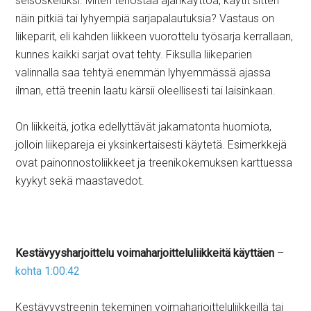
seisoskeluksi. Miten tehostaa ajankäyttöä, käytit sitten
näin pitkiä tai lyhyempiä sarjapalautuksia? Vastaus on
liikeparit, eli kahden liikkeen vuorottelu työsarja kerrallaan,
kunnes kaikki sarjat ovat tehty. Fiksulla liikeparien
valinnalla saa tehtyä enemmän lyhyemmässä ajassa
ilman, että treenin laatu kärsii oleellisesti tai laisinkaan.
On liikkeitä, jotka edellyttävät jakamatonta huomiota,
jolloin liikepareja ei yksinkertaisesti käytetä. Esimerkkejä
ovat painonnostoliikkeet ja treenikokemuksen karttuessa
kyykyt sekä maastavedot.
Kestävyysharjoittelu voimaharjoitteluliikkeitä käyttäen
–
kohta 1:00:42
Kestävyystreenin tekeminen voimaharjoitteluliikkeillä tai