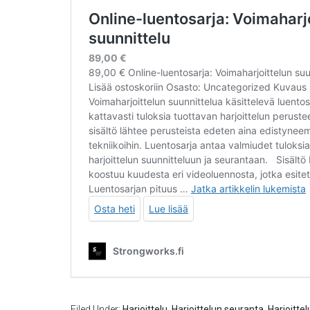
Filed Under:
Harjoittelu
,
Harjoittelun seuranta
,
Harjoitte