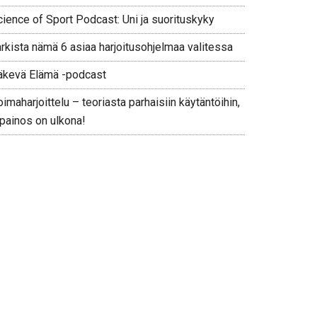
cience of Sport Podcast: Uni ja suorituskyky
arkista nämä 6 asiaa harjoitusohjelmaa valitessa
äkevä Elämä -podcast
imaharjoittelu – teoriasta parhaisiin käytäntöihin,
 painos on ulkona!