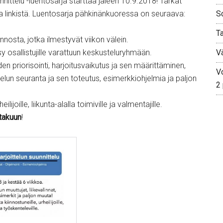
nnittelu -luentosarja starttaa jäleen 10.9.2018! Tarkat
sta linkistä. Luentosarja pähkinänkuoressa on seuraava:
S
T
nosta, jotka ilmestyvät viikon välein.
y osallistujille varattuun keskusteluryhmään.
V
iden priorisointi, harjoitusvaikutus ja sen määrittäminen,
Vo
oittelun seuranta ja sen toteutus, esimerkkiohjelmia ja paljon
2
ilijoille, liikunta-alalla toimiville ja valmentajille.
takuun
!