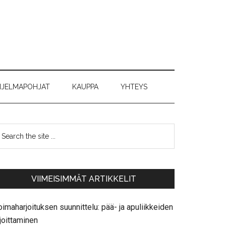
JELMAPOHJAT
KAUPPA
YHTEYS
VIIMEISIMMÄT ARTIKKELIT
imaharjoituksen suunnittelu: pää- ja apuliikkeiden
joittaminen