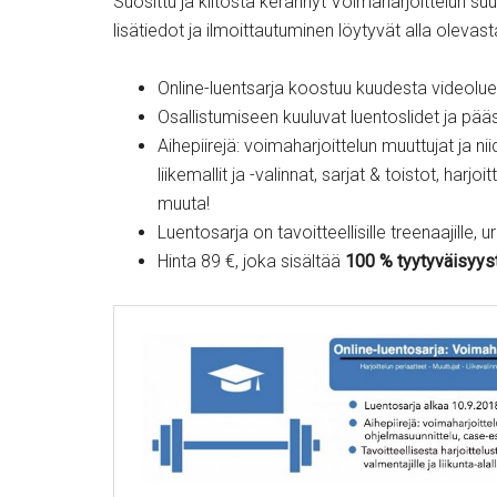
Suosittu ja kiitosta kerännyt Voimaharjoittelun suu
lisätiedot ja ilmoittautuminen löytyvät alla oleva
Online-luentsarja koostuu kuudesta videoluen
Osallistumiseen kuuluvat luentoslidet ja pääs
Aihepiirejä: voimaharjoittelun muuttujat ja ni
liikemallit ja -valinnat, sarjat & toistot, harj
muuta!
Luentosarja on tavoitteellisille treenaajille, urhe
Hinta 89 €, joka sisältää
100 % tyytyväisyys