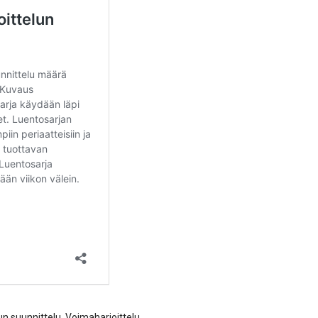
lun suunnittelu
,
Voimaharjoittelu