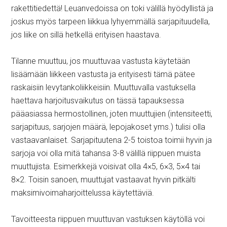
rakettitiedettä! Leuanvedoissa on toki välillä hyödyllistä ja
joskus myös tarpeen liikkua lyhyemmällä sarjapituudella,
jos liike on sillä hetkellä erityisen haastava.
Tilanne muuttuu, jos muuttuvaa vastusta käytetään
lisäämään liikkeen vastusta ja erityisesti tämä pätee
raskaisiin levytankoliikkeisiin. Muuttuvalla vastuksella
haettava harjoitusvaikutus on tässä tapauksessa
pääasiassa hermostollinen, joten muuttujien (intensiteetti,
sarjapituus, sarjojen määrä, lepojakoset yms.) tulisi olla
vastaavanlaiset. Sarjapituutena 2-5 toistoa toimii hyvin ja
sarjoja voi olla mitä tahansa 3-8 välillä riippuen muista
muuttujista. Esimerkkejä voisivat olla 4×5, 6×3, 5×4 tai
8×2. Toisin sanoen, muuttujat vastaavat hyvin pitkälti
maksimivoimaharjoittelussa käytettäviä.
Tavoitteesta riippuen muuttuvan vastuksen käytöllä voi