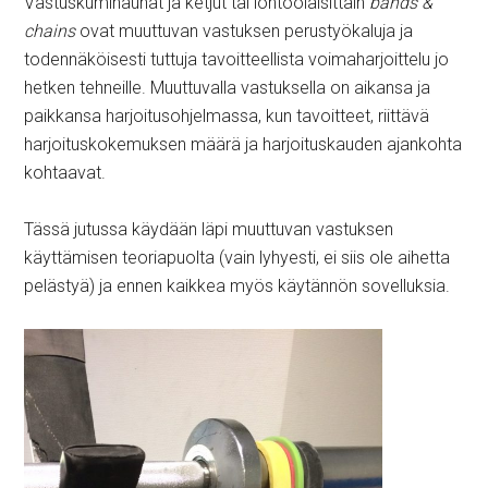
Vastuskuminauhat ja ketjut tai lontoolaisittain
bands &
chains
ovat muuttuvan vastuksen perustyökaluja ja
todennäköisesti tuttuja tavoitteellista voimaharjoittelu jo
hetken tehneille. Muuttuvalla vastuksella on aikansa ja
paikkansa harjoitusohjelmassa, kun tavoitteet, riittävä
harjoituskokemuksen määrä ja harjoituskauden ajankohta
kohtaavat.
Tässä jutussa käydään läpi muuttuvan vastuksen
käyttämisen teoriapuolta (vain lyhyesti, ei siis ole aihetta
pelästyä) ja ennen kaikkea myös käytännön sovelluksia.