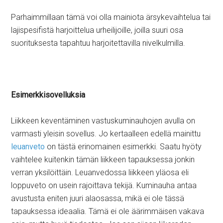
Parhaimmillaan tämä voi olla mainiota ärsykevaihtelua tai
lajispesifistä harjoittelua urheilijoille, joilla suuri osa
suorituksesta tapahtuu harjoitettavilla nivelkulmilla.
Esimerkkisovelluksia
Liikkeen keventäminen vastuskuminauhojen avulla on
varmasti yleisin sovellus. Jo kertaalleen edellä mainittu
leuanveto
on tästä erinomainen esimerkki. Saatu hyöty
vaihtelee kuitenkin tämän liikkeen tapauksessa jonkin
verran yksilöittäin. Leuanvedossa liikkeen yläosa eli
loppuveto on usein rajoittava tekijä. Kuminauha antaa
avustusta eniten juuri alaosassa, mikä ei ole tässä
tapauksessa ideaalia. Tämä ei ole äärimmäisen vakava