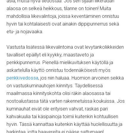
asia, mutta hyvä tiedostaa. Jos sen sijaan liikeradan
alaosa on selkeä heikkous, tilanne on toinen! Muita
mahdollisia liikevalintoja, joissa keventäminen onnistuu
hyvin tai kohtalaisesti ovat ainakin dippipunnerrus sekä
etu- ja nojavaaka.
Vastusta lisätessä liikevalintoina ovat levytankoliikkeiden
tavalliset epäillyt eli kyykky, maastaveto ja
penkkipunnerrus. Pienellä mielikuvituksen käytöllä ja
askartelulla käyttö onnistuu todennäköisesti myös
penkkivedossa
, jos niin haluaa. Huomion arvoinen seikka
on vastuskuminauhojen kiinnitys. Täydellisessä
maailmassa kiinnityskohta olisi räkin alaosassa tai
nostoalustassa tätä varten rakennetuissa koukuissa. Jos
kuminauhat eivät ole erityisen vahvat, raskas pari
kahvakuulia tai käsipainoja toimii kuitenkin kohtuullisen
hyvin. Tässä kannattaa kuitenkin käyttää huolellisuutta ja
harkintaa, jotta haavereita ei pääse sattumaan!