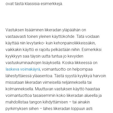
ovat tästä klassisia esimerkkejä.
Vastuksen lisääminen liikeradan yläpäähän on
vastaavasti toinen yleinen käyttökohde. Tätä voidaan
käyttää niin levytanko- kuin kehonpainoliikkeissäkin,
vaikkakin käyttö ei rajoitu pelkästään niihin. Esimerkiksi
kyykkyyn saa täysin uutta tuntua jo kevyiden
vastuskuminauhojen lisäyksellä. Koska liikkeessä on
laskeva voimakäyrä
, voimantuotto on helpompaa
lähestyttäessä yläasentoa. Tästä syystä kyykkyä harvoin
missataan liikeradan viimeisellä neljänneksellä tai
kolmanneksella. Muuttuvan vastuksen käyttö haastaa
voimantuottoa tasaisemmin koko liikeradan alueella ja
mahdollistaa tangon kiihdyttämisen – tai ainakin
pyrkimyksen siihen – lähes liikeradan loppuun asti.