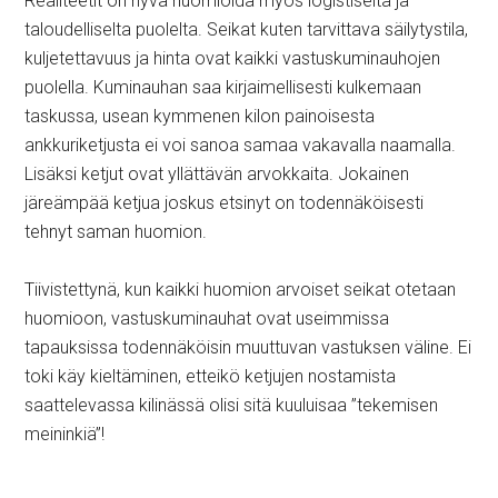
Realiteetit on hyvä huomioida myös logistiselta ja
taloudelliselta puolelta. Seikat kuten tarvittava säilytystila,
kuljetettavuus ja hinta ovat kaikki vastuskuminauhojen
puolella. Kuminauhan saa kirjaimellisesti kulkemaan
taskussa, usean kymmenen kilon painoisesta
ankkuriketjusta ei voi sanoa samaa vakavalla naamalla.
Lisäksi ketjut ovat yllättävän arvokkaita. Jokainen
järeämpää ketjua joskus etsinyt on todennäköisesti
tehnyt saman huomion.
Tiivistettynä, kun kaikki huomion arvoiset seikat otetaan
huomioon, vastuskuminauhat ovat useimmissa
tapauksissa todennäköisin muuttuvan vastuksen väline. Ei
toki käy kieltäminen, etteikö ketjujen nostamista
saattelevassa kilinässä olisi sitä kuuluisaa ”tekemisen
meininkiä”!