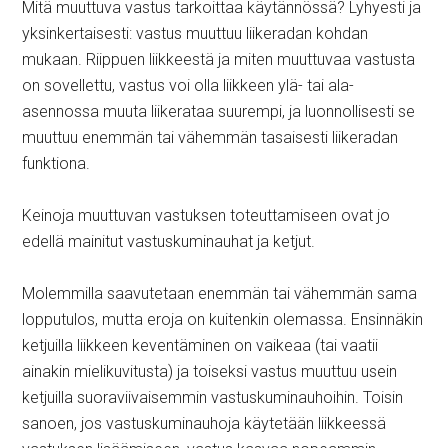
Mitä muuttuva vastus tarkoittaa käytännössä? Lyhyesti ja
yksinkertaisesti: vastus muuttuu liikeradan kohdan
mukaan. Riippuen liikkeestä ja miten muuttuvaa vastusta
on sovellettu, vastus voi olla liikkeen ylä- tai ala-
asennossa muuta liikerataa suurempi, ja luonnollisesti se
muuttuu enemmän tai vähemmän tasaisesti liikeradan
funktiona.
Keinoja muuttuvan vastuksen toteuttamiseen ovat jo
edellä mainitut vastuskuminauhat ja ketjut.
Molemmilla saavutetaan enemmän tai vähemmän sama
lopputulos, mutta eroja on kuitenkin olemassa. Ensinnäkin
ketjuilla liikkeen keventäminen on vaikeaa (tai vaatii
ainakin mielikuvitusta) ja toiseksi vastus muuttuu usein
ketjuilla suoraviivaisemmin vastuskuminauhoihin. Toisin
sanoen, jos vastuskuminauhoja käytetään liikkeessä