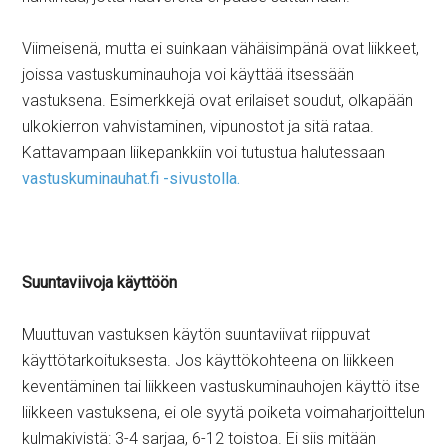
Viimeisenä, mutta ei suinkaan vähäisimpänä ovat liikkeet,
joissa vastuskuminauhoja voi käyttää itsessään
vastuksena. Esimerkkejä ovat erilaiset soudut, olkapään
ulkokierron vahvistaminen, vipunostot ja sitä rataa.
Kattavampaan liikepankkiin voi tutustua halutessaan
vastuskuminauhat.fi -sivustolla.
Suuntaviivoja käyttöön
Muuttuvan vastuksen käytön suuntaviivat riippuvat
käyttötarkoituksesta. Jos käyttökohteena on liikkeen
keventäminen tai liikkeen vastuskuminauhojen käyttö itse
liikkeen vastuksena, ei ole syytä poiketa voimaharjoittelun
kulmakivistä: 3-4 sarjaa, 6-12 toistoa. Ei siis mitään