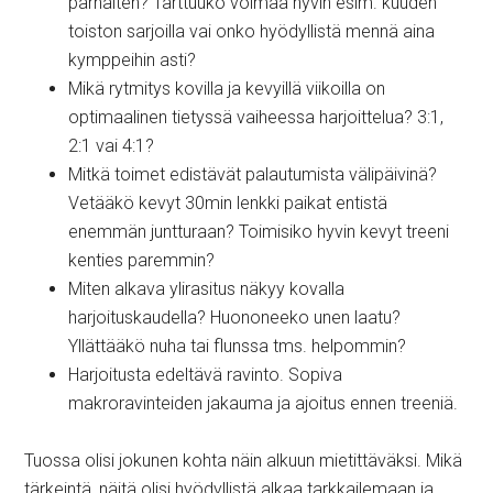
parhaiten? Tarttuuko voimaa hyvin esim. kuuden
toiston sarjoilla vai onko hyödyllistä mennä aina
kymppeihin asti?
Mikä rytmitys kovilla ja kevyillä viikoilla on
optimaalinen tietyssä vaiheessa harjoittelua? 3:1,
2:1 vai 4:1?
Mitkä toimet edistävät palautumista välipäivinä?
Vetääkö kevyt 30min lenkki paikat entistä
enemmän juntturaan? Toimisiko hyvin kevyt treeni
kenties paremmin?
Miten alkava ylirasitus näkyy kovalla
harjoituskaudella? Huononeeko unen laatu?
Yllättääkö nuha tai flunssa tms. helpommin?
Harjoitusta edeltävä ravinto. Sopiva
makroravinteiden jakauma ja ajoitus ennen treeniä.
Tuossa olisi jokunen kohta näin alkuun mietittäväksi. Mikä
tärkeintä, näitä olisi hyödyllistä alkaa tarkkailemaan ja