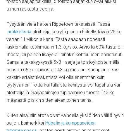
toiston sarjapituuksilla. 5 toiston sarjat kun ovat aluksi
turhan raskasta treeniä.
Pysytään vielä hetken Rippetoen teksteissä. Tässä
artikkelissa
aloittelija kerrytti painoa häkellyttävän 25 kg
verran 11 viikon aikana. Tästä saadaan nopeasti
laskemalla keskimäärin 1,3 kg/vko. Arviolta 60% tästä oli
lihasta, eli painon lisäys oli ainakin kohtuullisen onnistunut.
Samalla takakyykyssä 5×3 –sarja ja toistoyhdistelmällä
noustiin 66 kg painosta 143 kg rautaan! Sarjapainot siis
kaksinkertaistuivat, mistä voi olla enemmän kuin
tyytyväinen. Totta kai tällaista kehitystä voi tapahtua vai
aloittelijalla. Sarjapainojen tuplaaminen tuosta 143 kg
määrästä olisikin sitten aivan toinen tarina.
Kuten aina, niin erot voivat vaihdella yksilöiden välillä hyvin
paljon. Esimerkiksi
Hubalin ja kumppaneiden
tutkimuksessa
lihasten poikkipinta-alan muutokset