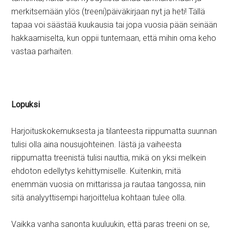
merkitsemään ylös (treeni)päiväkirjaan nyt ja heti! Tällä
tapaa voi säästää kuukausia tai jopa vuosia pään seinään
hakkaamiselta, kun oppii tuntemaan, että mihin oma keho
vastaa parhaiten.
Lopuksi
Harjoituskokemuksesta ja tilanteesta riippumatta suunnan
tulisi olla aina nousujohteinen. Iästä ja vaiheesta
riippumatta treenistä tulisi nauttia, mikä on yksi melkein
ehdoton edellytys kehittymiselle. Kuitenkin, mitä
enemmän vuosia on mittarissa ja rautaa tangossa, niin
sitä analyyttisempi harjoittelua kohtaan tulee olla.
Vaikka vanha sanonta kuuluukin, että paras treeni on se,