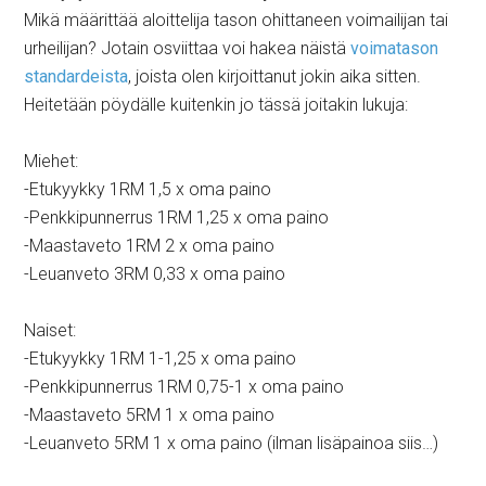
Mikä määrittää aloittelija tason ohittaneen voimailijan tai
urheilijan? Jotain osviittaa voi hakea näistä
voimatason
standardeista
, joista olen kirjoittanut jokin aika sitten.
Heitetään pöydälle kuitenkin jo tässä joitakin lukuja:
Miehet:
-Etukyykky 1RM 1,5 x oma paino
-Penkkipunnerrus 1RM 1,25 x oma paino
-Maastaveto 1RM 2 x oma paino
-Leuanveto 3RM 0,33 x oma paino
Naiset:
-Etukyykky 1RM 1-1,25 x oma paino
-Penkkipunnerrus 1RM 0,75-1 x oma paino
-Maastaveto 5RM 1 x oma paino
-Leuanveto 5RM 1 x oma paino (ilman lisäpainoa siis…)