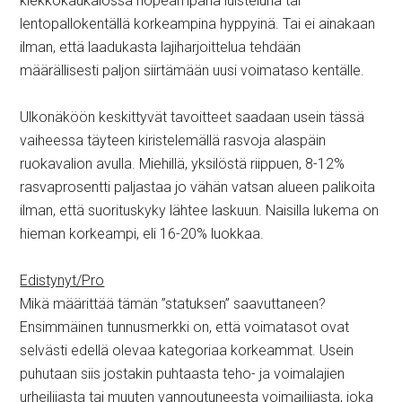
kiekkokaukalossa nopeampana luisteluna tai
lentopallokentällä korkeampina hyppyinä. Tai ei ainakaan
ilman, että laadukasta lajiharjoittelua tehdään
määrällisesti paljon siirtämään uusi voimataso kentälle.
Ulkonäköön keskittyvät tavoitteet saadaan usein tässä
vaiheessa täyteen kiristelemällä rasvoja alaspäin
ruokavalion avulla. Miehillä, yksilöstä riippuen, 8-12%
rasvaprosentti paljastaa jo vähän vatsan alueen palikoita
ilman, että suorituskyky lähtee laskuun. Naisilla lukema on
hieman korkeampi, eli 16-20% luokkaa.
Edistynyt/Pro
Mikä määrittää tämän ”statuksen” saavuttaneen?
Ensimmäinen tunnusmerkki on, että voimatasot ovat
selvästi edellä olevaa kategoriaa korkeammat. Usein
puhutaan siis jostakin puhtaasta teho- ja voimalajien
urheilijasta tai muuten vannoutuneesta voimailijasta, joka