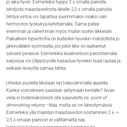
jo aika hyvin. Esimerkiksi hyppy 2 x omalla painolla
tehdystä maastavedosta lähelle 2,5 x omalla painolla
tehtyä vetoa voi tapahtua suurimmaksi osaksi vain
hermoston työkykyä kehittämällä. Sama pätee
enemmän ja vähemmän myös muihin isoihin liikkeisiin.
Paikallinen hypertrofia on kuitenkin hyvinkin mahdollista jo
järkevälläkin syömisellä, jos jokin liike on laahannut
selvästi perässä. Esimerkiksi leuanvetoon panostamalla
sarjoissa voi (dippi)vyölle kasautua hyvinkin lisää rautaa ja
selkään leveyttä samaa tahtia.
Urheilun puolella liikutaan nyt häilyvämmällä alueella.
Kuinka voimatreeni saadaan siirtymään kentälle? Aivan
vielä ei todennäköisesti olla saavutettu ns.
point of
diminishing returns
–tilaa, mutta se on lähestymässä.
Esimerkiksi yllä mainitun maastavedon nostaminen 2 x ->
2,5 x omaan painoon ei välttämättä näy