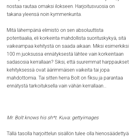
nostaa rautaa omaksi ilokseen. Harjoitusvuosia on
takana yleensä noin kymmenkunta.
Mitä lähempänä elimistö on sen absoluuttista
potentiaalia, eli korkeinta mahdollista suorituskykyä, sitä
vaikeampaa kehitystä on saada aikaan. Miksi esimerkiksi
100 m juoksussa ennätyksestä lähtee vain korkeintaan
sadasosia kerrallaan? Siksi, että suuremmat harppaukset
kehityksessä ovat äärimmäisen vaikeita tai jopa
mahdottomia. Tai sitten herra Bolt on fiksu ja parantaa
ennätystä tarkoituksella vain vähän kerrallaan…
Mr. Bolt knows his sh*t. Kuva: gettyimages
Tällä tasolla harjoittelun sisällön tulee olla hienosäädettyä