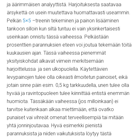
ja äärimmäisen analyyttistä. Harjoituksesta saatavaa
ärsykettä on usein muutettava huomattavasti useammin.
Pelkän
5×5
–treenin tekeminen ja painon lisääminen
tankoon silloin kun siltä tuntuu ei vain yksinkertaisesti
useinkaan onnistu tässä vaiheessa. Pelkästään
prosenttien parannuksien eteen voi joutua tekemään töitä
kuukausien ajan. Tässä vaiheessa pienemmät
yksityiskohdat alkavat viimein merkitsemään
harjoittelussa ja sen ulkopuolella. Käytettävien
levypainojen tulee olla oikeasti ilmoitetun painoiset, eikä
jotain sinne päin esim. 0,5 kg tarkkuudella, unen tulee olla
hyvää ja ravintopuoleen tulee kiinnittää entistä enemmän
huomiota. Tässäkään vaiheessa (jos milloinkaan) ei
tarvitse kuitenkaan alkaa miettimään, että ovatko
punaiset vai vihreät omenat terveellisempiä tai mitään
yhtä jonninjoutavaa. Hyvä esimerkki pienistä
parannuksista ja niiden vaikutuksista löytyy tästä