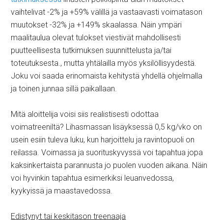
vaihtelivat -2% ja +59% välillä ja vastaavasti voimatason
muutokset -32% ja +149% skaalassa. Näin ympäri
maalitaulua olevat tulokset viestivät mahdollisesti
puutteellisesta tutkimuksen suunnittelusta ja/tai
toteutuksesta., mutta yhtälailla myös yksilöllisyydestä.
Joku voi saada erinomaista kehitystä yhdellä ohjelmalla
ja toinen junnaa sillä paikallaan.
Mitä aloittelija voisi siis realistisesti odottaa
voimatreeniltä? Lihasmassan lisäyksessä 0,5 kg/vko on
usein esiin tuleva luku, kun harjoittelu ja ravintopuoli on
reilassa. Voimassa ja suorituskyvyssä voi tapahtua jopa
kaksinkertaista parannusta jo puolen vuoden aikana. Näin
voi hyvinkin tapahtua esimerkiksi leuanvedossa,
kyykyissä ja maastavedossa.
Edistynyt tai keskitason treenaaja