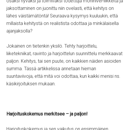
osaksi hyväksi ja toimivaksi todettuja moninivel-liikkeitä ja
jaksottaminen on juonittu niin ovelasti, että kehitys on
lähes väistämätöntä! Seuraava kysymys kuuluukin, että
millaista kehitystä on realistista odottaa ja minkälaisella
ajanjaksolla?
Jokainen on tietenkin yksilö. Tehty harjoittelu,
liiketekniikat, ravinto ja harjoittelun suunnittelu merkkaavat
paljon. Kehitys, tai sen puute, on kaikkien näiden asioiden
summa. Tässä artikkelissa annetaan hieman
suuntaviivoja, että mitä voi odottaa, kun kaikki menisi ns.
käsikirjoituksen mukaan.
Harjoituskokemus merkitsee – ja paljon!
Harjoituskokemus ja sen vaikutus on ensimmäinen