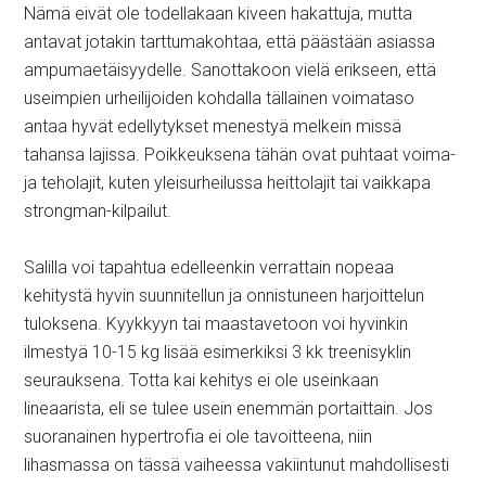
Nämä eivät ole todellakaan kiveen hakattuja, mutta
antavat jotakin tarttumakohtaa, että päästään asiassa
ampumaetäisyydelle. Sanottakoon vielä erikseen, että
useimpien urheilijoiden kohdalla tällainen voimataso
antaa hyvät edellytykset menestyä melkein missä
tahansa lajissa. Poikkeuksena tähän ovat puhtaat voima-
ja teholajit, kuten yleisurheilussa heittolajit tai vaikkapa
strongman-kilpailut.
Salilla voi tapahtua edelleenkin verrattain nopeaa
kehitystä hyvin suunnitellun ja onnistuneen harjoittelun
tuloksena. Kyykkyyn tai maastavetoon voi hyvinkin
ilmestyä 10-15 kg lisää esimerkiksi 3 kk treenisyklin
seurauksena. Totta kai kehitys ei ole useinkaan
lineaarista, eli se tulee usein enemmän portaittain. Jos
suoranainen hypertrofia ei ole tavoitteena, niin
lihasmassa on tässä vaiheessa vakiintunut mahdollisesti