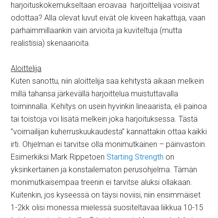
harjoituskokemukseltaan eroavaa harjoittelijaa voisivat
odottaa? Alla olevat luvut eivät ole kiveen hakattuja, vaan
parhaimmillaankin vain arvioita ja kuviteltuja (mutta
realistisia) skenaarioita.
Aloittelija
Kuten sanottu, niin aloittelija saa kehitystä aikaan melkein
millä tahansa järkevällä harjoittelua muistuttavalla
toiminnalla. Kehitys on usein hyvinkin lineaarista, eli painoa
tai toistoja voi lisätä melkein joka harjoituksessa. Tästä
”voimailijan kuherruskuukaudesta” kannattakin ottaa kaikki
irti. Ohjelman ei tarvitse olla monimutkainen – päinvastoin.
Esimerkiksi Mark Rippetoen
Starting Strength
on
yksinkertainen ja konstailematon perusohjelma. Tämän
monimutkaisempaa treenin ei tarvitse aluksi ollakaan.
Kuitenkin, jos kyseessä on täysi noviisi, niin ensimmäiset
1-2kk olisi monessa mielessä suositeltavaa liikkua 10-15