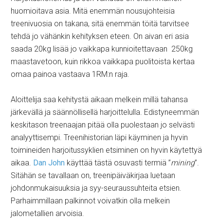
huomioitava asia. Mitä enemmän nousujohteisia
treenivuosia on takana, sitä enemmän töitä tarvitsee
tehdä jo vähänkin kehityksen eteen. On aivan eri asia
saada 20kg lisää jo vaikkapa kunnioitettavaan 250kg
maastavetoon, kuin rikkoa vaikkapa puolitoista kertaa
omaa painoa vastaava 1RM:n raja.
Aloittelija saa kehitystä aikaan melkein millä tahansa
järkevällä ja säännöllisellä harjoittelulla. Edistyneemmän
keskitason treenaajan pitää olla puolestaan jo selvästi
analyyttisempi. Treenihistorian läpi käyminen ja hyvin
toimineiden harjoitussyklien etsiminen on hyvin käytettyä
aikaa.
Dan John
käyttää tästä osuvasti termiä ”
mining
”.
Sitähän se tavallaan on, treenipäiväkirjaa luetaan
johdonmukaisuuksia ja syy-seuraussuhteita etsien.
Parhaimmillaan palkinnot voivatkin olla melkein
jalometallien arvoisia.