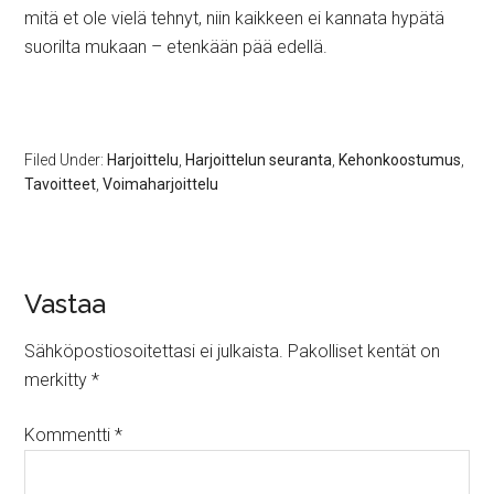
mitä et ole vielä tehnyt, niin kaikkeen ei kannata hypätä
suorilta mukaan – etenkään pää edellä.
Filed Under:
Harjoittelu
,
Harjoittelun seuranta
,
Kehonkoostumus
,
Tavoitteet
,
Voimaharjoittelu
Vastaa
Sähköpostiosoitettasi ei julkaista.
Pakolliset kentät on
merkitty
*
Kommentti
*