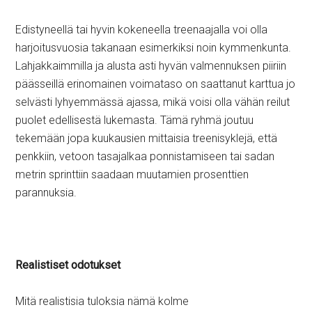
Edistyneellä tai hyvin kokeneella treenaajalla voi olla
harjoitusvuosia takanaan esimerkiksi noin kymmenkunta.
Lahjakkaimmilla ja alusta asti hyvän valmennuksen piiriin
päässeillä erinomainen voimataso on saattanut karttua jo
selvästi lyhyemmässä ajassa, mikä voisi olla vähän reilut
puolet edellisestä lukemasta. Tämä ryhmä joutuu
tekemään jopa kuukausien mittaisia treenisyklejä, että
penkkiin, vetoon tasajalkaa ponnistamiseen tai sadan
metrin sprinttiin saadaan muutamien prosenttien
parannuksia.
Realistiset odotukset
Mitä realistisia tuloksia nämä kolme