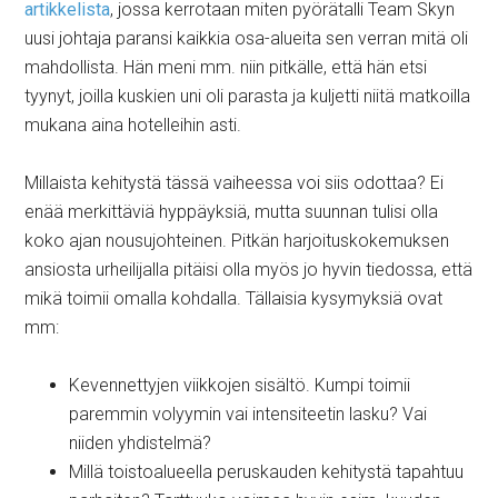
artikkelista
, jossa kerrotaan miten pyörätalli Team Skyn
uusi johtaja paransi kaikkia osa-alueita sen verran mitä oli
mahdollista. Hän meni mm. niin pitkälle, että hän etsi
tyynyt, joilla kuskien uni oli parasta ja kuljetti niitä matkoilla
mukana aina hotelleihin asti.
Millaista kehitystä tässä vaiheessa voi siis odottaa? Ei
enää merkittäviä hyppäyksiä, mutta suunnan tulisi olla
koko ajan nousujohteinen. Pitkän harjoituskokemuksen
ansiosta urheilijalla pitäisi olla myös jo hyvin tiedossa, että
mikä toimii omalla kohdalla. Tällaisia kysymyksiä ovat
mm:
Kevennettyjen viikkojen sisältö. Kumpi toimii
paremmin volyymin vai intensiteetin lasku? Vai
niiden yhdistelmä?
Millä toistoalueella peruskauden kehitystä tapahtuu