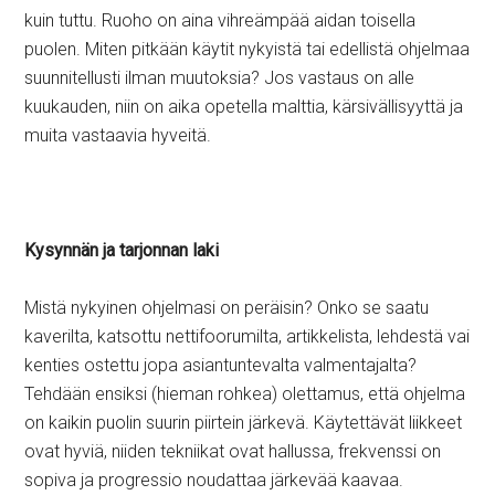
kuin tuttu. Ruoho on aina vihreämpää aidan toisella
puolen. Miten pitkään käytit nykyistä tai edellistä ohjelmaa
suunnitellusti ilman muutoksia? Jos vastaus on alle
kuukauden, niin on aika opetella malttia, kärsivällisyyttä ja
muita vastaavia hyveitä.
Kysynnän ja tarjonnan laki
Mistä nykyinen ohjelmasi on peräisin? Onko se saatu
kaverilta, katsottu nettifoorumilta, artikkelista, lehdestä vai
kenties ostettu jopa asiantuntevalta valmentajalta?
Tehdään ensiksi (hieman rohkea) olettamus, että ohjelma
on kaikin puolin suurin piirtein järkevä. Käytettävät liikkeet
ovat hyviä, niiden tekniikat ovat hallussa, frekvenssi on
sopiva ja progressio noudattaa järkevää kaavaa.