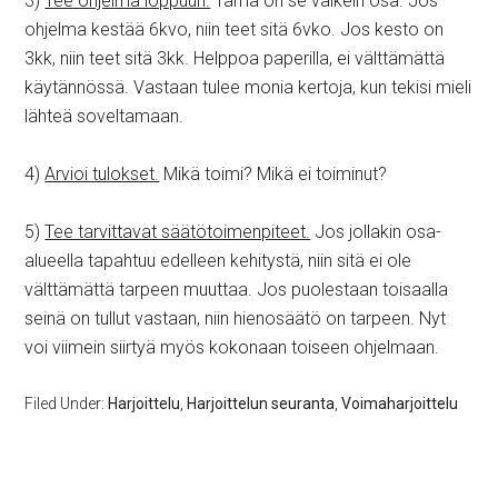
3)
Tee ohjelma loppuun.
Tämä on se vaikein osa. Jos
ohjelma kestää 6kvo, niin teet sitä 6vko. Jos kesto on
3kk, niin teet sitä 3kk. Helppoa paperilla, ei välttämättä
käytännössä. Vastaan tulee monia kertoja, kun tekisi mieli
lähteä soveltamaan.
4)
Arvioi tulokset.
Mikä toimi? Mikä ei toiminut?
5)
Tee tarvittavat säätötoimenpiteet.
Jos jollakin osa-
alueella tapahtuu edelleen kehitystä, niin sitä ei ole
välttämättä tarpeen muuttaa. Jos puolestaan toisaalla
seinä on tullut vastaan, niin hienosäätö on tarpeen. Nyt
voi viimein siirtyä myös kokonaan toiseen ohjelmaan.
Filed Under:
Harjoittelu
,
Harjoittelun seuranta
,
Voimaharjoittelu