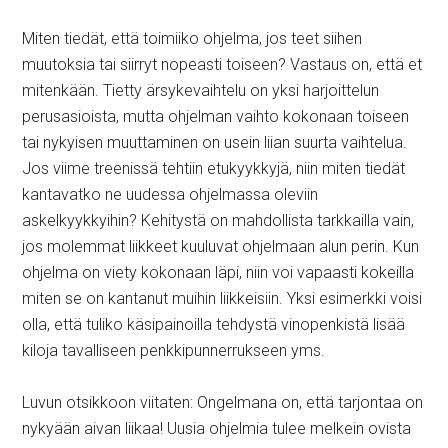
Miten tiedät, että toimiiko ohjelma, jos teet siihen
muutoksia tai siirryt nopeasti toiseen? Vastaus on, että et
mitenkään. Tietty ärsykevaihtelu on yksi harjoittelun
perusasioista, mutta ohjelman vaihto kokonaan toiseen
tai nykyisen muuttaminen on usein liian suurta vaihtelua.
Jos viime treenissä tehtiin etukyykkyjä, niin miten tiedät
kantavatko ne uudessa ohjelmassa oleviin
askelkyykkyihin? Kehitystä on mahdollista tarkkailla vain,
jos molemmat liikkeet kuuluvat ohjelmaan alun perin. Kun
ohjelma on viety kokonaan läpi, niin voi vapaasti kokeilla
miten se on kantanut muihin liikkeisiin. Yksi esimerkki voisi
olla, että tuliko käsipainoilla tehdystä vinopenkistä lisää
kiloja tavalliseen penkkipunnerrukseen yms.
Luvun otsikkoon viitaten: Ongelmana on, että tarjontaa on
nykyään aivan liikaa! Uusia ohjelmia tulee melkein ovista