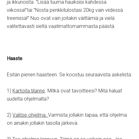
ja ikkunoista. ”Lisää tuuma hauiksiisi kahdessa
viikossa!”tai ”Nosta penkkitulostasi 20kg vain viidessä
treenissä!” Nuo ovat vain joitakin väittämiä ja vielä
valitettavasti sieltä vaatimattomammasta päästä.
Haaste
Esitän pienen haasteen. Se koostuu seuraavista askelista:
1)
Kartoita tilanne
. Mitkä ovat tavoitteesi? Mitä haluat
uudelta ohjelmalta?
2)
Valitse ohjelma.
Varmista jollakin tapaa, että ohjelma
on ainakin jollakin tasolla järkevä.