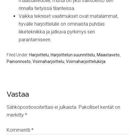
maastavedolle, mutta on yksi vaihtoehto sen
rinnalla tietyissä tilanteissa.
Vaikka tekniset vaatimukset ovat matalammat,
hyvälle harjoittelulle on ominaista puhdas
liiketekniikka ja jatkuva pyrkimys sen
parantamiseen.
Filed Under:
Harjoittelu
,
Harjoittelun suunnittelu
,
Maastaveto
,
Painonnosto
,
Voimaharjoittelu
,
Voimaharjoittelukirja
Vastaa
Sähköpostiosoitettasi ei julkaista.
Pakolliset kentät on
merkitty
*
Kommentti
*