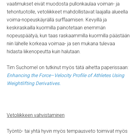
vaatimukset eivät muodosta pullonkaulaa voiman- ja
tehontuotolle, vetoliikkeet mahdollistavat laajalla alueella
voima-nopeuskäyrällä surffaamisen. Kevyillä ja
keskiraskailla kuormilla painotetaan enemmän
nopeuspäätyä, kun taas raskaammilla kuormilla päästään
niin lähelle korkeaa voimaa- ja sen mukana tulevaa
hidasta liikenopeutta kuin halutaan.
Tim Suchomel on tutkinut myös tätä aihetta paperissaan:
Enhancing the Force–Velocity Profile of Athletes Using
Weightlifting Derivatives.
Vetoliikkeen vahvistaminen
Työntö- tai yhtä hyvin myös tempausveto toimivat myös