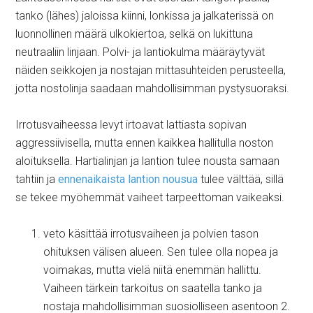
tanko (lähes) jaloissa kiinni, lonkissa ja jalkaterissä on
luonnollinen määrä ulkokiertoa, selkä on lukittuna
neutraaliin linjaan. Polvi- ja lantiokulma määräytyvät
näiden seikkojen ja nostajan mittasuhteiden perusteella,
jotta nostolinja saadaan mahdollisimman pystysuoraksi.
Irrotusvaiheessa levyt irtoavat lattiasta sopivan
aggressiivisella, mutta ennen kaikkea hallitulla noston
aloituksella. Hartialinjan ja lantion tulee nousta samaan
tahtiin ja
ennenaikaista lantion nousua
tulee välttää, sillä
se tekee myöhemmät vaiheet tarpeettoman vaikeaksi.
veto käsittää irrotusvaiheen ja polvien tason
ohituksen välisen alueen. Sen tulee olla nopea ja
voimakas, mutta vielä niitä enemmän hallittu.
Vaiheen tärkein tarkoitus on saatella tanko ja
nostaja mahdollisimman suosiolliseen asentoon 2.