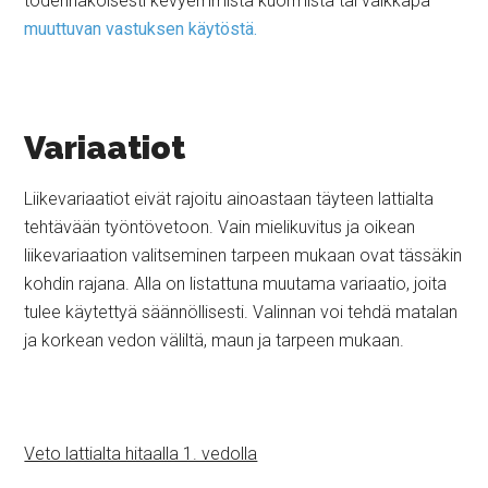
todennäköisesti kevyemmistä kuormista tai vaikkapa
muuttuvan vastuksen käytöstä.
Variaatiot
Liikevariaatiot eivät rajoitu ainoastaan täyteen lattialta
tehtävään työntövetoon. Vain mielikuvitus ja oikean
liikevariaation valitseminen tarpeen mukaan ovat tässäkin
kohdin rajana. Alla on listattuna muutama variaatio, joita
tulee käytettyä säännöllisesti. Valinnan voi tehdä matalan
ja korkean vedon väliltä, maun ja tarpeen mukaan.
Veto lattialta hitaalla 1. vedolla