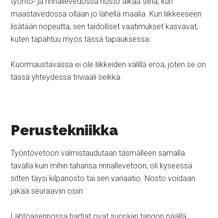
työntö- ja rinnallevedossa nosto alkaa siinä, kun
maastavedossa ollaan jo lähellä maalia. Kun liikkeeseen
lisätään nopeutta, sen taidolliset vaatimukset kasvavat,
kuten tapahtuu myös tässä tapauksessa.
Kuormaustavassa ei ole liikkeiden välillä eroa, joten se on
tässä yhteydessä triviaali seikka.
Perustekniikka
Työntövetoon valmistaudutaan täsmälleen samalla
tavalla kuin mihin tahansa rinnallevetoon, oli kyseessä
sitten täysi kilpanosto tai sen variaatio. Nosto voidaan
jakaa seuraaviin osiin:
Lähtöasennossa hartiat ovat suoraan tangon päällä,