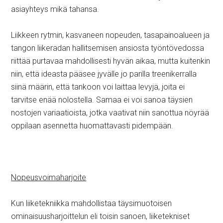
asiayhteys mikä tahansa.
Liikkeen rytmin, kasvaneen nopeuden, tasapainoalueen ja
tangon liikeradan hallitsemisen ansiosta työntövedossa
riittää purtavaa mahdollisesti hyvän aikaa, mutta kuitenkin
niin, että ideasta pääsee jyvälle jo parilla treenikerralla
siinä määrin, että tankoon voi laittaa levyjä, joita ei
tarvitse enää nolostella. Samaa ei voi sanoa täysien
nostojen variaatioista, jotka vaativat niin sanottua nöyrää
oppilaan asennetta huomattavasti pidempään.
Nopeusvoimaharjoite
Kun liiketekniikka mahdollistaa täysimuotoisen
ominaisuusharjoittelun eli toisin sanoen, liiketekniset