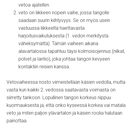
vetoa ajatellen.
veto on liikkeen nopein vaihe, jossa tangolle
saadaan suurin kiihtyvyys. Se on myös usein
vastuussa liikkeeltä haettavasta
harjoitusvaikutuksesta (1. vedon merkitystä
väheksymättä). Tämän vaiheen aikana
alavartalossa tapahtuu täysi kolmoisojennus (nilkat,
polvet ja lantio), joka johtaa tangon kevyeen
kontaktiin reisien kanssa.
Vetovaiheessa nosto viimeistellään käsien vedolla, mutta
vasta kun kaikki 2. vedossa saatavasta voimasta on
siirretty tankoon. Lopullinen tangon korkeus riippuu
kuormauksesta ja, että onko kyseessä korkea vai matala
veto ja miten paljon ylävartalon ja käsien roolia halutaan
painottaa.