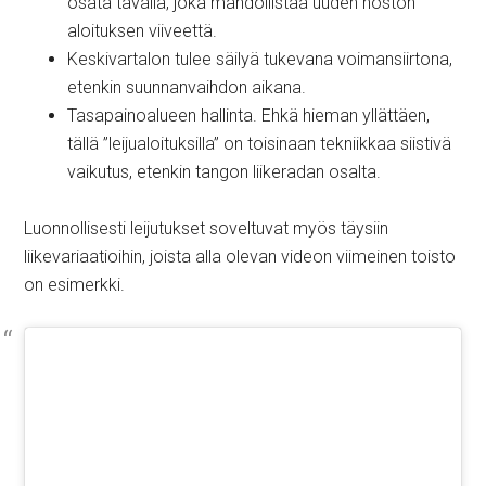
osata tavalla, joka mahdollistaa uuden noston
aloituksen viiveettä.
Keskivartalon tulee säilyä tukevana voimansiirtona,
etenkin suunnanvaihdon aikana.
Tasapainoalueen hallinta. Ehkä hieman yllättäen,
tällä ”leijualoituksilla” on toisinaan tekniikkaa siistivä
vaikutus, etenkin tangon liikeradan osalta.
Luonnollisesti leijutukset soveltuvat myös täysiin
liikevariaatioihin, joista alla olevan videon viimeinen toisto
on esimerkki.