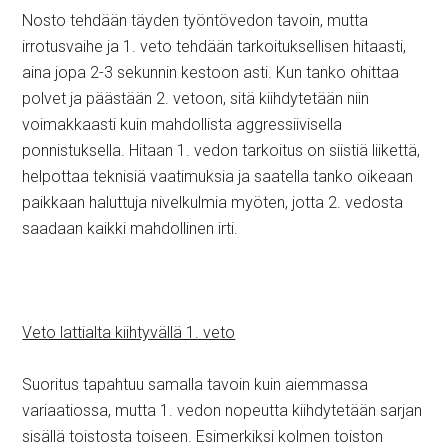
Nosto tehdään täyden työntövedon tavoin, mutta
irrotusvaihe ja 1. veto tehdään tarkoituksellisen hitaasti,
aina jopa 2-3 sekunnin kestoon asti. Kun tanko ohittaa
polvet ja päästään 2. vetoon, sitä kiihdytetään niin
voimakkaasti kuin mahdollista aggressiivisella
ponnistuksella. Hitaan 1. vedon tarkoitus on siistiä liikettä,
helpottaa teknisiä vaatimuksia ja saatella tanko oikeaan
paikkaan haluttuja nivelkulmia myöten, jotta 2. vedosta
saadaan kaikki mahdollinen irti.
Veto lattialta kiihtyvällä 1. veto
Suoritus tapahtuu samalla tavoin kuin aiemmassa
variaatiossa, mutta 1. vedon nopeutta kiihdytetään sarjan
sisällä toistosta toiseen. Esimerkiksi kolmen toiston