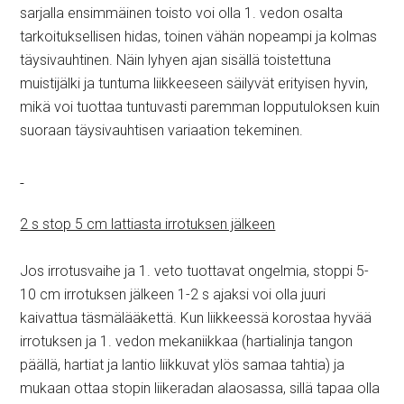
sarjalla ensimmäinen toisto voi olla 1. vedon osalta
tarkoituksellisen hidas, toinen vähän nopeampi ja kolmas
täysivauhtinen. Näin lyhyen ajan sisällä toistettuna
muistijälki ja tuntuma liikkeeseen säilyvät erityisen hyvin,
mikä voi tuottaa tuntuvasti paremman lopputuloksen kuin
suoraan täysivauhtisen variaation tekeminen.
2 s stop 5 cm lattiasta irrotuksen jälkeen
Jos irrotusvaihe ja 1. veto tuottavat ongelmia, stoppi 5-
10 cm irrotuksen jälkeen 1-2 s ajaksi voi olla juuri
kaivattua täsmälääkettä. Kun liikkeessä korostaa hyvää
irrotuksen ja 1. vedon mekaniikkaa (hartialinja tangon
päällä, hartiat ja lantio liikkuvat ylös samaa tahtia) ja
mukaan ottaa stopin liikeradan alaosassa, sillä tapaa olla