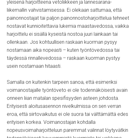
yleisenä harjoitteena vetoliikkeen ja lannesarana-
liikemallin vahvistamisessa. Ei olekaan sattumaa, että
painonnostajat tai paljon painonnostoharjoittelua tehneet
nostavat kunnioitettavia lukemia maastavedossa, vaikka
harjoittelu ei sisällä kyseistä nostoa juuri lainkaan tai
ollenkaan. Jos kohtuullisen raskaan kuorman pysyy
nostamaan aika nopeasti – kuten työntövedossa tai
täydessä rinnallevedossa – raskaan kuorman pystyy
usein nostamaan hitaasti.
Samalla on kuitenkin tarpeen sanoa, että esimeriksi
voimanostajalle työntöveto ei ole todennäköisesti avain
onneen liian matalan spesifisyyden asteen johdosta.
Erityisesti aloitusasennon nivelkulmissa on sen verran
eroa, että siirtovaikutus ei ole suora tai välttämättä edes
erityisen korkea. Voimanostajan kohdalla
nopeusvoimaharjoitteluun paremmat valinnat löytyvätkin