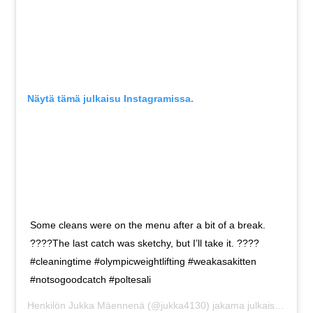
Näytä tämä julkaisu Instagramissa.
Some cleans were on the menu after a bit of a break.
????The last catch was sketchy, but I’ll take it. ????
#cleaningtime #olympicweightlifting #weakasakitten
#notsogoodcatch #poltesali
Henkilön
Jukka Mäennenä
(@jukka4130) jakama julkaisu
Tammi 