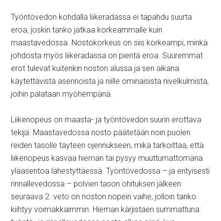
Työntövedon kohdalla liikeradassa ei tapahdu suurta
eroa, joskin tanko jatkaa korkeammalle kuin
maastavedossa. Nostokorkeus on siis korkeampi, minkä
johdosta myös liikeradassa on pientä eroa. Suuremmat
erot tulevat kuitenkin noston alussa ja sen aikana
käytettävistä asennoista ja niille ominaisista nivelkulmista,
joihin palataan myöhempänä.
Liikenopeus on maasta- ja työntövedon suurin erottava
tekijä. Maastavedossa nosto päätetään noin puolen
reiden tasolle täyteen ojennukseen, mikä tarkoittaa, että
liikenopeus kasvaa hieman tai pysyy muuttumattomana
yläasentoa lähestyttäessä. Työntövedossa – ja erityisesti
rinnallevedossa – polvien tason ohituksen jälkeen
seuraava 2. veto on noston nopein vaihe, jolloin tanko
kiihtyy voimakkaimmin. Hieman kärjistäen summattuna: