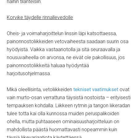
näihin tilanteisiin.
Korvike täydelle rinnallevedolle
Oheis- ja voimaharjoittelun linssin läpi katsottaessa,
painonnostoliikkeiden vetovaiheesta saadaan suurin osa
hyödyistä. Vaikka vastaanotolla ja sitä seuraavalla ja
nousuvaiheella on arvonsa, ne eivät ole pakollisuus, jos
painonnostoliikkeitä haluaa hyödyntää
harjoitusohjelmassa.
Mikä oleellisinta, vetoliikkeiden
tekniset vaatimukset
ovat
vain murto-osan verrattuna täysistä nostoista – erityisesti
tempauksen kohdalla. Liikkeen rytmin ja tangon liikeradan
tulee totta kai olla kunnossa muiden peruspalikoiden
ohella, mutta puhtaaseen ominaisuusharjoitteluun on
mahdollista päästä huomattavasti nopeammin kuin
täysiä liikevariaatiota käytettäessä.