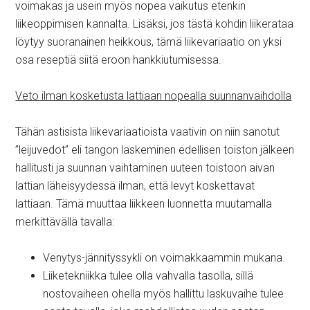
voimakas ja usein myös nopea vaikutus etenkin
liikeoppimisen kannalta. Lisäksi, jos tästä kohdin liikerataa
löytyy suoranainen heikkous, tämä liikevariaatio on yksi
osa reseptiä siitä eroon hankkiutumisessa.
Veto ilman kosketusta lattiaan nopealla suunnanvaihdolla
Tähän astisista liikevariaatioista vaativin on niin sanotut
”leijuvedot” eli tangon laskeminen edellisen toiston jälkeen
hallitusti ja suunnan vaihtaminen uuteen toistoon aivan
lattian läheisyydessä ilman, että levyt koskettavat
lattiaan. Tämä muuttaa liikkeen luonnetta muutamalla
merkittävällä tavalla:
Venytys-jännityssykli on voimakkaammin mukana.
Liiketekniikka tulee olla vahvalla tasolla, sillä
nostovaiheen ohella myös hallittu laskuvaihe tulee