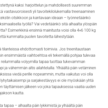
istettynä kaksi: harjoittelun ja mahdollisesti suuremman
ä vastavuoroisesti yli tavoitekilolukemalla treenaaminen
 tekstin otsikkoon ja kantavaan ideaan – työnnetäänkö
ksimaalisella työllä? Vai vedetäänkö sitä alhaalta ylöspäin
tetta? Esimerkkinä ensinnä mainitusta voisi olla 4×6 100 kg
että kummalta puolen tavoitetta lähestytään.
 tilanteissa ehdottomasti toimivia. Jos treenitaustaan
isin ensimmäistä vaihtoehtoa eli tekemällä pohjaa tulevaa
 reilummalla volyymilla tapaa tuottaa tukevamman
pi ja vähemmän altis ailahteluilla. Ylhäältä päin vetäminen
uksissa viedä perille nopeammin, mutta vaikutus voi olla
la lyhytaikaisempi ja sarjakestävyys ei ole myöskään yhtä
een täyttämisen jälkeen voi joka tapauksessa vaatia uuden
jakson kautta.
 tapaa – alhaalta päin lykkimistä ja ylhäältä päin