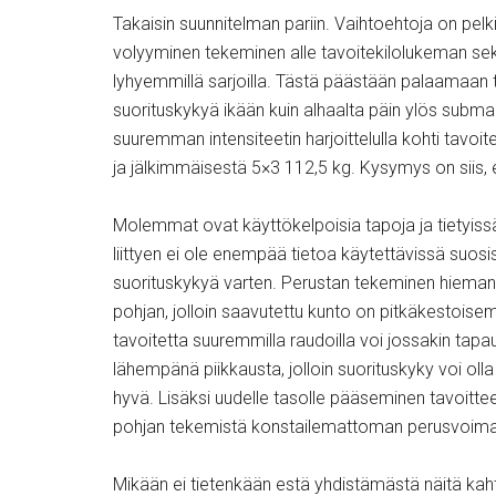
Takaisin suunnitelman pariin. Vaihtoehtoja on pelk
volyyminen tekeminen alle tavoitekilolukeman sek
lyhyemmillä sarjoilla. Tästä päästään palaamaan
suorituskykyä ikään kuin alhaalta päin ylös subma
suuremman intensiteetin harjoittelulla kohti tavoi
ja jälkimmäisestä 5×3 112,5 kg. Kysymys on siis, 
Molemmat ovat käyttökelpoisia tapoja ja tietyissä
liittyen ei ole enempää tietoa käytettävissä suos
suorituskykyä varten. Perustan tekeminen hieman
pohjan, jolloin saavutettu kunto on pitkäkestoisem
tavoitetta suuremmilla raudoilla voi jossakin tapa
lähempänä piikkausta, jolloin suorituskyky voi ol
hyvä. Lisäksi uudelle tasolle pääseminen tavoitt
pohjan tekemistä konstailemattoman perusvoima
Mikään ei tietenkään estä yhdistämästä näitä kahta