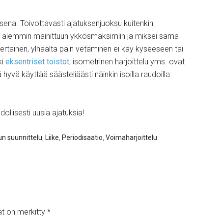
isena. Toivottavasti ajatuksenjuoksu kuitenkin
ksi aiemmin mainittuun ykkösmaksimiin ja miksei sama
rtainen, ylhäältä päin vetäminen ei käy kyseeseen tai
ki
eksentriset toistot
, isometrinen harjoittelu yms. ovat
hyvä käyttää säästeliäästi näinkin isoilla raudoilla
dollisesti uusia ajatuksia!
lun suunnittelu
,
Liike
,
Periodisaatio
,
Voimaharjoittelu
ät on merkitty
*