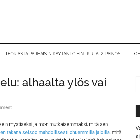
 TEORIASTA PARHAISIIN KÄYTÄNTÖIHIN -KIRJA, 2. PAINOS
OH
elu: alhaalta ylös vai
mment
n usein mystiseksi ja monimutkaisemmaksi, mitä sen
Vo
sen takana seisoo mahdollisesti ohuemmilla jaloilla,
mitä
si