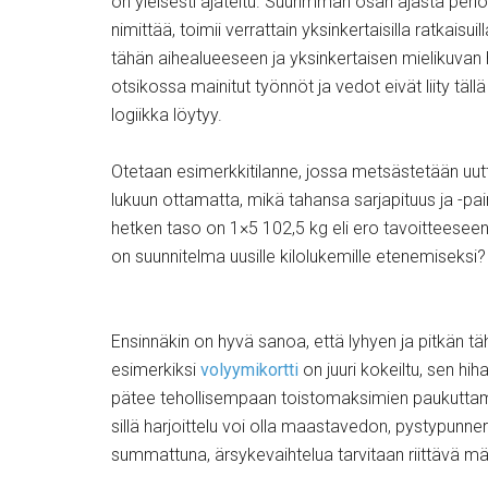
on yleisesti ajateltu. Suurimman osan ajasta period
nimittää, toimii verrattain yksinkertaisilla ratkaisu
tähän aihealueeseen ja yksinkertaisen mielikuvan 
otsikossa mainitut työnnöt ja vedot eivät liity täll
logiikka löytyy.
Otetaan esimerkkitilanne, jossa metsästetään uu
lukuun ottamatta, mikä tahansa sarjapituus ja -
hetken taso on 1×5 102,5 kg eli ero tavoitteeseen
on suunnitelma uusille kilolukemille etenemiseksi?
Ensinnäkin on hyvä sanoa, että lyhyen ja pitkän tä
esimerkiksi
volyymikortti
on juuri kokeiltu, sen hi
pätee tehollisempaan toistomaksimien paukuttam
sillä harjoittelu voi olla maastavedon, pystypunner
summattuna, ärsykevaihtelua tarvitaan riittävä m