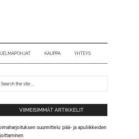
JELMAPOHJAT
KAUPPA
YHTEYS
VIIMEISIMMÄT ARTIKKELIT
imaharjoituksen suunnittelu: pää- ja apuliikkeiden
joittaminen