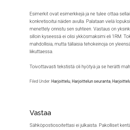
Esimerkit ovat esimerkkejä ja ne tulee ottaa sella
konkretisoitui näiden avulla. Palataan vielä lopu
menettely onnistu sen suhteen. Vastaus on yksinke
silloin kyseessä ei olisi ykkösmaksimi eli 1RM. To
mahdollisia, mutta tällaisia tehokeinoja on yleensä 
liikuttaessa.
Toivottavasti tekstistä oli hyötyä ja se herätti mah
Filed Under:
Harjoittelu
,
Harjoittelun seuranta
,
Harjoitte
Vastaa
Sähköpostiosoitettasi ei julkaista.
Pakolliset kent