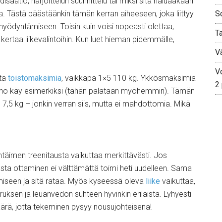
isaatio, harjoittelun suunnittelu tai miksi sitä haluaakaan
illa. Tästä päästäänkin tämän kerran aiheeseen, joka liittyy
S
hyödyntämiseen. Toisin kuin voisi nopeasti olettaa,
T
ä kertaa liikevalintoihin. Kun luet hieman pidemmälle,
V
Vo
tta
toistomaksimia
, vaikkapa 1×5 110 kg. Ykkösmaksimia
2
paino käy esimerkiksi (tähän palataan myöhemmin). Tämän
 7,5 kg – jonkin verran siis, mutta ei mahdottomia. Mikä
htäimen treenitausta vaikuttaa merkittävästi. Jos
hasta ottaminen ei välttämättä toimi heti uudelleen. Sama
iseen ja sitä rataa. Myös kyseessä oleva
liike
vaikuttaa,
ruksen ja leuanvedon suhteen hyvinkin erilaista. Lyhyesti
äärä, jotta tekeminen pysyy nousujohteisena!