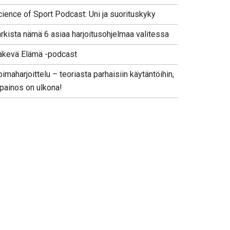
cience of Sport Podcast: Uni ja suorituskyky
arkista nämä 6 asiaa harjoitusohjelmaa valitessa
äkevä Elämä -podcast
imaharjoittelu – teoriasta parhaisiin käytäntöihin,
 painos on ulkona!