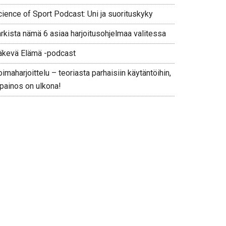
cience of Sport Podcast: Uni ja suorituskyky
arkista nämä 6 asiaa harjoitusohjelmaa valitessa
äkevä Elämä -podcast
imaharjoittelu – teoriasta parhaisiin käytäntöihin,
 painos on ulkona!