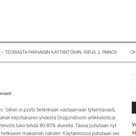
 TEORIASTA PARHAISIIN KÄYTÄNTÖIHIN -KIRJA, 2. PAINOS
OH
mment
ys. Siihen ei pysty tietenkään vastaamaan tyhjentävästi,
 tähän kirjoitukseen yhdestä Dragondoorin artikkelista ja
Vo
telusta tulisi tehdä 80-85% alueella. Tässä puhutaan nyt
si
en hetkiseen maksimiin nähden. Käytännössä puhutaan siis