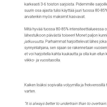
karkeasti 3-6 toiston sarjoista. Pidemmille sarjoill
suurin osa ajasta tulisi käyttää juuri tuossa 80-85%
arvatenkin myös maksimit kasvavat.
Mitä hyvää tuossa 80-85% intensiteettialueessa on
lähestulkoon päivästä toiseen! Monet paljon kunnio
jatkuvuutta.
Parhaimmat harjoittelevat lähes joka 
synnyinlahjana, sen sijaan se rakennetaan vuosien p
et voi harjoitella kahta kuukautta ja olla kuin el
viikko- ja vuositasolla.
Kaiken lisäksi sopivalla volyymilla ja frekvenssillä
varten.
”It is always better to undertrain than to overtrai