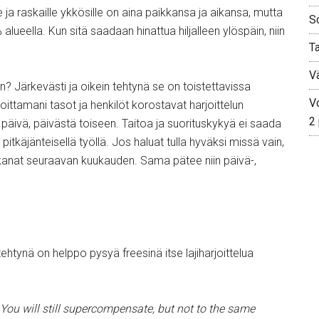
e ja raskaille ykkösille on aina paikkansa ja aikansa, mutta
S
 alueella. Kun sitä saadaan hinattua hiljalleen ylöspäin, niin
T
V
? Järkevästi ja oikein tehtynä se on toistettavissa
Vo
ittamani tasot ja henkilöt korostavat harjoittelun
2
päivä, päivästä toiseen. Taitoa ja suorituskykyä ei saada
itkäjänteisellä työllä. Jos haluat tulla hyväksi missä vain,
lun kanat seuraavan kuukauden. Sama pätee niin päivä-,
 tehtynä on helppo pysyä freesinä itse lajiharjoittelua
n.You will still supercompensate, but not to the same