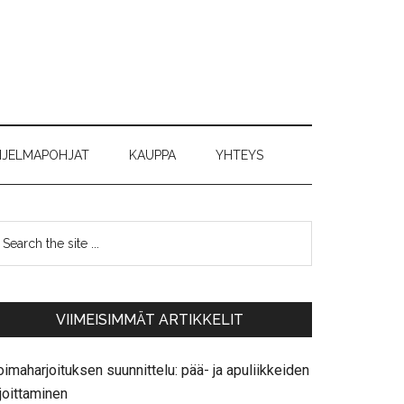
JELMAPOHJAT
KAUPPA
YHTEYS
VIIMEISIMMÄT ARTIKKELIT
imaharjoituksen suunnittelu: pää- ja apuliikkeiden
joittaminen