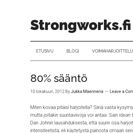
Strongworks.fi
ETUSIVU
BLOGI
VOIMAHARJOITTELU –
80% sääntö
10 lokakuun, 2012
By
Jukka Mäennenä
Leave a Co
Miten kovaa pitäisi harjoitella? Siinä vasta kysym
mutta joitakin suuntaviivoja voi antaa. Sain idean
Dan Johnin lausahduksesta, että suurin osa harjoit
intensiteetistä, eli käytetystä painosta omaan s