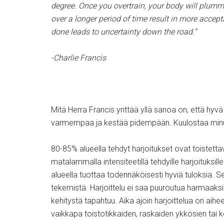
degree. Once you overtrain, your body will plumm
over a longer period of time result in more accep
done leads to uncertainty down the road.”
-Charlie Francis
Mitä Herra Francis yrittää yllä sanoa on, että hyv
varmempaa ja kestää pidempään. Kuulostaa minust
80-85% alueella tehdyt harjoitukset ovat toistett
matalammalla intensiteetillä tehdyille harjoituksi
alueella tuottaa todennäköisesti hyviä tuloksia. Se 
tekemistä. Harjoittelu ei saa puuroutua harmaaksi mas
kehitystä tapahtuu. Aika ajoin harjoittelua on aiheel
vaikkapa toistotikkaiden, raskaiden ykkösien tai