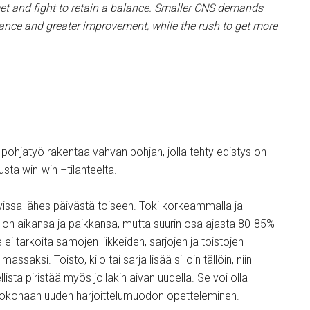
et and fight to retain a balance. Smaller CNS demands
tance and greater improvement, while the rush to get more
ä pohjatyö rakentaa vahvan pohjan, jolla tehty edistys on
a win-win –tilanteelta.
avissa lähes päivästä toiseen. Toki korkeammalla ja
lle on aikansa ja paikkansa, mutta suurin osa ajasta 80-85%
ei tarkoita samojen liikkeiden, sarjojen ja toistojen
saksi. Toisto, kilo tai sarja lisää silloin tällöin, niin
lista piristää myös jollakin aivan uudella. Se voi olla
 kokonaan uuden harjoittelumuodon opetteleminen.