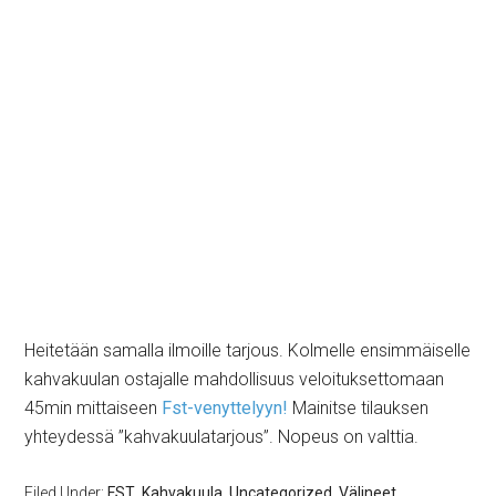
Heitetään samalla ilmoille tarjous. Kolmelle ensimmäiselle
kahvakuulan ostajalle mahdollisuus veloituksettomaan
45min mittaiseen
Fst-venyttelyyn!
Mainitse tilauksen
yhteydessä ”kahvakuulatarjous”. Nopeus on valttia.
Filed Under:
FST
,
Kahvakuula
,
Uncategorized
,
Välineet