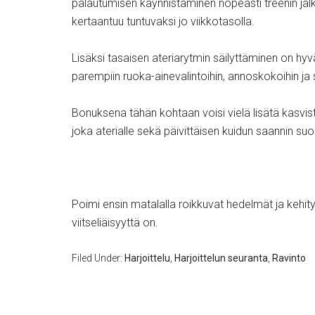
palautumisen käynnistäminen nopeasti treenin jäl
kertaantuu tuntuvaksi jo viikkotasolla.
Lisäksi tasaisen ateriarytmin säilyttäminen on hyv
parempiin ruoka-ainevalintoihin, annoskokoihin ja s
Bonuksena tähän kohtaan voisi vielä lisätä kasvis
joka aterialle sekä päivittäisen kuidun saannin su
Poimi ensin matalalla roikkuvat hedelmät ja kehityk
viitseliäisyyttä on.
Filed Under:
Harjoittelu
,
Harjoittelun seuranta
,
Ravinto