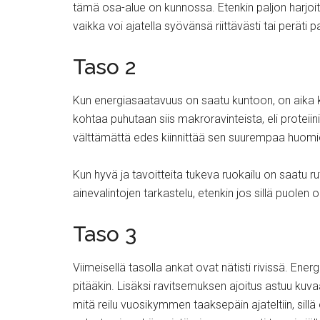
tämä osa-alue on kunnossa. Etenkin paljon harjoitt
vaikka voi ajatella syövänsä riittävästi tai perä
Taso 2
Kun energiasaatavuus on saatu kuntoon, on aika ki
kohtaa puhutaan siis makroravinteista, eli proteiinis
välttämättä edes kiinnittää sen suurempaa huomio
Kun hyvä ja tavoitteita tukeva ruokailu on saatu ru
ainevalintojen tarkastelu, etenkin jos sillä puolen
Taso 3
Viimeisellä tasolla ankat ovat nätisti rivissä. En
pitääkin. Lisäksi ravitsemuksen ajoitus astuu kuv
mitä reilu vuosikymmen taaksepäin ajateltiin, sillä o