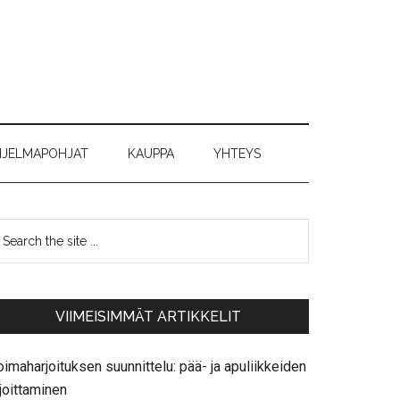
JELMAPOHJAT
KAUPPA
YHTEYS
VIIMEISIMMÄT ARTIKKELIT
imaharjoituksen suunnittelu: pää- ja apuliikkeiden
joittaminen