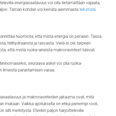
elevilla energiasaatavuus voi olla tietämättään vajaata,
ti paljon. Tämän kohdan voi kerrata aiemmasta
tekstistä
.
innittää huomiota, että mistä energia on peräisin. Tässä
ta, hiilihydraarista ja rasvasta. Vielä ei ole tarpeen
ta, että mistä ruoka-aineista makroravinteet tulevat.
tiininomaiseksi, seuraava askel voi olla ruoka-
 on ilmeistä parantamisen varaa.
ergiasaatavuus ja makroravinteiden jakauma ovat, mitä
aan mukaan. Vaikka ajoituksella on ehkä pienempi rooli,
n silti merkitystä. Etenkin paljon harjoittelevilla