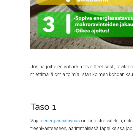
Jos harjoittelee vähänkin tavoitteellisesti, ravits
miettimällä omia toimia listan kolmen kohdan kau
Taso 1
Vajaa
energiasaatavuus
on aina stressitekijä, mi
treenivasteeseen, äärimmäisissä tapauksissa jopa