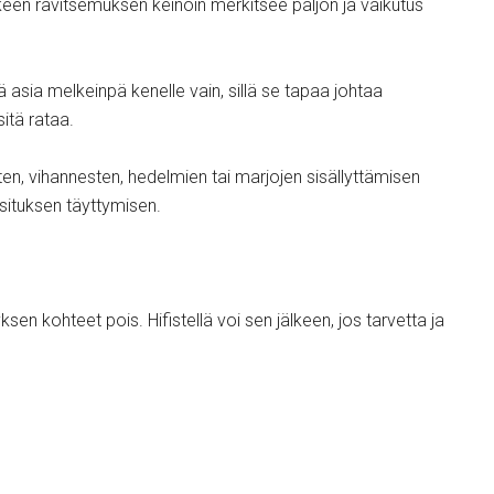
keen ravitsemuksen keinoin merkitsee paljon ja vaikutus
ä asia melkeinpä kenelle vain, sillä se tapaa johtaa
itä rataa.
ten, vihannesten, hedelmien tai marjojen sisällyttämisen
osituksen täyttymisen.
sen kohteet pois. Hifistellä voi sen jälkeen, jos tarvetta ja