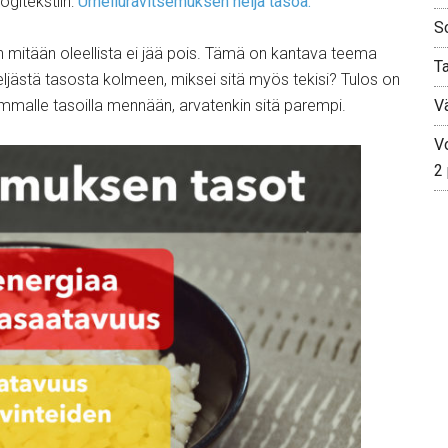
gitekstiin:
Urheiluravitsemuksen neljä tasoa.
S
un mitään oleellista ei jää pois. Tämä on kantava teema
T
neljästä tasosta kolmeen, miksei sitä myös tekisi? Tulos on
mmalle tasoilla mennään, arvatenkin sitä parempi.
V
Vo
2