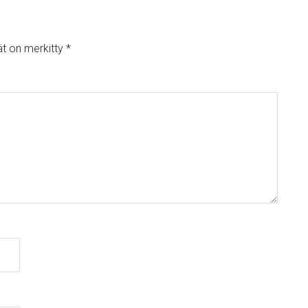
ät on merkitty
*