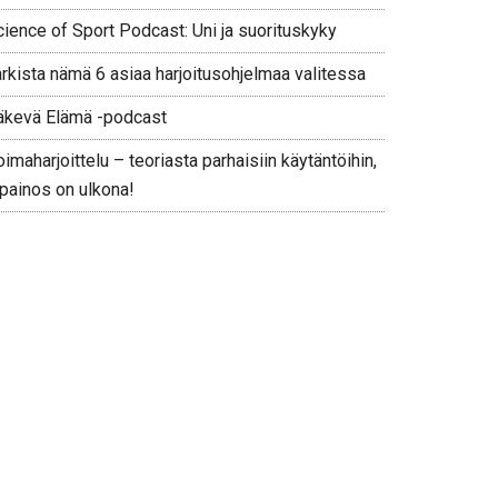
cience of Sport Podcast: Uni ja suorituskyky
arkista nämä 6 asiaa harjoitusohjelmaa valitessa
äkevä Elämä -podcast
imaharjoittelu – teoriasta parhaisiin käytäntöihin,
 painos on ulkona!