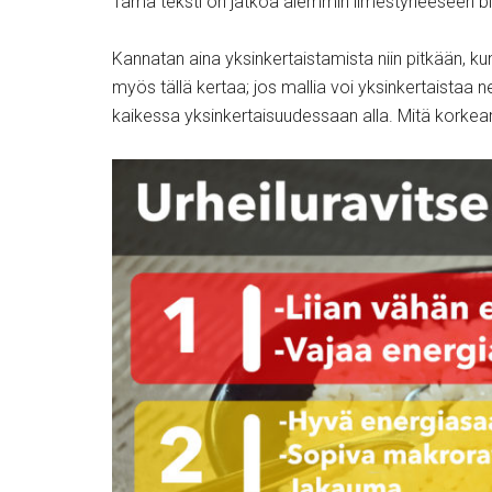
Tämä teksti on jatkoa aiemmin ilmestyneeseen blo
Kannatan aina yksinkertaistamista niin pitkään, k
myös tällä kertaa; jos mallia voi yksinkertaistaa 
kaikessa yksinkertaisuudessaan alla. Mitä korkea