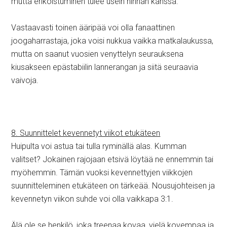
mutta erikoistuminen tulee usein hinnan kanssa.
Vastaavasti toinen ääripää voi olla fanaattinen
joogaharrastaja, joka voisi nukkua vaikka matkalaukussa,
mutta on saanut vuosien venyttelyn seurauksena
kiusakseen epästabiilin lannerangan ja siitä seuraavia
vaivoja.
8. Suunnittelet kevennetyt viikot etukäteen
Huipulta voi astua tai tulla ryminällä alas. Kumman
valitset? Jokainen rajojaan etsivä löytää ne ennemmin tai
myöhemmin. Tämän vuoksi kevennettyjen viikkojen
suunnitteleminen etukäteen on tärkeää. Nousujohteisen ja
kevennetyn viikon suhde voi olla vaikkapa 3:1.
Älä ole se henkilö, joka treenaa kovaa, vielä kovempaa ja