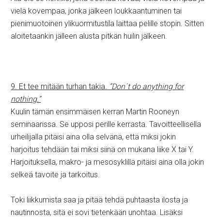
vielä kovempaa, jonka jälkeen loukkaantuminen tai
pienimuotoinen ylikuormitustila laittaa pelille stopin. Sitten
aloitetaankin jälleen alusta pitkän huilin jälkeen.
9. Et tee mitään turhan takia
. ”Don´t do anything for
nothing.”
Kuulin tämän ensimmäisen kerran Martin Rooneyn
seminaarissa. Se upposi perille kerrasta. Tavoitteellisella
urheilijalla pitäisi aina olla selvänä, että miksi jokin
harjoitus tehdään tai miksi siinä on mukana liike X tai Y.
Harjoituksella, makro- ja mesosyklillä pitäisi aina olla jokin
selkeä tavoite ja tarkoitus.
Toki liikkumista saa ja pitää tehdä puhtaasta ilosta ja
nautinnosta, sitä ei sovi tietenkään unohtaa. Lisäksi