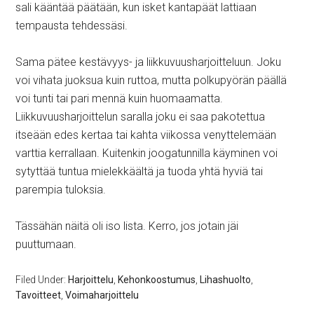
sali kääntää päätään, kun isket kantapäät lattiaan
tempausta tehdessäsi.
Sama pätee kestävyys- ja liikkuvuusharjoitteluun. Joku
voi vihata juoksua kuin ruttoa, mutta polkupyörän päällä
voi tunti tai pari mennä kuin huomaamatta.
Liikkuvuusharjoittelun saralla joku ei saa pakotettua
itseään edes kertaa tai kahta viikossa venyttelemään
varttia kerrallaan. Kuitenkin joogatunnilla käyminen voi
sytyttää tuntua mielekkäältä ja tuoda yhtä hyviä tai
parempia tuloksia.
Tässähän näitä oli iso lista. Kerro, jos jotain jäi
puuttumaan.
Filed Under:
Harjoittelu
,
Kehonkoostumus
,
Lihashuolto
,
Tavoitteet
,
Voimaharjoittelu