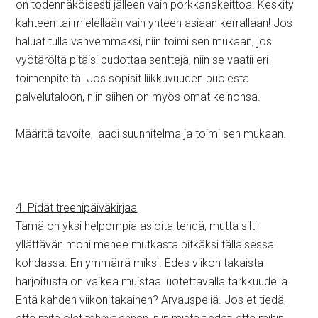
on todennäköisesti jälleen vain porkkanakeittoa. Keskity
kahteen tai mielellään vain yhteen asiaan kerrallaan! Jos
haluat tulla vahvemmaksi, niin toimi sen mukaan, jos
vyötäröltä pitäisi pudottaa senttejä, niin se vaatii eri
toimenpiteitä. Jos sopisit liikkuvuuden puolesta
palvelutaloon, niin siihen on myös omat keinonsa.
Määritä tavoite, laadi suunnitelma ja toimi sen mukaan.
4. Pidät treenipäiväkirjaa
Tämä on yksi helpompia asioita tehdä, mutta silti
yllättävän moni menee mutkasta pitkäksi tällaisessa
kohdassa. En ymmärrä miksi. Edes viikon takaista
harjoitusta on vaikea muistaa luotettavalla tarkkuudella.
Entä kahden viikon takainen? Arvauspeliä. Jos et tiedä,