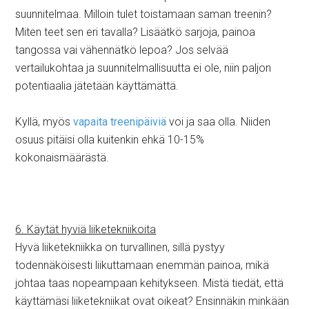
suunnitelmaa. Milloin tulet toistamaan saman treenin?
Miten teet sen eri tavalla? Lisäätkö sarjoja, painoa
tangossa vai vähennätkö lepoa? Jos selvää
vertailukohtaa ja suunnitelmallisuutta ei ole, niin paljon
potentiaalia jätetään käyttämättä.
Kyllä, myös
vapaita treenipäiviä
voi ja saa olla. Niiden
osuus pitäisi olla kuitenkin ehkä 10-15%
kokonaismäärästä.
6. Käytät hyviä liiketekniikoita
Hyvä liiketekniikka on turvallinen, sillä pystyy
todennäköisesti liikuttamaan enemmän painoa, mikä
johtaa taas nopeampaan kehitykseen. Mistä tiedät, että
käyttämäsi liiketekniikat ovat oikeat? Ensinnäkin minkään