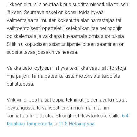
liikkeen ei tulisi aiheuttaa kipua suorittamishetkellä tai sen
jälkeen! Seuraava askel on konsultoida hyvää
valmentajaa tai muuten kokenutta alan harrastajaa tai
vaihtoehtoisesti opettelet liiketekniikan itse perinpohjin
opiskelemalla ja vaikkapa kuvaamalla omia suorituksia.
Siltikin ulkopuolisen asiantuntijamielipiteen saaminen on
suositeltavaa jossakin vaiheessa.
Vaikka tieto löytyisi, niin hyvä tekniikka vaatii silti toistoja
– ja paljon. Tämä pätee kaikista motorisista taidoista
puhuttaessa.
Vink vink.. Jos haluat oppia tekniikat, joiden avulla nostat
levytangossa turvallisesti enemmän malmia, niin
kannattaa ilmoittautua StrongFirst -levytankokurssille.
6.4
tapahtuu Tampereella
ja
11.5 Helsingissä.