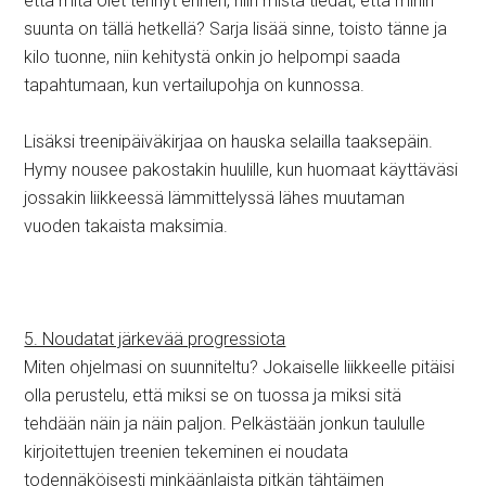
että mitä olet tehnyt ennen, niin mistä tiedät, että mihin
suunta on tällä hetkellä? Sarja lisää sinne, toisto tänne ja
kilo tuonne, niin kehitystä onkin jo helpompi saada
tapahtumaan, kun vertailupohja on kunnossa.
Lisäksi treenipäiväkirjaa on hauska selailla taaksepäin.
Hymy nousee pakostakin huulille, kun huomaat käyttäväsi
jossakin liikkeessä lämmittelyssä lähes muutaman
vuoden takaista maksimia.
5. Noudatat järkevää progressiota
Miten ohjelmasi on suunniteltu? Jokaiselle liikkeelle pitäisi
olla perustelu, että miksi se on tuossa ja miksi sitä
tehdään näin ja näin paljon. Pelkästään jonkun taululle
kirjoitettujen treenien tekeminen ei noudata
todennäköisesti minkäänlaista pitkän tähtäimen