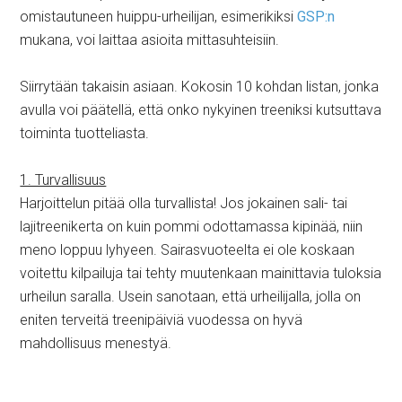
omistautuneen huippu-urheilijan, esimerikiksi
GSP:n
mukana, voi laittaa asioita mittasuhteisiin.
Siirrytään takaisin asiaan. Kokosin 10 kohdan listan, jonka
avulla voi päätellä, että onko nykyinen treeniksi kutsuttava
toiminta tuotteliasta.
1. Turvallisuus
Harjoittelun pitää olla turvallista! Jos jokainen sali- tai
lajitreenikerta on kuin pommi odottamassa kipinää, niin
meno loppuu lyhyeen. Sairasvuoteelta ei ole koskaan
voitettu kilpailuja tai tehty muutenkaan mainittavia tuloksia
urheilun saralla. Usein sanotaan, että urheilijalla, jolla on
eniten terveitä treenipäiviä vuodessa on hyvä
mahdollisuus menestyä.