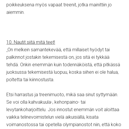
poikkeuksena myös vapaat treenit, jotka mainittiin jo
aiemmin.
10. Nautit siitä mitä teet!
On melkein samantekevää, että millaiset hyödyt tai
palkinnot jostakin tekemisestä on, jos sitä ei tykkää
tehdä. Onkin enemmän kuin todennäköistä, että pitkässä
juoksussa tekemisestä luopuu, koska siihen ei ole halua,
poltetta tai kiinnostusta.
Etsi harrastus ja treenimuoto, mikä saa sinut syttymään.
Se voi olla kahvakuula-, kehonpaino- tai
levytankoharjoittelu. Jos innostut enemmän voit aloittaa
vaikka telinevoimistelun vielä aikuisiällä, kisata
voimanostossa tai opetella olympianostot niin, että koko