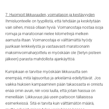
7. Huomioit liikkuvuuden, voimatason ja kestävyyden
Ihmisluonteelle on tyypillistä, että tehdään ja keskitytään
vain siihen, missä ollaan hyviä. Voimanostaja nostaa isoja
romuja ja maratoonari nielee kilometrejä melkein
aamusta iltaan. Voimanostaja ei välttämättä hyödy
juurikaan lenkkeilystä ja vastaavasti maratoonarin
maksimivoimaharjoittelu ei myöskään ole (tietyn pisteen
jälkeen) parasta mahdollista ajankäyttöä.
Kumpikaan ei tarvitse myöskään liikkuvuutta sen
enempää, mitä lajisuoritus ja arkielämä edellyttävät. Jos
vaikka hiuksien kampaaminen pään takaosasta ei onnistu
enää omin avuin, niin voisi luulla, että jotain hassua on
meneillään. Liikkuvuus jää usein paitsioon tällaisissa
esimerkeissä. Sitä ei tarvita kuin välttämätön määrä,