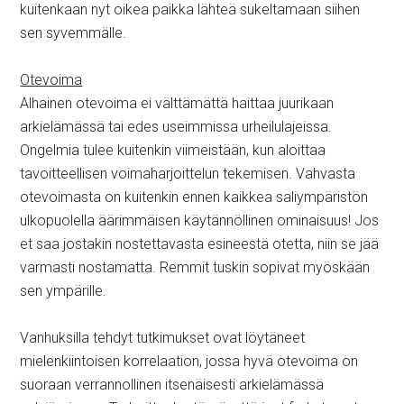
kuitenkaan nyt oikea paikka lähteä sukeltamaan siihen
sen syvemmälle.
Otevoima
Alhainen otevoima ei välttämättä haittaa juurikaan
arkielämässä tai edes useimmissa urheilulajeissa.
Ongelmia tulee kuitenkin viimeistään, kun aloittaa
tavoitteellisen voimaharjoittelun tekemisen. Vahvasta
otevoimasta on kuitenkin ennen kaikkea saliympäristön
ulkopuolella äärimmäisen käytännöllinen ominaisuus! Jos
et saa jostakin nostettavasta esineestä otetta, niin se jää
varmasti nostamatta. Remmit tuskin sopivat myöskään
sen ympärille.
Vanhuksilla tehdyt tutkimukset ovat löytäneet
mielenkiintoisen korrelaation, jossa hyvä otevoima on
suoraan verrannollinen itsenäisesti arkielämässä