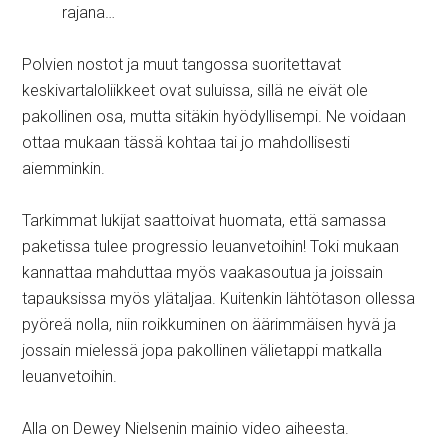
rajana…
Polvien nostot ja muut tangossa suoritettavat
keskivartaloliikkeet ovat suluissa, sillä ne eivät ole
pakollinen osa, mutta sitäkin hyödyllisempi. Ne voidaan
ottaa mukaan tässä kohtaa tai jo mahdollisesti
aiemminkin.
Tarkimmat lukijat saattoivat huomata, että samassa
paketissa tulee progressio leuanvetoihin! Toki mukaan
kannattaa mahduttaa myös vaakasoutua ja joissain
tapauksissa myös ylätaljaa. Kuitenkin lähtötason ollessa
pyöreä nolla, niin roikkuminen on äärimmäisen hyvä ja
jossain mielessä jopa pakollinen välietappi matkalla
leuanvetoihin.
Alla on Dewey Nielsenin mainio video aiheesta.