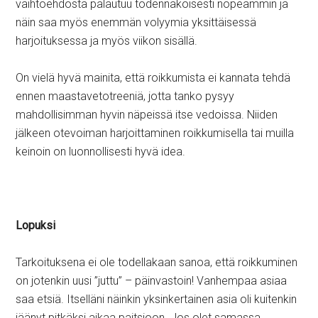
vaihtoehdosta palautuu todennäköisesti nopeammin ja
näin saa myös enemmän volyymia yksittäisessä
harjoituksessa ja myös viikon sisällä.
On vielä hyvä mainita, että roikkumista ei kannata tehdä
ennen maastavetotreeniä, jotta tanko pysyy
mahdollisimman hyvin näpeissä itse vedoissa. Niiden
jälkeen otevoiman harjoittaminen roikkumisella tai muilla
keinoin on luonnollisesti hyvä idea.
Lopuksi
Tarkoituksena ei ole todellakaan sanoa, että roikkuminen
on jotenkin uusi ”juttu” – päinvastoin! Vanhempaa asiaa
saa etsiä. Itselläni näinkin yksinkertainen asia oli kuitenkin
jäänyt pitkäksi aikaa paitsioon. Jos olet samassa