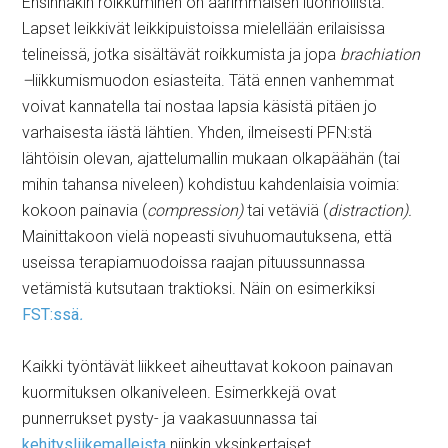
Ensinnäkin roikkuminen on äärimmäisen luonnollista.
Lapset leikkivät leikkipuistoissa mielellään erilaisissa
telineissä, jotka sisältävät roikkumista ja jopa
brachiation
–
liikkumismuodon esiasteita. Tätä ennen vanhemmat
voivat kannatella tai nostaa lapsia käsistä pitäen jo
varhaisesta iästä lähtien. Yhden, ilmeisesti PFN:stä
lähtöisin olevan, ajattelumallin mukaan olkapäähän (tai
mihin tahansa niveleen) kohdistuu kahdenlaisia voimia:
kokoon painavia (
compression)
tai vetäviä (
distraction).
Mainittakoon vielä nopeasti sivuhuomautuksena, että
useissa terapiamuodoissa raajan pituussunnassa
vetämistä kutsutaan traktioksi. Näin on esimerkiksi
FST:ssä
.
Kaikki työntävät liikkeet aiheuttavat kokoon painavan
kuormituksen olkaniveleen. Esimerkkejä ovat
punnerrukset pysty- ja vaakasuunnassa tai
kehitysliikemalleista
niinkin yksinkertaiset