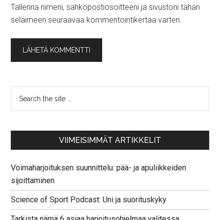
Tallenna nimeni, sähköpostiosoitteeni ja sivustoni tähän
selaimeen seuraavaa kommentointikertaa varten.
VIIMEISIMMÄT ARTIKKELIT
Voimaharjoituksen suunnittelu: pää- ja apuliikkeiden
sijoittaminen
Science of Sport Podcast: Uni ja suorituskyky
Tarkista nämä 6 asiaa harjoitusohjelmaa valitessa