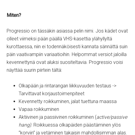
Miten?
Progressio on tässäkin asiassa pelin nimi. Jos kädet ovat
olleet viimeksi pään päällä VHS-kasettia ylähyllyltä
kurottaessa, niin ei todennäköisesti kannata sännättä suin
päin vaativampiin variaatioihin. Helpommat versiot jaloilla
kevennettynä ovat aluksi suositeltavia. Progressio voisi
näyttää suurin piirtein tältä:
Olkapään ja rintarangan liikkuvuuden testaus ->
Tarvittavat korjaustoimenpiteet
Kevennetty roikkuminen, jalat tuettuna maassa
Vapaa roikkuminen
Aktiivinen ja passiivinen roikkuminen (
active/passive
hang)
. Roikkuessa olkapäiden päästäminen ylös
”korviin” ja vetäminen takaisin mahdollisimman alas.