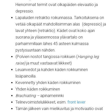
Hienommat termit ovat olkapäiden elevaatio ja
depressio.
Lapaluiden retraktio roikunnassa. Tarkoituksena on
vetää olkapäät mahdollisimman alas (depressio) ja
lavat yhteen (retraktio). Kädet ovat koko ajan
suorana ja yläasennossa ylävartalo on
parhaimmillaan lähes 45 asteen kulmassa
pystysuuntaan nähden.
(Polvien nostot tangossa roikkuen (
Hanging leg
raise)
ja muut vastaavat liikkeet)
Leuanvedot ja kahden käden roikkuminen
lisäpainoilla.
Kevennetty yhden käden roikkuminen
Yhden käden roikkuminen
Brachiating –
apinameininki
Telinevoimisteluliikkeet, esim.
front lever
Tämän jälkeen vain mielikuvitus ja motivaatio ovat