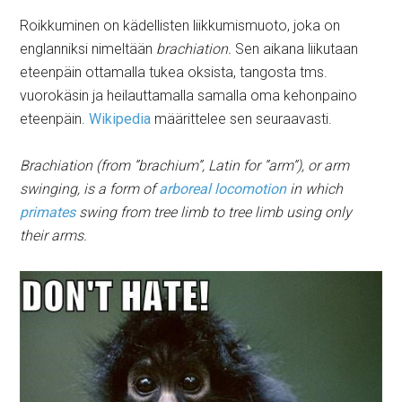
Roikkuminen on kädellisten liikkumismuoto, joka on
englanniksi nimeltään
brachiation.
Sen aikana liikutaan
eteenpäin ottamalla tukea oksista, tangosta tms.
vuorokäsin ja heilauttamalla samalla oma kehonpaino
eteenpäin.
Wikipedia
määrittelee sen seuraavasti.
Brachiation
(from ”brachium”, Latin for ”arm”), or arm
swinging, is a form of
arboreal locomotion
in which
primates
swing from tree limb to tree limb using only
their arms.