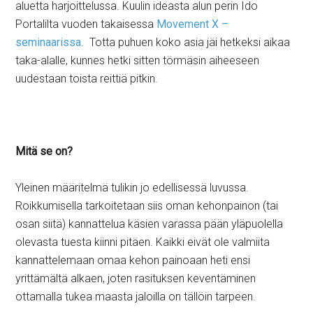
aluetta harjoittelussa. Kuulin ideasta alun perin Ido
Portalilta vuoden takaisessa
Movement X –
seminaarissa
. Totta puhuen koko asia jäi hetkeksi aikaa
taka-alalle, kunnes hetki sitten törmäsin aiheeseen
uudestaan toista reittiä pitkin.
Mitä se on?
Yleinen määritelmä tulikin jo edellisessä luvussa.
Roikkumisella tarkoitetaan siis oman kehonpainon (tai
osan siitä) kannattelua käsien varassa pään yläpuolella
olevasta tuesta kiinni pitäen. Kaikki eivät ole valmiita
kannattelemaan omaa kehon painoaan heti ensi
yrittämältä alkaen, joten rasituksen keventäminen
ottamalla tukea maasta jaloilla on tällöin tarpeen.