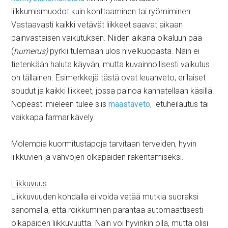
liikkumismuodot kuin konttaaminen tai ryömiminen.
Vastaavasti kaikki vetävät liikkeet saavat aikaan
päinvastaisen vaikutuksen. Niiden aikana olkaluun pää
(
humerus)
pyrkii tulemaan ulos nivelkuopasta. Näin ei
tietenkään haluta käyvän, mutta kuvainnollisesti vaikutus
on tällainen. Esimerkkejä tästä ovat leuanveto, erilaiset
soudut ja kaikki liikkeet, jossa painoa kannatellaan käsillä.
Nopeasti mieleen tulee siis
maastaveto
, etuheilautus tai
vaikkapa farmarikävely.
Molempia kuormitustapoja tarvitaan terveiden, hyvin
liikkuvien ja vahvojen olkapäiden rakentamiseksi.
Liikkuvuus
Liikkuvuuden kohdalla ei voida vetää mutkia suoraksi
sanomalla, että roikkuminen parantaa automaattisesti
olkapäiden liikkuvuutta. Näin voi hyvinkin olla, mutta olisi