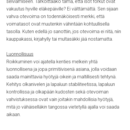
selviämiseen. Tarkoittaako tämä, että isot forkut ovat
vakuutus hyville eläkepäiville? Ei välttämättä. Sen sijaan
vahva otevoima on todennäköisesti merkki, että
voimatasot ovat muutenkin vähintään kohtuullisella
tasolla. Kuten edellä jo sanottiin, jos otevoima ei riitä, niin
kauppakassi, kirjahylly tai multasäkki jää nostamatta.
Luonnollisuus
Roikkuminen voi ajatella kenties melkein yhtä
luonnollisena ja jopa primitiivisenä asiana, jolla voidaan
saada mainittavia hyötyjä oikein ja maltillisesti tehtynä.
Kehitys olkanivelen ja lapaluun stabiliteetissa, lapaluun
kontrollissa ja olkapään kudosten sekä otevoiman
vahvistuksessa ovat vain joitakin mahdollisia hyötyjä,
mitä jo vähäiselläkin tangossa vietetyllä ajalla voi saada
aikaan.