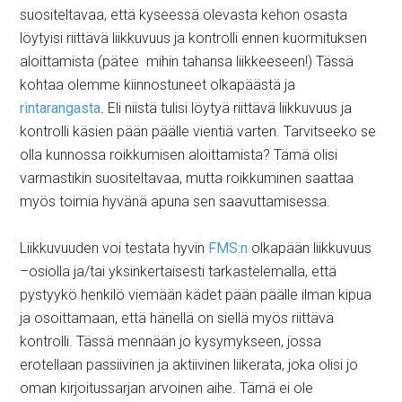
suositeltavaa, että kyseessä olevasta kehon osasta
löytyisi riittävä liikkuvuus ja kontrolli ennen kuormituksen
aloittamista (pätee mihin tahansa liikkeeseen!) Tässä
kohtaa olemme kiinnostuneet olkapäästä ja
rintarangasta
. Eli niistä tulisi löytyä riittävä liikkuvuus ja
kontrolli käsien pään päälle vientiä varten. Tarvitseeko se
olla kunnossa roikkumisen aloittamista? Tämä olisi
varmastikin suositeltavaa, mutta roikkuminen saattaa
myös toimia hyvänä apuna sen saavuttamisessa.
Liikkuvuuden voi testata hyvin
FMS:n
olkapään liikkuvuus
–osiolla ja/tai yksinkertaisesti tarkastelemalla, että
pystyykö henkilö viemään kädet pään päälle ilman kipua
ja osoittamaan, että hänellä on siellä myös riittävä
kontrolli. Tässä mennään jo kysymykseen, jossa
erotellaan passiivinen ja aktiivinen liikerata, joka olisi jo
oman kirjoitussarjan arvoinen aihe. Tämä ei ole