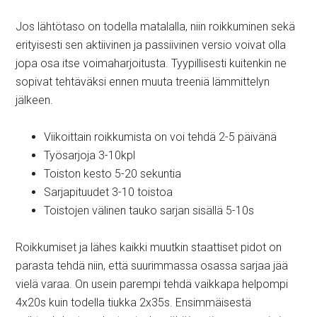
Jos lähtötaso on todella matalalla, niin roikkuminen sekä
erityisesti sen aktiivinen ja passiivinen versio voivat olla
jopa osa itse voimaharjoitusta. Tyypillisesti kuitenkin ne
sopivat tehtäväksi ennen muuta treeniä lämmittelyn
jälkeen.
Viikoittain roikkumista on voi tehdä 2-5 päivänä
Työsarjoja 3-10kpl
Toiston kesto 5-20 sekuntia
Sarjapituudet 3-10 toistoa
Toistojen välinen tauko sarjan sisällä 5-10s
Roikkumiset ja lähes kaikki muutkin staattiset pidot on
parasta tehdä niin, että suurimmassa osassa sarjaa jää
vielä varaa. On usein parempi tehdä vaikkapa helpompi
4x20s kuin todella tiukka 2x35s. Ensimmäisestä