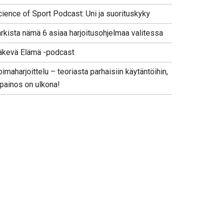
cience of Sport Podcast: Uni ja suorituskyky
arkista nämä 6 asiaa harjoitusohjelmaa valitessa
äkevä Elämä -podcast
imaharjoittelu – teoriasta parhaisiin käytäntöihin,
 painos on ulkona!