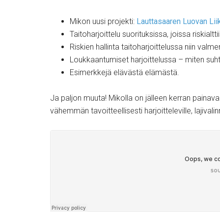
Mikon uusi projekti:
Lauttasaaren Luovan Lii
Taitoharjoittelu suorituksissa, joissa riskialtt
Riskien hallinta taitoharjoittelussa niin valm
Loukkaantumiset harjoittelussa – miten suh
Esimerkkejä elävästä elämästä.
Ja paljon muuta! Mikolla on jälleen kerran painav
vähemmän tavoitteellisesti harjoitteleville, lajivali