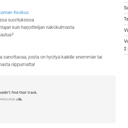
S
kunnan Keskus.
T
iissa suorituksissa.
entajan kuin harjoittelijan näkökulmasta.
V
tautua?
Vo
2
aa sanottavaa, joista on hyötyä kaikille enemmän tai
nnasta riippumatta!