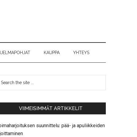
JELMAPOHJAT
KAUPPA
YHTEYS
VIIMEISIMMÄT ARTIKKELIT
imaharjoituksen suunnittelu: pää- ja apuliikkeiden
joittaminen