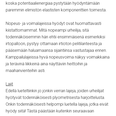
koska potentiaalienergiaa pystytään hyödyntämään
paremmin elimistön elastisten komponenttien toimesta.
Nopeus- ja voimalajeissa hyödyt ovat huomattavasti
kiistattomammat. Mitä nopeampi urheilija, sitä
todennäköisemmin hän ehtii ensimmäisenä esimerkiksi
irtopalloon, pystyy ottamaan irtioton pelitilanteesta ja
pääsemään haluamaansa sijaintiinsa vastustajaa ennen.
Kamppailulajeissa hyvä nopeusvoima näkyy voimakkaina
ja terävinä liikkeinä aina näyttäviin heittoihin ja
maahanvienteihin asti.
Lajit
Edellä lueteltiinkin jo jonkin verran lajeja, joiden urheilijat
hyötyvät todennäköisesti plyometrisesta harjoittelusta.
Onkin todennäköisesti helpompi luetella lajeja, jotka eivät
hyödy siitä! Tästä päästään kuitenkin seuraavaan