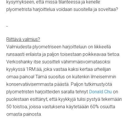
kysymykseen, että missä tilanteessa ja kenelle
plyometrista harjoittelua voidaan suositella ja soveltaa?
Riittävä valmius?
Valmiudesta plyometriseen harjoitteluun on liikkeellä
runsaasti erilaista ja paljon toisestaan poikkeavaa tietoa.
Verkoshanky itse suositteli vähimmäisvoimatasoksi
kyykyssä 1RM:ää, joka vastaa kaksi kertaa urheilijan
omaa painoa! Tämä suositus on kuitenkin ilmeisemmin
konservatiivisemmasta päästä. Paljon tutkimustyötä
plyometristen harjoitteiden saralla tehnyt
Donald Chu
on
puolestaan esittänyt, että kyykkyjä tulisi pystyä tekemään
50 toistoa, joissa vastuksena käytetäään 60% osuutta
omasta painosta.