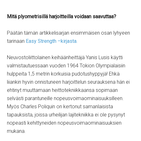
Mitä plyometrisillä harjoitteilla voidaan saavuttaa?
Päätän tämän artikkelisarjan ensimmäisen osan lyhyeen
tarinaan
Easy Strength –kirjasta.
Neuvostoliittolainen keihäänheittäjä Yanis Lusis käytti
valmistautuessaan vuoden 1964 Tokion Olympialaisiin
hulppeita 1,5 metrin korkuisia pudotushyppyjä! Ehkä
liiankin hyvin onnistuneen harjoittelun seurauksena hän ei
ehtinyt muuttamaan heittotekniikkaansa sopimaan
selvästi parantuneille nopeusvoimaominaisuuksilleen.
Myös Charles Poliquin on kertonut samanlaisista
tapauksista, joissa urheilijan lajitekniikka ei ole pysynyt
nopeasti kehittyneiden nopeusvoimaominaisuuksien
mukana.