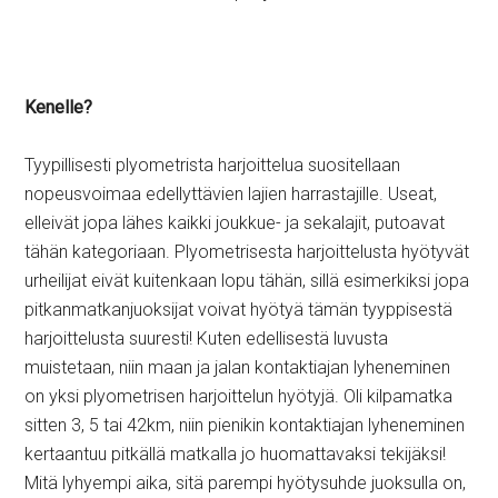
Kenelle?
Tyypillisesti plyometrista harjoittelua suositellaan
nopeusvoimaa edellyttävien lajien harrastajille. Useat,
elleivät jopa lähes kaikki joukkue- ja sekalajit, putoavat
tähän kategoriaan. Plyometrisesta harjoittelusta hyötyvät
urheilijat eivät kuitenkaan lopu tähän, sillä esimerkiksi jopa
pitkanmatkanjuoksijat voivat hyötyä tämän tyyppisestä
harjoittelusta suuresti! Kuten edellisestä luvusta
muistetaan, niin maan ja jalan kontaktiajan lyheneminen
on yksi plyometrisen harjoittelun hyötyjä. Oli kilpamatka
sitten 3, 5 tai 42km, niin pienikin kontaktiajan lyheneminen
kertaantuu pitkällä matkalla jo huomattavaksi tekijäksi!
Mitä lyhyempi aika, sitä parempi hyötysuhde juoksulla on,