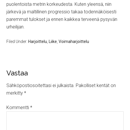
puolentoista metrin korkeudesta. Kuten yleensä, niin
järkevä ja maltillinen progressio takaa todennäköisesti
paremmat tulokset ja ennen kaikkea terveenä pysyvän
urheilijan.
Filed Under:
Harjoittelu
,
Liike
,
Voimaharjoittelu
Vastaa
Sähköpostiosoitettasi ei julkaista.
Pakolliset kentät on
merkitty
*
Kommentti
*