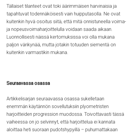
Tällaiset tilanteet ovat toki äärimmäisen harvinaisia ja
tapahtuvat todennäköisesti vain huipputasolla. Ne ovat
kuitenkin hyvä osoitus siitä, että mitä onnistuneella voima-
ja nopeusvoimaharjoittelulla voidaan saada aikaan.
Luonnollisesti näissä kertomuksissa voi olla mukana
paljon värikynää, mutta jotakin totuuden siementä on
kuitenkin varmastikin mukana.
Seuraavassa osassa
Artikkelisarjan seuraavassa osassa sukelletaan
enemmän käytännön sovellutuksiin plyometristen
harjoitteiden progression muodossa. Toivottavasti tässä
vaiheessa on jo selvinnyt, että harjoittelua ei kannata
aloittaa heti suoraan pudotshypyillä – puhumattakaan