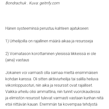
Bondrachuk . Kuva: geitnfy.com
Hänen systeeminsä perustuu kahteen ajatukseen:
1) Urheilijoilla on rajallinen määrä aikaa ja resursseja
2) Voimatason korottaminen yleisissä liikkeissä ei ole
(aina) vastaus
Jokainen voi varmasti olla samaa mieltä ensimmäisen
kohdan kanssa. Oli sitten aktiiviurheilija tai salilla heiluva
viikonloppusoturi, niin aika ja resurssit ovat rajalliset.
Vaikka urheilu olisi ammattina, niin tunnit vuorokaudessa
ja elimistön resurssit tulevat varmasti vastaan kunhan niitä
etsii riittävän kauan. Enemmän tai kovempaa tehdystä