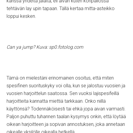
kanssa yhdeltä jalalta, eli aivan kuten koripallossa
tehtävän lay upin tapaan. Tällä kertaa mitta-asteikko
loppui kesken.
Can ya jump? Kuva: sp0.fotolog.com
Tämä on mielestäni erinomainen osoitus, että miten
spesifinen suorituskyky voi olla, kun se jalostuu vuosien ja
vuosien harjoittelun saatossa. Sen vuoksi lajispesifeillä
harjoitteita kannatta miettiä tarkkaan. Onko niillä
käyttönsä? Todennäköisesti tai ehkä jopa aivan varmasti.
Paljon puhuttu tuhannen taalan kysymys onkin, että löytää
oikean harjoitteen ja sopivan annostuksen, joka annetaan
oikealle yksilölle oikealla hetkellä.