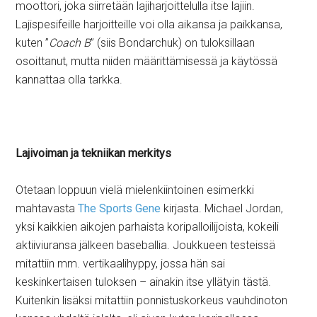
moottori, joka siirretään lajiharjoittelulla itse lajiin.
Lajispesifeille harjoitteille voi olla aikansa ja paikkansa,
kuten ”
Coach B
” (siis Bondarchuk) on tuloksillaan
osoittanut, mutta niiden määrittämisessä ja käytössä
kannattaa olla tarkka.
Lajivoiman ja tekniikan merkitys
Otetaan loppuun vielä mielenkiintoinen esimerkki
mahtavasta
The Sports Gene
kirjasta. Michael Jordan,
yksi kaikkien aikojen parhaista koripalloilijoista, kokeili
aktiiviuransa jälkeen baseballia. Joukkueen testeissä
mitattiin mm. vertikaalihyppy, jossa hän sai
keskinkertaisen tuloksen – ainakin itse yllätyin tästä.
Kuitenkin lisäksi mitattiin ponnistuskorkeus vauhdinoton