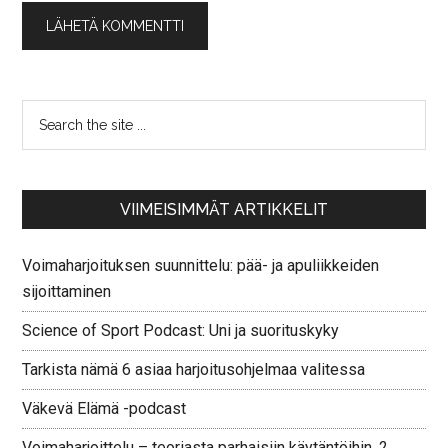
VIIMEISIMMÄT ARTIKKELIT
Voimaharjoituksen suunnittelu: pää- ja apuliikkeiden
sijoittaminen
Science of Sport Podcast: Uni ja suorituskyky
Tarkista nämä 6 asiaa harjoitusohjelmaa valitessa
Väkevä Elämä -podcast
Voimaharjoittelu – teoriasta parhaisiin käytäntöihin, 2