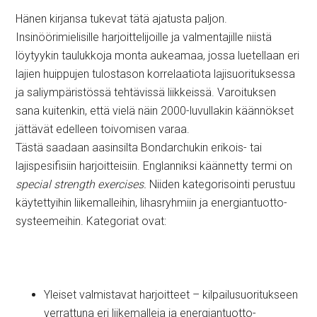
Hänen kirjansa tukevat tätä ajatusta paljon.
Insinöörimielisille harjoittelijoille ja valmentajille niistä
löytyykin taulukkoja monta aukeamaa, jossa luetellaan eri
lajien huippujen tulostason korrelaatiota lajisuorituksessa
ja saliympäristössä tehtävissä liikkeissä. Varoituksen
sana kuitenkin, että vielä näin 2000-luvullakin käännökset
jättävät edelleen toivomisen varaa.
Tästä saadaan aasinsilta Bondarchukin erikois- tai
lajispesifisiin harjoitteisiin. Englanniksi käännetty termi on
special strength exercises.
Niiden kategorisointi perustuu
käytettyihin liikemalleihin, lihasryhmiin ja energiantuotto-
systeemeihin. Kategoriat ovat:
Yleiset valmistavat harjoitteet – kilpailusuoritukseen
verrattuna eri liikemalleja ja energiantuotto-