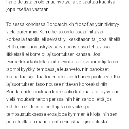
harjoittelusta ei ole enää hyötyä ja se saattaa kääntyä
jopa itseään vastaan.
Toisessa kohdassa Bondarchukin filosofian ydin tiivistyy
vielä paremmin. Kun urheilija on lajissaan riittävän
korkealla tasolla, eli selvästi yli keskitason tai jopa lähellä
eliittiä, niin suorituskyky saliympäristössä tehtävissä
liikkeissä ei korreloi lajisuorituksen kanssa. Jos
esimerkiksi kahdella aloittelevalla tai noviisiurheilijalla on
isompi kyykky, tempaus ja leuanveto, niin panokset
kannattaa sijoittaa todennäköisesti hänen puolelleen. Kun
lajisuorituksen taso nousee riittävän korkeaksi, niin
Bondarchukin mukaan korrelaatio katoaa. Jos pysytään
vielä moukarinheiton parissa, niin hän sanoo, että jos
kahdella eliittitason heittäjällä on vaikkapa
tempaustuloksessa eroa jopa kymmeniä kiloja, niin sen
perusteella on mahdotonta ennustaa lajisuoritusta.