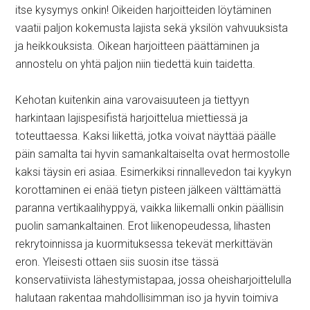
itse kysymys onkin! Oikeiden harjoitteiden löytäminen
vaatii paljon kokemusta lajista sekä yksilön vahvuuksista
ja heikkouksista. Oikean harjoitteen päättäminen ja
annostelu on yhtä paljon niin tiedettä kuin taidetta.
Kehotan kuitenkin aina varovaisuuteen ja tiettyyn
harkintaan lajispesifistä harjoittelua miettiessä ja
toteuttaessa. Kaksi liikettä, jotka voivat näyttää päälle
päin samalta tai hyvin samankaltaiselta ovat hermostolle
kaksi täysin eri asiaa. Esimerkiksi rinnallevedon tai kyykyn
korottaminen ei enää tietyn pisteen jälkeen välttämättä
paranna vertikaalihyppyä, vaikka liikemalli onkin päällisin
puolin samankaltainen. Erot liikenopeudessa, lihasten
rekrytoinnissa ja kuormituksessa tekevät merkittävän
eron. Yleisesti ottaen siis suosin itse tässä
konservatiivista lähestymistapaa, jossa oheisharjoittelulla
halutaan rakentaa mahdollisimman iso ja hyvin toimiva