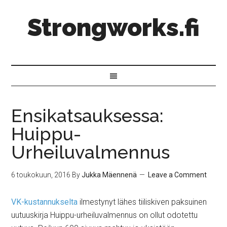
Strongworks.fi
Ensikatsauksessa:
Huippu-
Urheiluvalmennus
6 toukokuun, 2016
By
Jukka Mäennenä
Leave a Comment
VK-kustannukselta
ilmestynyt lähes tiiliskiven paksuinen
uutuuskirja Huippu-urheiluvalmennus on ollut odotettu