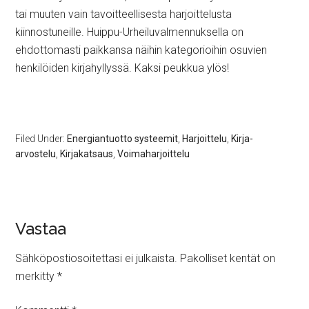
tai muuten vain tavoitteellisesta harjoittelusta
kiinnostuneille. Huippu-Urheiluvalmennuksella on
ehdottomasti paikkansa näihin kategorioihin osuvien
henkilöiden kirjahyllyssä. Kaksi peukkua ylös!
Filed Under:
Energiantuotto systeemit
,
Harjoittelu
,
Kirja-
arvostelu
,
Kirjakatsaus
,
Voimaharjoittelu
Vastaa
Sähköpostiosoitettasi ei julkaista.
Pakolliset kentät on
merkitty
*