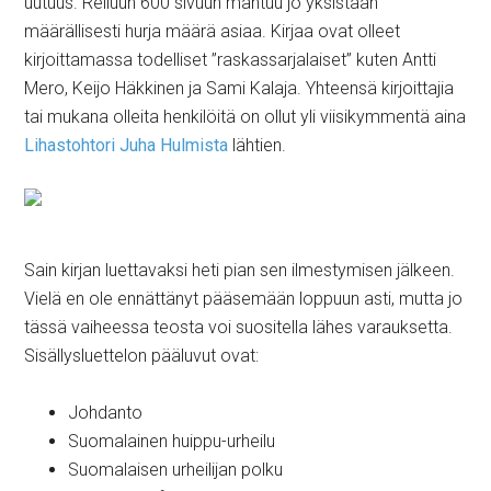
uutuus. Reiluun 600 sivuun mahtuu jo yksistään
määrällisesti hurja määrä asiaa. Kirjaa ovat olleet
kirjoittamassa todelliset ”raskassarjalaiset” kuten Antti
Mero, Keijo Häkkinen ja Sami Kalaja. Yhteensä kirjoittajia
tai mukana olleita henkilöitä on ollut yli viisikymmentä aina
Lihastohtori Juha Hulmista
lähtien.
Sain kirjan luettavaksi heti pian sen ilmestymisen jälkeen.
Vielä en ole ennättänyt pääsemään loppuun asti, mutta jo
tässä vaiheessa teosta voi suositella lähes varauksetta.
Sisällysluettelon pääluvut ovat:
Johdanto
Suomalainen huippu-urheilu
Suomalaisen urheilijan polku