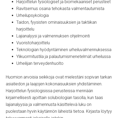
Harjoittelun fysiologiset ja biomekaaniset perusteet
Ravitsemus osana tehokasta valmentautumista
Urheilupsykologia
Taidon, fyysisten ominaisuuksien ja taktiikan
harjoittelu
Lajianalyysi ja valmennuksen ohjelmointi
Vuoristoharjoittelu
Teknologian hyödyntäminen urheiluvalmennuksessa
Ylikuormitustila ja palautumismenetelmät urheilussa
Urheilijan terveydenhuolto
Huomion arvoisia seikkoja ovat mielestäni sopivan tarkan
asiatiedon ja laajojen kokonaisuuksien yhdistäminen.
Harjoittelun fysiologisissa perusteissa mennään
kirjaimellisesti ajoittain solubiologian tasolla, kun taas
lajianalyysia ja valmennusta käsittelevä luku on
puolestaan hyvin käytännön läheistä tietoa. Kirjasta löytyy