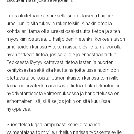
takuuvarmasti jokaiselle jotakin.
Teos aloitetaan katsauksella suomalaiseen huippu-
urheiluun ja sitä tukeviin rakenteisiin. Ainakin omalla
kohdallani tämä oli suureksi osaksi uutta tietoa ja siten
myös kiinnostavaa. Urheilijoiden – etenkin korkean tason
urheilijoiden kanssa – tekemisissä oleville tämä voi olla
hyvin tärkeää tietoa, jos se ei ole jo ennestään tuttua.
Teoksesta löytyy kattavasti tietoa lasten ja nuorten
kehityksestä sekä sitä kautta harjoittelussa huomioon
otettavista seikoista. Juniori-ikäisten kanssa toimiville
tämä on arvatenkin arvokasta tietoa. Luku teknologian
hyödyntämisestä valmennuksessa ja harjoittelussa on
erinomainen lisä, sillä se jos jokin on sitä kuuluissa
nykypäivää.
Suosittelen kirjaa lämpimästi kenelle tahansa
valmentajana toimiville, urheilun parissa työskenteleville