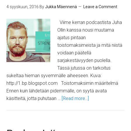
4 syyskuun, 2016
By
Jukka Mäennenä
Leave a Comment
Viime kerran podcastista Juha
Ollin kanssa nousi muutama
ajatus pintaan
toistomaksimeista ja mitä niistä
voidaan päätellä
sarjakestävyyden puolella.
Tässä jutussa on tarkoitus
sukeltaa hieman syvemmälle aiheeseen. Kuva:
http://1.bp.blogspot.com Toistomaksimin määritelmä
Ennen kuin lähdetään pidemmälle, on syytä avata
käsitteitä, jotta puhutaan …
[Read more...]