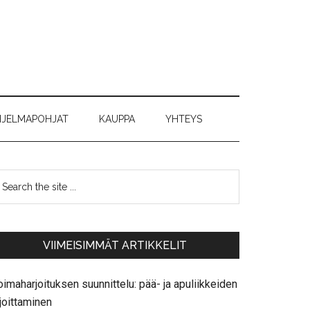
JELMAPOHJAT
KAUPPA
YHTEYS
VIIMEISIMMÄT ARTIKKELIT
imaharjoituksen suunnittelu: pää- ja apuliikkeiden
joittaminen