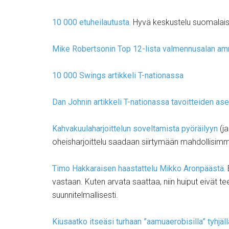
10 000 etuheilautusta.
Hyvä keskustelu suomalaisella
Mike Robertsonin Top 12-lista valmennusalan amm
10 000 Swings artikkeli T-nationassa
Dan Johnin artikkeli T-nationassa tavoitteiden as
Kahvakuulaharjoittelun soveltamista pyöräilyyn
(ja
oheisharjoittelu saadaan siirtymään mahdollisimma
Timo Hakkaraisen haastattelu Mikko Aronpäästä.
E
vastaan. Kuten arvata saattaa, niin huiput eivät 
suunnitelmallisesti.
Kiusaatko itseäsi turhaan ”aamuaerobisilla” tyhjäl