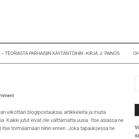
 TEORIASTA PARHAISIIN KÄYTÄNTÖIHIN -KIRJA, 2. PAINOS
OH
omment
n viikottain blogipostauksia, artikkeleita ja muita
ia. Kaikki jutut eivät ole välttämättä uusia. Itse asiassa ne
Vo
nut itse törmäämään niihin ennen. Joka tapauksessa ne
si