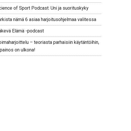
cience of Sport Podcast: Uni ja suorituskyky
arkista nämä 6 asiaa harjoitusohjelmaa valitessa
äkevä Elämä -podcast
imaharjoittelu – teoriasta parhaisiin käytäntöihin,
 painos on ulkona!