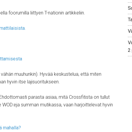
S
 foorumilla liittyen T-nationin artikkeliin.
T
attilaisista.
V
Vo
2
ettamisesta
 vähän muuhunkin). Hyvää keskustelua, että miten
n hyvin itse lajisuoritukseen.
hdottomasti parasta asiaa, mitä Crossfitista on tullut
tee WOD:eja summan mutikassa, vaan harjoittelevat hyvin
lä mahalla?