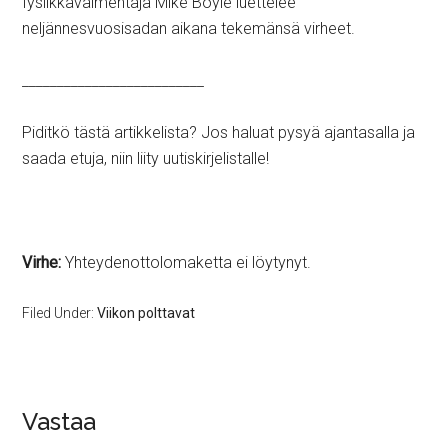
fysiikkavalmentaja Mike Boyle luettelee
neljännesvuosisadan aikana tekemänsä virheet.
__________________________
Piditkö tästä artikkelista? Jos haluat pysyä ajantasalla ja
saada etuja, niin liity uutiskirjelistalle!
Virhe:
Yhteydenottolomaketta ei löytynyt.
Filed Under:
Viikon polttavat
Vastaa