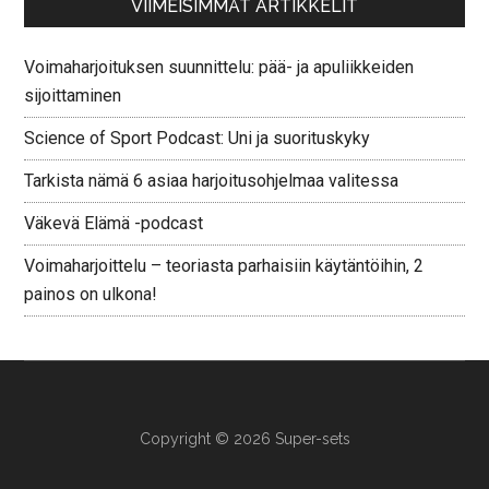
VIIMEISIMMÄT ARTIKKELIT
Voimaharjoituksen suunnittelu: pää- ja apuliikkeiden
sijoittaminen
Science of Sport Podcast: Uni ja suorituskyky
Tarkista nämä 6 asiaa harjoitusohjelmaa valitessa
Väkevä Elämä -podcast
Voimaharjoittelu – teoriasta parhaisiin käytäntöihin, 2
painos on ulkona!
Copyright © 2026 Super-sets