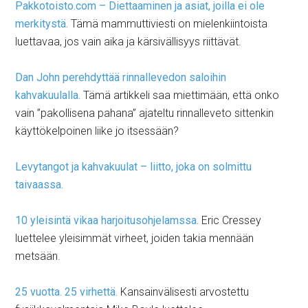
Pakkotoisto.com – Diettaaminen ja asiat, joilla ei ole
merkitystä.
Tämä mammuttiviesti on mielenkiintoista
luettavaa, jos vain aika ja kärsivällisyys riittävät.
Dan John perehdyttää rinnallevedon saloihin
kahvakuulalla.
Tämä artikkeli saa miettimään, että onko
vain ”pakollisena pahana” ajateltu rinnalleveto sittenkin
käyttökelpoinen liike jo itsessään?
Levytangot ja kahvakuulat – liitto, joka on solmittu
taivaassa.
10 yleisintä vikaa harjoitusohjelamssa.
Eric Cressey
luettelee yleisimmät virheet, joiden takia mennään
metsään.
25 vuotta. 25 virhettä.
Kansainvälisesti arvostettu