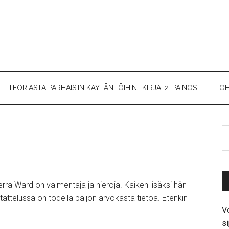
 TEORIASTA PARHAISIIN KÄYTÄNTÖIHIN -KIRJA, 2. PAINOS
OH
rra Ward on valmentaja ja hieroja. Kaiken lisäksi hän
attelussa on todella paljon arvokasta tietoa. Etenkin
Vo
si