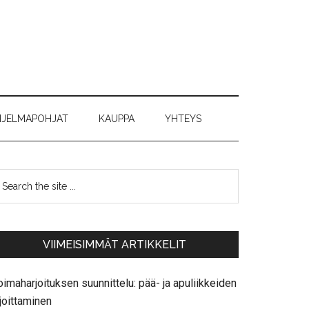
JELMAPOHJAT
KAUPPA
YHTEYS
VIIMEISIMMÄT ARTIKKELIT
imaharjoituksen suunnittelu: pää- ja apuliikkeiden
joittaminen