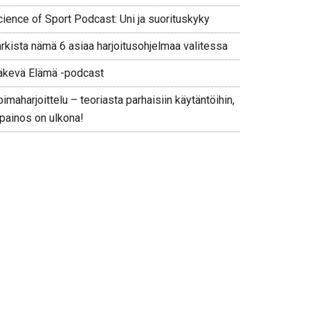
cience of Sport Podcast: Uni ja suorituskyky
arkista nämä 6 asiaa harjoitusohjelmaa valitessa
äkevä Elämä -podcast
imaharjoittelu – teoriasta parhaisiin käytäntöihin,
 painos on ulkona!