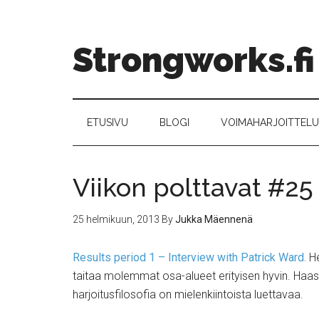
Strongworks.fi
ETUSIVU
BLOGI
VOIMAHARJOITTELU –
Viikon polttavat #25
25 helmikuun, 2013
By
Jukka Mäennenä
Results period 1 – Interview with Patrick Ward.
He
taitaa molemmat osa-alueet erityisen hyvin. Haast
harjoitusfilosofia on mielenkiintoista luettavaa.