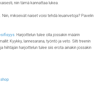
kaisesti, niin tämä kannattaa lukea.
?
. Niin, mikseivät naiset voisi tehdä leuanvetoja? Pavelin
esifisyys
. Harjoittelun tulee olla jossakin määrin
mallit: Kyykky, lannesarana, työntö ja veto. Silti treenin
ja hiihtäjän harjoittelun tulee siis erota ainakin jossakin
kshop