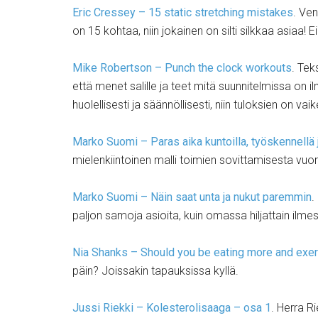
Eric Cressey – 15 static stretching mistakes
. Ven
on 15 kohtaa, niin jokainen on silti silkkaa asiaa!
Mike Robertson – Punch the clock workouts
. Tek
että menet salille ja teet mitä suunnitelmissa o
huolellisesti ja säännöllisesti, niin tuloksien on va
Marko Suomi – Paras aika kuntoilla, työskennellä 
mielenkiintoinen malli toimien sovittamisesta vuo
Marko Suomi – Näin saat unta ja nukut paremmin
.
paljon samoja asioita, kuin omassa hiljattain ilm
Nia Shanks – Should you be eating more and exer
päin? Joissakin tapauksissa kyllä.
Jussi Riekki – Kolesterolisaaga – osa 1
. Herra R