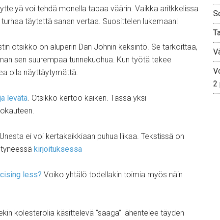
yttelyä voi tehdä monella tapaa väärin. Vaikka aritkkelissa
S
 Ei turhaa täytettä sanan vertaa. Suosittelen lukemaan!
T
stin otsikko on aluperin Dan Johnin keksintö. Se tarkoittaa,
V
n ilman sen suurempaa tunnekuohua. Kun työtä tekee
Vo
ikea olla näyttäytymättä.
2
ja levätä
. Otsikko kertoo kaiken. Tässä yksi
rokauteen.
 Unesta ei voi kertakaikkiaan puhua liikaa. Tekstissä on
estyneessä
kirjoituksessa
cising less?
Voiko yhtälö todellakin toimia myös näin
iekin kolesterolia käsittelevä ”saaga” lähentelee täyden