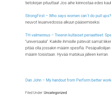
tietokirjan pituuttaa! Jos aihe kiinnostaa edes kau
StrongFirst – Who says women can´t do pull ups
neuvot leuanvedossa alkuun pääsemiseksi.
TH-valmennus – Treenin kultaiset periaatteet: Sp
”universaalia”. Kaikille ihmisille pätevät samat liike
pitää olla jossakin määrin spesifiä. Pesäpalloilijan 
määrin toisistaan. Hyvää matskua jälleen kerran.
Dan John – My handout from Perform better wor
Filed Under:
Uncategorized