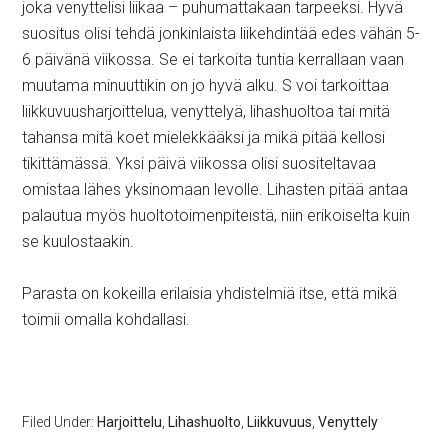
joka venyttelisi liikaa – puhumattakaan tarpeeksi. Hyvä
suositus olisi tehdä jonkinlaista liikehdintää edes vähän 5-
6 päivänä viikossa. Se ei tarkoita tuntia kerrallaan vaan
muutama minuuttikin on jo hyvä alku. S voi tarkoittaa
liikkuvuusharjoittelua, venyttelyä, lihashuoltoa tai mitä
tahansa mitä koet mielekkääksi ja mikä pitää kellosi
tikittämässä. Yksi päivä viikossa olisi suositeltavaa
omistaa lähes yksinomaan levolle. Lihasten pitää antaa
palautua myös huoltotoimenpiteistä, niin erikoiselta kuin
se kuulostaakin.
Parasta on kokeilla erilaisia yhdistelmiä itse, että mikä
toimii omalla kohdallasi.
Filed Under:
Harjoittelu
,
Lihashuolto
,
Liikkuvuus
,
Venyttely