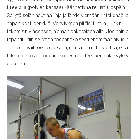
tulee olla (polvien kanssa) käännettynä reilusti ulospäin.
Säilytä selän neutraalilinja ja lähde viemään rintakehää ja
napaa kohti penkkiä. Venytyksen pitäisi tuntua juurikin
takareisin yläosassa, hieman pakaroiden alla. Jos näin ei
tapahdu, niin se ottaa todennäköisesti enemmän nivusiin.
Ei huono vaihtoehto sekään, mutta tämä tarkoittaa, että
takareidet ovat todennäköisesti suhteellisen auki kyykkyä
ajatellen.