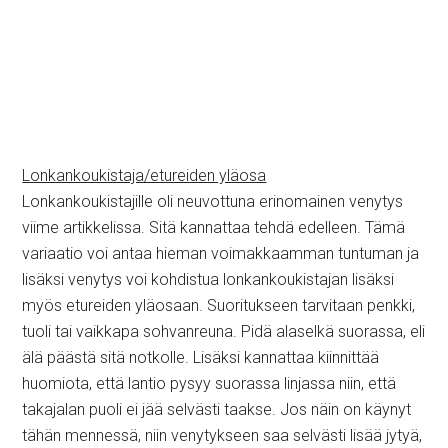
Lonkankoukistaja/etureiden yläosa
Lonkankoukistajille oli neuvottuna erinomainen venytys
viime artikkelissa. Sitä kannattaa tehdä edelleen. Tämä
variaatio voi antaa hieman voimakkaamman tuntuman ja
lisäksi venytys voi kohdistua lonkankoukistajan lisäksi
myös etureiden yläosaan. Suoritukseen tarvitaan penkki,
tuoli tai vaikkapa sohvanreuna. Pidä alaselkä suorassa, eli
älä päästä sitä notkolle. Lisäksi kannattaa kiinnittää
huomiota, että lantio pysyy suorassa linjassa niin, että
takajalan puoli ei jää selvästi taakse. Jos näin on käynyt
tähän mennessä, niin venytykseen saa selvästi lisää jytyä,