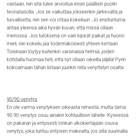
vastaan, niin sitä tulee arvioitua ensin päällisin puolin
teoriatasolla. Jos se vaikuttaa jokseenkin järkevältä ja
turvalliselta, niin sen voi ottaa kokeiluun. Jo ensituntuma
antaa yleensä aika hyvän kuvan, että missä ollaan
menossa. Jos tuloksena on vain kipeät paikat ja huono
mieli, niin kokeilu jää todennäköisesti yhteen kertaan.
Toisinaan löytyy kuitenkin varsinaisia helmiä, joiden
kohdalla huomaa heti, että nyt ollaan oikeilla jäljillä! Pyrin
kokoamaan tähän listaan juurikin niitä venyttelyn osalta.
90/90 venytys
En ole varma venytyksen oikeasta nimestä, mutta tämä
90 90 venytys osuu ainakin kohtuullisen lähelle. Kyseessä
on pakaran ja erityisesti lonkan ulkokiertäjään osuva
venytys, joka tuntuu erityisen makealta, jos sillä suunnalla