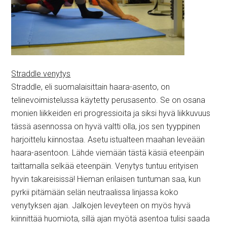
Straddle venytys
Straddle, eli suomalaisittain haara-asento, on
telinevoimistelussa käytetty perusasento. Se on osana
monien liikkeiden eri progressioita ja siksi hyvä liikkuvuus
tässä asennossa on hyvä valtti olla, jos sen tyyppinen
harjoittelu kiinnostaa. Asetu istualteen maahan leveään
haara-asentoon. Lähde viemään tästä käsiä eteenpäin
taittamalla selkää eteenpäin. Venytys tuntuu erityisen
hyvin takareisissä! Hieman erilaisen tuntuman saa, kun
pyrkii pitämään selän neutraalissa linjassa koko
venytyksen ajan. Jalkojen leveyteen on myös hyvä
kiinnittää huomiota, sillä ajan myötä asentoa tulisi saada