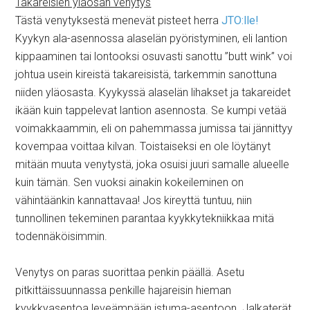
Takareisien yläosan venytys
Tästä venytyksestä menevät pisteet herra
JTO:lle!
Kyykyn ala-asennossa alaselän pyöristyminen, eli lantion
kippaaminen tai lontooksi osuvasti sanottu ”butt wink” voi
johtua usein kireistä takareisistä, tarkemmin sanottuna
niiden yläosasta. Kyykyssä alaselän lihakset ja takareidet
ikään kuin tappelevat lantion asennosta. Se kumpi vetää
voimakkaammin, eli on pahemmassa jumissa tai jännittyy
kovempaa voittaa kilvan. Toistaiseksi en ole löytänyt
mitään muuta venytystä, joka osuisi juuri samalle alueelle
kuin tämän. Sen vuoksi ainakin kokeileminen on
vähintäänkin kannattavaa! Jos kireyttä tuntuu, niin
tunnollinen tekeminen parantaa kyykkytekniikkaa mitä
todennäköisimmin.
Venytys on paras suorittaa penkin päällä. Asetu
pitkittäissuunnassa penkille hajareisin hieman
kyykkyasentoa leveämpään istuma-asentoon. Jalkaterät