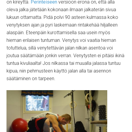
on kireyttä.
Perinteiseen
versioon erona on, että alla
oleva jalka jätetään kokonaan ilmaan jalkaterän sivua
lukuun ottamatta. Pidä polvi 90 asteen kulmassa koko
venytyksen ajan ja pyri laskemaan rintakehää hiljalleen
alaspäin. Eteenpäin kurottamisella saa usein myös
hieman erilaisen tuntuman. Venytys voi vaatia hieman
totuttelua, sillä venytettävän jalan nilkan asentoa voi
joutua säätämään jonkin verran. Venytysten ei pitäisi ikinä
tuntua kivuliaalta! Jos nilkassa tai muualla jalassa tuntuu
kipua, niin pehmusteen käyttö jalan alla tai asennon
säätäminen on tarpeen.