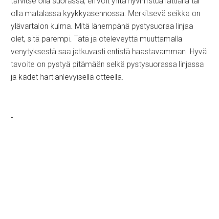
tarvitse olla suorassa, eli voit yhtä hyvin istua lattialla tai
olla matalassa kyykkyasennossa. Merkitsevä seikka on
ylävartalon kulma. Mitä lähempänä pystysuoraa linjaa
olet, sitä parempi. Tätä ja oteleveyttä muuttamalla
venytyksestä saa jatkuvasti entistä haastavamman. Hyvä
tavoite on pystyä pitämään selkä pystysuorassa linjassa
ja kädet hartianlevyisellä otteella.