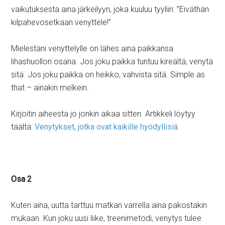
vaikutuksesta aina järkeilyyn, joka kuuluu tyyliin: ”Eiväthän
kilpahevosetkaan venyttele!”
Mielestäni venyttelylle on lähes aina paikkansa
lihashuollon osana. Jos joku paikka tuntuu kireältä, venytä
sitä. Jos joku paikka on heikko, vahvista sitä. Simple as
that – ainakin melkein.
Kirjoitin aiheesta jo jonkin aikaa sitten. Artikkeli löytyy
täältä:
Venytykset, jotka ovat kaikille hyödyllisiä.
Osa 2
Kuten aina, uutta tarttuu matkan varrella aina pakostakin
mukaan. Kun joku uusi liike, treenimetodi, venytys tulee