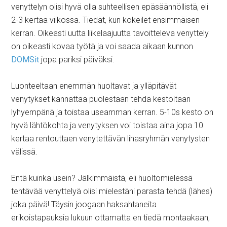
venyttelyn olisi hyvä olla suhteellisen epäsäännöllistä, eli
2-3 kertaa viikossa. Tiedät, kun kokeilet ensimmäisen
kerran. Oikeasti uutta liikelaajuutta tavoitteleva venyttely
on oikeasti kovaa työtä ja voi saada aikaan kunnon
DOMSit
jopa pariksi päiväksi.
Luonteeltaan enemmän huoltavat ja ylläpitävät
venytykset kannattaa puolestaan tehdä kestoltaan
lyhyempänä ja toistaa useamman kerran. 5-10s kesto on
hyvä lähtökohta ja venytyksen voi toistaa aina jopa 10
kertaa rentouttaen venytettävän lihasryhmän venytysten
välissä.
Entä kuinka usein? Jälkimmäistä, eli huoltomielessä
tehtävää venyttelyä olisi mielestäni parasta tehdä (lähes)
joka päivä! Täysin joogaan haksahtaneita
erikoistapauksia lukuun ottamatta en tiedä montaakaan,