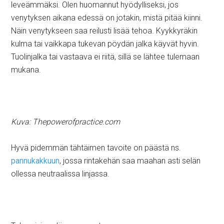
leveämmäksi. Olen huomannut hyödylliseksi, jos
venytyksen aikana edessä on jotakin, mistä pitää kiinni.
Näin venytykseen saa reilusti lisää tehoa. Kyykkyräkin
kulma tai vaikkapa tukevan pöydän jalka käyvät hyvin.
Tuolinjalka tai vastaava ei riitä, sillä se lähtee tulemaan
mukana.
Kuva: Thepowerofpractice.com
Hyvä pidemmän tähtäimen tavoite on päästä ns.
pannukakkuun
, jossa rintakehän saa maahan asti selän
ollessa neutraalissa linjassa.