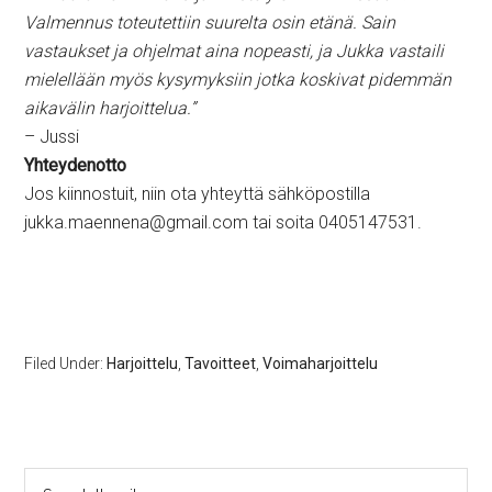
Valmennus toteutettiin suurelta osin etänä. Sain
vastaukset ja ohjelmat aina nopeasti, ja Jukka vastaili
mielellään myös kysymyksiin jotka koskivat pidemmän
aikavälin harjoittelua.”
– Jussi
Yhteydenotto
Jos kiinnostuit, niin ota yhteyttä sähköpostilla
jukka.maennena@gmail.com tai soita 0405147531.
Filed Under:
Harjoittelu
,
Tavoitteet
,
Voimaharjoittelu