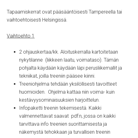
Tapaamiskerrat ovat pääsääntöisesti Tampereella tai
vaihtoehtoisesti Helsingissä.
Vaihtoehto 1
2 ohjauskertaa/kk. Aloituskerralla kartoitetaan
nykytilanne (liikkeen laatu, voimataso). Tämän
pohjalta käydään käydään läpi perusliikemallit ja
tekniikat, joilla treeniin pääsee kiinni.
Treeniohjelma tehdään yksilöllisesti tavoitteet
huomioiden. Ohjelma kattaa niin voima- kuin
kestävyysominaisuuksien harjoittelun.
Infopaketti treenin tekemisestä. Kaikki
valmennettavat saavat pdf:n, jossa on kaikki
tarvittava info treenien suorittamisesta ja
näkemystä tehokkaan ja turvallisen treenin