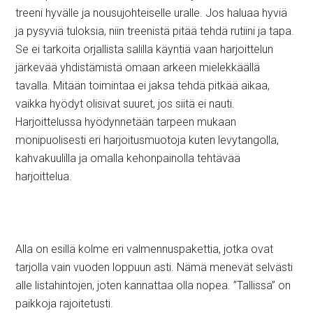
treeni hyvälle ja nousujohteiselle uralle. Jos haluaa hyviä
ja pysyviä tuloksia, niin treenistä pitää tehdä rutiini ja tapa.
Se ei tarkoita orjallista salilla käyntiä vaan harjoittelun
järkevää yhdistämistä omaan arkeen mielekkäällä
tavalla. Mitään toimintaa ei jaksa tehdä pitkää aikaa,
vaikka hyödyt olisivat suuret, jos siitä ei nauti.
Harjoittelussa hyödynnetään tarpeen mukaan
monipuolisesti eri harjoitusmuotoja kuten levytangolla,
kahvakuulilla ja omalla kehonpainolla tehtävää
harjoittelua.
Alla on esillä kolme eri valmennuspakettia, jotka ovat
tarjolla vain vuoden loppuun asti. Nämä menevät selvästi
alle listahintojen, joten kannattaa olla nopea. ”Tallissa” on
paikkoja rajoitetusti.