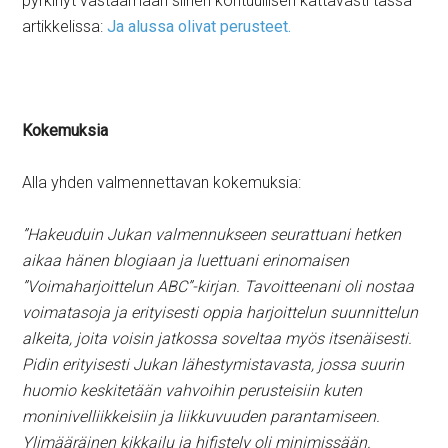
pyrkinyt vastaamaan siihen kohtuullisen kattavasti tässä
artikkelissa:
Ja alussa olivat perusteet.
Kokemuksia
Alla yhden valmennettavan kokemuksia:
”Hakeuduin Jukan valmennukseen seurattuani hetken
aikaa hänen blogiaan ja luettuani erinomaisen
”Voimaharjoittelun ABC”-kirjan. Tavoitteenani oli nostaa
voimatasoja ja erityisesti oppia harjoittelun suunnittelun
alkeita, joita voisin jatkossa soveltaa myös itsenäisesti.
Pidin erityisesti Jukan lähestymistavasta, jossa suurin
huomio keskitetään vahvoihin perusteisiin kuten
moninivelliikkeisiin ja liikkuvuuden parantamiseen.
Ylimääräinen kikkailu ja hifistely oli minimissään.