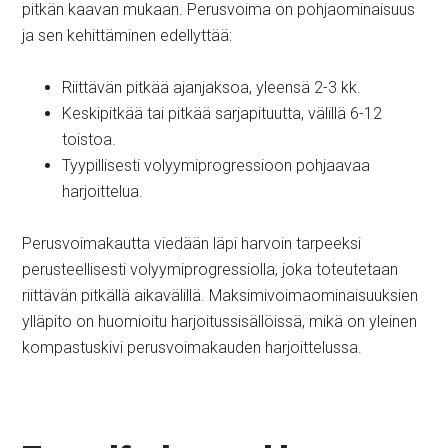
pitkän kaavan mukaan. Perusvoima on pohjaominaisuus
ja sen kehittäminen edellyttää:
Riittävän pitkää ajanjaksoa, yleensä 2-3 kk.
Keskipitkää tai pitkää sarjapituutta, välillä 6-12
toistoa.
Tyypillisesti volyymiprogressioon pohjaavaa
harjoittelua.
Perusvoimakautta viedään läpi harvoin tarpeeksi
perusteellisesti volyymiprogressiolla, joka toteutetaan
riittävän pitkällä aikavälillä. Maksimivoimaominaisuuksien
ylläpito on huomioitu harjoitussisällöissä, mikä on yleinen
kompastuskivi perusvoimakauden harjoittelussa.