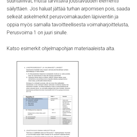
suuntaviivat, mutta tarvittava joustavuuden elementti
säilyttäen. Jos haluat jättää turhan arpomisen pois, saada
selkeät askelmerkit perusvoimakauden läpivientiin ja
oppia myös samalla tavoitteellisesta voimaharjoittelusta,
Perusvoima 1 on juuri sinulle.
Katso esimerkit ohjelmapohjan materiaaleista alta.