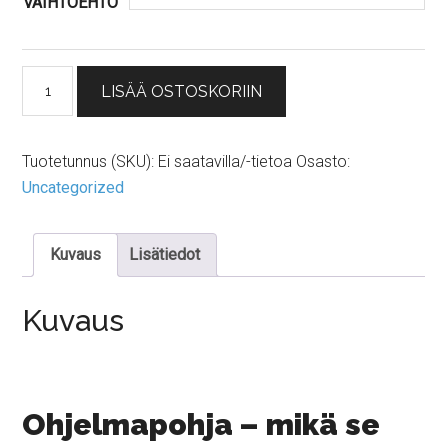
VAIHTOEHTO
200,00 €
Perusvoima
LISÄÄ OSTOSKORIIN
1
–
ohjelmapohja
Tuotetunnus (SKU):
Ei saatavilla/-tietoa
Osasto:
määrä
Uncategorized
Kuvaus
Lisätiedot
Kuvaus
Ohjelmapohja – mikä se