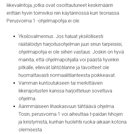
liikevalintoja, jotka ovat osoittautuneet keskimäärin
erittäin hyvin toimiviksi niin käytännössä kuin teoriassa.
Perusvoima 1 -ohjelmapohja ei ole:
Yksilövalmennus. Jos haluat yksilöllisesti
räätälöidyn harjoitusohjelman juuri sinun tarpeisiisi,
ohjelmapohja ei ole siihen vastaus. Joskin on hyvä
mainita, että ohjelmapohjalla voi päästä hyvinkin
pitkälle, elleivät lähtötilanne ja tavoitteet ole
huomattavasti normaalitilanteesta poikkeavat.
Vamman kuntoutukseen tai merkittävien
liikerajoitusten kanssa harjoitteluun soveltuva
ohjelma.
Äärimmäiseen lihaskasvuun tähtäävä ohjelma.
Tosin, perusvoima 1 voi aiheuttaa t-paidan hihojen
ja kiristymistä, kunhan huolehtii ruoka-aikaan kotona
olemisesta.