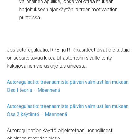
valinnainen apuliike, jonka voi ottaa mukaan
harjoitukseen ajankäytön ja treenimotivaation
puitteissa.
Jos autoregulaatio, RPE- ja RIR-käsitteet eivät ole tuttuja,
on suositeltavaa lukea Lihastohtorin sivuille tehty
kaksiosainen vieraskirjoitus aiheesta.
Autoregulaatio: treenaamista päivän valmiustilan mukaan.
Osa I teoria – Mäennenä
Autoregulaatio: treenaamista päivän valmiustilan mukaan.
Osa 2 käytäntö – Mäennenä
Autoregulaation käyttö ohjeistetaan luonnollisesti
ohjelman materiaaleissa.