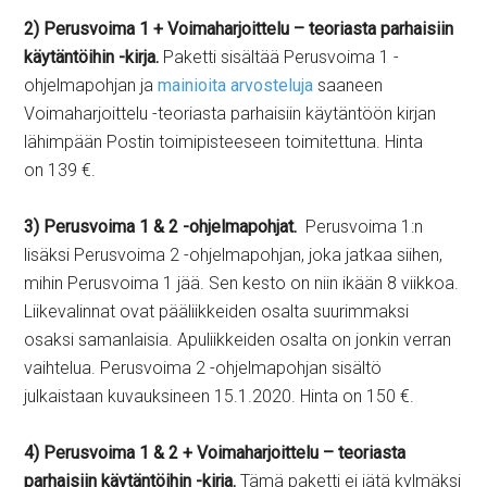
2) Perusvoima 1 + Voimaharjoittelu – teoriasta parhaisiin
käytäntöihin -kirja.
Paketti sisältää Perusvoima 1 -
ohjelmapohjan ja
mainioita arvosteluja
saaneen
Voimaharjoittelu -teoriasta parhaisiin käytäntöön kirjan
lähimpään Postin toimipisteeseen toimitettuna. Hinta
on 139 €.
3) Perusvoima 1 & 2 -ohjelmapohjat.
Perusvoima 1:n
lisäksi Perusvoima 2 -ohjelmapohjan, joka jatkaa siihen,
mihin Perusvoima 1 jää. Sen kesto on niin ikään 8 viikkoa.
Liikevalinnat ovat pääliikkeiden osalta suurimmaksi
osaksi samanlaisia. Apuliikkeiden osalta on jonkin verran
vaihtelua. Perusvoima 2 -ohjelmapohjan sisältö
julkaistaan kuvauksineen 15.1.2020. Hinta on 150 €.
4) Perusvoima 1 & 2 + Voimaharjoittelu – teoriasta
parhaisiin käytäntöihin -kirja.
Tämä paketti ei jätä kylmäksi