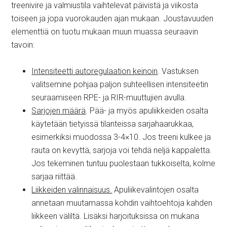
treenivire ja valmiustila vaihtelevat päivistä ja viikosta
toiseen ja jopa vuorokauden ajan mukaan. Joustavuuden
elementtiä on tuotu mukaan muun muassa seuraavin
tavoin:
Intensiteetti autoregulaation keinoin
. Vastuksen
valitsemine pohjaa paljon suhteellisen intensiteetin
seuraamiseen RPE- ja RIR-muuttujien avulla.
Sarjojen määrä
. Pää- ja myös apuliikkeiden osalta
käytetään tietyissä tilanteissa sarjahaarukkaa,
esimerkiksi muodossa 3-4×10. Jos treeni kulkee ja
rauta on kevyttä, sarjoja voi tehdä neljä kappaletta.
Jos tekeminen tuntuu puolestaan tukkoiselta, kolme
sarjaa riittää.
Liikkeiden valinnaisuus.
Apuliikevalintojen osalta
annetaan muutamassa kohdin vaihtoehtoja kahden
liikkeen väliltä. Lisäksi harjoituksissa on mukana