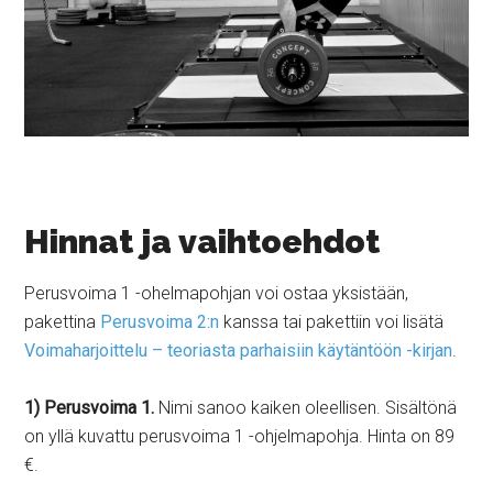
Hinnat ja vaihtoehdot
Perusvoima 1 -ohelmapohjan voi ostaa yksistään,
pakettina
Perusvoima 2:n
kanssa tai pakettiin voi lisätä
Voimaharjoittelu – teoriasta parhaisiin käytäntöön -kirjan
.
1) Perusvoima 1.
Nimi sanoo kaiken oleellisen. Sisältönä
on yllä kuvattu perusvoima 1 -ohjelmapohja. Hinta on 89
€.