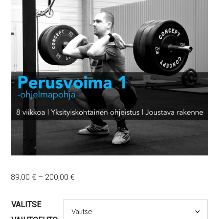
Price
89,00
€
–
200,00
€
range:
89,00 €
VALITSE
through