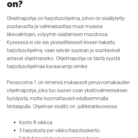
on?
Ohielmapohja on harjoitusohjelma, johon on sisällytetty
joustavuutta ja valinnaisuuttaa muun muassa
liikevalintojen, volyymin säätämisen muodossa.
Kyseessä ei ole siis yksiselitteisesti kiveen hakattu
harjoitusohjelma, vaan selvän suunnan ja suuntaviivat
antavat ohjelmarunko. Ohjelmapohja on tästä syystä
harjoitusohjelmaa kuvaavampi nimike.
Perusvoima 1 on nimensä mukaisesti perusvoimakauden
ohjelmapohja, joka tuo suuren osan yksilövalmennuksen
hyödyistä, mutta huomattavasti edullisemmalla
hintalapulla. Ohjelman sisältö on pähkinänkuoressa:
Kesto 8 viikkoa.
3 harjoitusta per viikko/harjoituskierto.