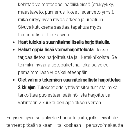
kehittää voimatasoasi pääliikkeissä (etukyykky,
maastaveto, punnerrusliikkeet, leuanveto yms.),
mikä siirtyy hyvin myös arkeen ja urheiluun.
Sivuvaikutuksena saattaa tapahtua myös
toiminnallista lihaskasvua.
Haet tuloksia suunnitelmallisella harjoittelulla.
Haluat oppia lisää voimaharjoittelusta.
Jakso
tarjoaa tietoa harjoittelusta ja liiketekniikoista. Se
toimiikin hyvänä tietopakettina, joka palvelee
parhaimmillaan vuosiksi eteenpäin.
Olet valmis tekemään suunnitelmallista harjoittelua
2 kk ajan.
Tulokset edellyttävät sitoutumista, mikä
tarkoittaa puolestaan säännöllistä harjoittelua
vähintään 2 kuukauden ajanjakson verran.
Erityisen hyvin se palvelee harjoittelijoita, jotka eivät ole
tehneet pitkään aikaan – tai koskaan – perusvoimakautta