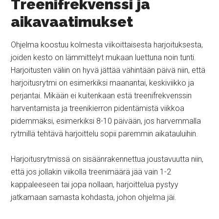
Treenifrekvenssi ja
aikavaatimukset
Ohjelma koostuu kolmesta viikoittaisesta harjoituksesta,
joiden kesto on lämmittelyt mukaan luettuna noin tunti.
Harjoitusten väliin on hyvä jättää vähintään päivä niin, että
harjoitusrytmi on esimerkiksi maanantai, keskiviikko ja
perjantai. Mikään ei kuitenkaan estä treenifrekvenssin
harventamista ja treenikierron pidentämistä viikkoa
pidemmäksi, esimerkiksi 8-10 päivään, jos harvemmalla
rytmillä tehtävä harjoittelu sopii paremmin aikatauluihin.
Harjoitusrytmissä on sisäänrakennettua joustavuutta niin,
että jos jollakin viikolla treenimäärä jää vain 1-2
kappaleeseen tai jopa nollaan, harjoittelua pystyy
jatkamaan samasta kohdasta, johon ohjelma jäi.