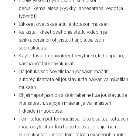
Edellytyksenä hyvä osaamisen tason
perusliikemalleissa (kyykky, lannesarana, vedot ja
työnnöt).
Liikkeet ovat skaalattu lähtötason mukaan.
Kaikista liikkeet ovat ohjeistettu videoin ja
seikkaperäinen ohjeistus harjoitusjakson
suorituksesta.
Käytettävät treenivälineet: levytanko, kehonpaino,
käsipainot tai kahvakuulat.
Harjoituksissa sovelletaan jossakin määrin
autoregulaatiota eli joustavuutta päivän valmiustilan
mukaan.
Ohjelmapohjaan on sisäänrakennettua joustavuutta
intensiteetin, sarjojen määrän ja valinnaisten
liikkeiden muodossa.
Toimitetaan pdf-formaatissa, joka sisältää kattavan
määrän yleistä infoa harjoittelusta ja ohjelman
suorituksesta. Lisänä toimitetaan excel-pohja, joka