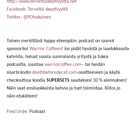
http://www.tervettaskeptisyytta.net
Facebook: Tervettä skeptisyyttä
Twitter: @POhukainen
Toinen merkittävä hyppy eteenpäin: podcast on saanut
sponsoriksi
Warrior Coffeen
! Jos pidät hyvästä ja laadukkaasta
kahvista, haluat suosia suomalaista yritystä ja tukea
podcastia, suuntaa
warriorcoffee.com
– tai heidän
sisarbrändin
deathbeforedecaf.com
-osoitteeseen ja käytä
checkoutissa koodia
SUPERSETS
saadaksesi 10 % alennuksen!
Näin saat ensiluokkaista kahvia ja tuet toimintaa. Kiitos jo
näin etukäteen!
Filed Under:
Podcast