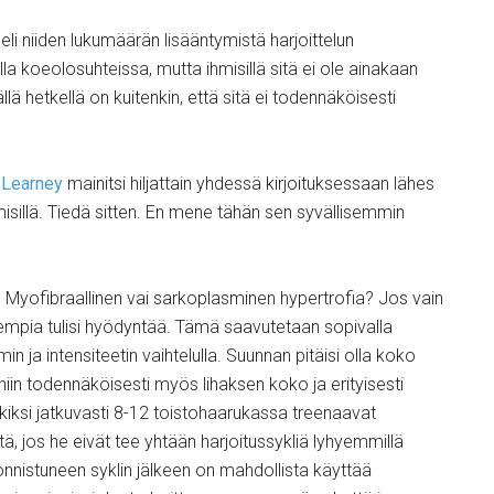
eli niiden lukumäärän lisääntymistä harjoittelun
la koeolosuhteissa, mutta ihmisillä sitä ei ole ainakaan
lä hetkellä on kuitenkin, että sitä ei todennäköisesti
 Learney
mainitsi hiljattain yhdessä kirjoituksessaan lähes
sillä. Tiedä sitten. En mene tähän sen syvällisemmin
? Myofibraallinen vai sarkoplasminen hypertrofia? Jos vain
lempia tulisi hyödyntää. Tämä saavutetaan sopivalla
min ja intensiteetin vaihtelulla. Suunnan pitäisi olla koko
niin todennäköisesti myös lihaksen koko ja erityisesti
ksi jatkuvasti 8-12 toistohaarukassa treenaavat
ttä, jos he eivät tee yhtään harjoitussykliä lyhyemmillä
n onnistuneen syklin jälkeen on mahdollista käyttää