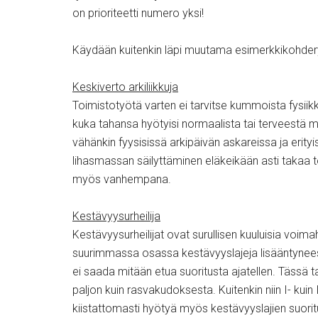
on prioriteetti numero yksi!
Käydään kuitenkin läpi muutama esimerkkikohdery
Keskiverto arkiliikkuja
Toimistotyötä varten ei tarvitse kummoista fysiikk
kuka tahansa hyötyisi normaalista tai terveestä
vähänkin fyysisissä arkipäivän askareissa ja erityis
lihasmassan säilyttäminen eläkeikään asti taka
myös vanhempana.
Kestävyysurheilija
Kestävyysurheilijat ovat surullisen kuuluisia voima
suurimmassa osassa kestävyyslajeja lisääntyneest
ei saada mitään etua suoritusta ajatellen. Tässä
paljon kuin rasvakudoksesta. Kuitenkin niin I- kuin 
kiistattomasti hyötyä myös kestävyyslajien suorit