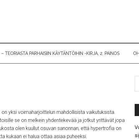
 TEORIASTA PARHAISIIN KÄYTÄNTÖIHIN -KIRJA, 2. PAINOS
OH
on yksi voimaharjoittelun mahdollisista vaikutuksista.
, toisille se on melkein yhdentekevää ja jotkut yrittävät jopa
Vo
joukosta olen kuullut osuvan sanonnan, että hypertrofia on
si
tta kukaan ei halua ottaa asiaa puheeksi.