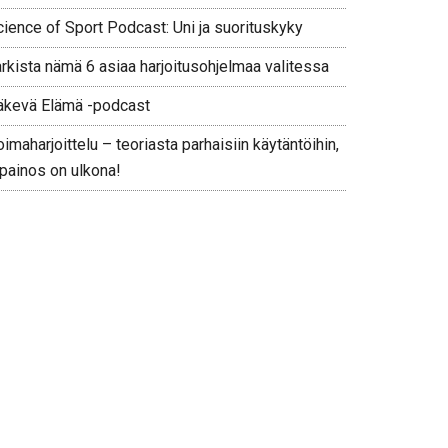
cience of Sport Podcast: Uni ja suorituskyky
arkista nämä 6 asiaa harjoitusohjelmaa valitessa
äkevä Elämä -podcast
imaharjoittelu – teoriasta parhaisiin käytäntöihin,
 painos on ulkona!