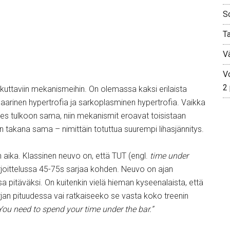
S
T
V
Vo
2
ikuttaviin mekanismeihin. On olemassa kaksi erilaista
aarinen hypertrofia ja sarkoplasminen hypertrofia. Vaikka
hes tulkoon sama, niin mekanismit eroavat toisistaan
n takana sama – nimittäin totuttua suurempi lihasjännitys.
en aika. Klassinen neuvo on, että TUT (engl.
time under
arjoittelussa 45-75s sarjaa kohden. Neuvo on ajan
a pitäväksi. On kuitenkin vielä hieman kyseenalaista, että
sarjan pituudessa vai ratkaiseeko se vasta koko treenin
You need to spend your time under the bar.”