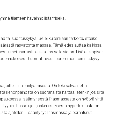
hmä tilanteen havainnollistamiseksi.
aa tai suorituskykyä. Se ei kuitenkaan tarkoita, etteikö
 määrästä rasvatonta massaa. Tämä edes auttaa kaikissa
esti urheiluharrastuksissa, jos sellaisia on. Lisäksi sopivan
a todennäköisesti huomattavasti paremman toimintakyvyn
harjoittelun laiminlyömisestä. On toki selvää, että
ä kehonpainosta on suoranaista haittaa, etenkin jos siitä
 tapauksessa lisääntyneestä lihasmassasta on hyötyä yhtä
II-tyypin lihassolujen jonkin asteisesta hypertrofiasta on
usta ajatellen. Lisääntynyt lihasmassa ja parantunut