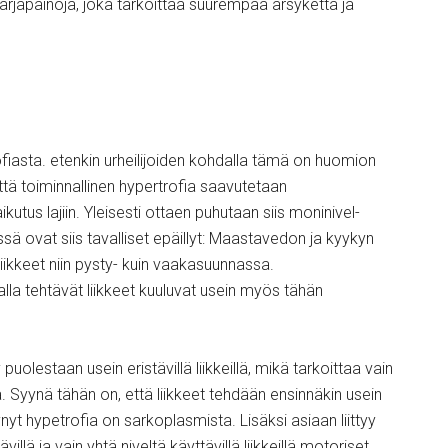
rjapainoja, joka tarkoittaa suurempaa ärsykettä ja
fiasta. etenkin urheilijoiden kohdalla tämä on huomion
tä toiminnallinen hypertrofia saavutetaan
vaikutus lajiin. Yleisesti ottaen puhutaan siis moninivel-
essä ovat siis tavalliset epäillyt: Maastavedon ja kyykyn
 liikkeet niin pysty- kuin vaakasuunnassa.
lalla tehtävät liikkeet kuuluvat usein myös tähän
lestaan usein eristävillä liikkeillä, mikä tarkoittaa vain
töä. Syynä tähän on, että liikkeet tehdään ensinnäkin usein
tynyt hypetrofia on sarkoplasmista. Lisäksi asiaan liittyy
lä ja vain yhtä niveltä käyttävillä liikkeillä motoriset