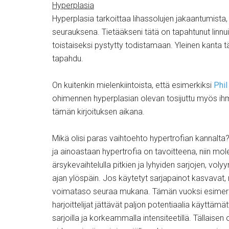
Hyperplasia
Hyperplasia tarkoittaa lihassolujen jakaantumista, 
seurauksena. Tietääkseni tätä on tapahtunut linnuil
toistaiseksi pystytty todistamaan. Yleinen kanta täl
tapahdu.
On kuitenkin mielenkiintoista, että esimerkiksi
Phil
ohimennen hyperplasian olevan tosijuttu myös ihmi
tämän kirjoituksen aikana.
Mikä olisi paras vaihtoehto hypertrofian kannalta
ja ainoastaan hypertrofia on tavoitteena, niin mo
ärsykevaihtelulla pitkien ja lyhyiden sarjojen, volyy
ajan ylöspäin. Jos käytetyt sarjapainot kasvavat, 
voimataso seuraa mukana. Tämän vuoksi esimerki
harjoittelijat jättävät paljon potentiaalia käyttämä
sarjoilla ja korkeammalla intensiteetillä. Tällaise