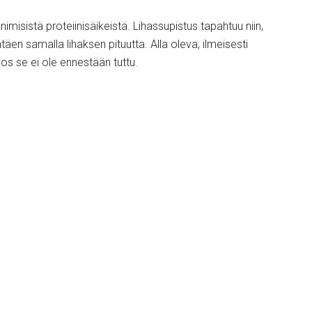
imisistä proteiinisäikeistä. Lihassupistus tapahtuu niin,
äen samalla lihaksen pituutta. Alla oleva, ilmeisesti
jos se ei ole ennestään tuttu.