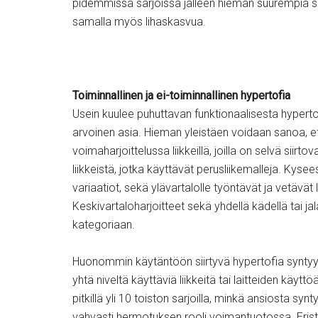
pidemmissä sarjoissa jälleen hieman suurempia sa
samalla myös lihaskasvua.
Toiminnallinen ja ei-toiminnallinen hypertofia
Usein kuulee puhuttavan funktionaalisesta hyperto
arvoinen asia. Hieman yleistäen voidaan sanoa, et
voimaharjoittelussa liikkeillä, joilla on selvä siirto
liikkeistä, jotka käyttävät perusliikemalleja. Kyse
variaatiot, sekä ylävartalolle työntävät ja vetävät
Keskivartaloharjoitteet sekä yhdellä kädellä tai ja
kategoriaan.
Huonommin käytäntöön siirtyvä hypertofia syntyy puo
yhtä niveltä käyttäviä liikkeitä tai laitteiden käyt
pitkillä yli 10 toiston sarjoilla, minkä ansiosta syn
vahvasti hermotuksen rooli voimantuotossa. Eristävil