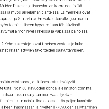
 Muiden lihaksien ja lihasryhmien koordinaatio jää
ussa ja myös arkielämän tilanteissa. Esimerkkejä ovat
aprässi ja Smith-laite. En väitä etteivätkö juuri nämä
a myös toiminnalliseen hypertrofiaan tähtäävässä
äytymällä moninivel-liikkeissä ja vapaissa painoissa.
sta? Kehonrakentajat ovat ilmeinen vastaus ja kuka
estetiikkaan liittyvien tavoitteiden saavuttamiseen.
näkin voisi sanoa, että lähes kaikki hyötyvät
ttelusta. Noin 30 ikävuoden kohdalla elimistön toiminta
ttä lihasmassan säilyttäminen vaatii työtä –
miehiä kuin naisia. Itse asiassa eräs paljon kunnioitettu
jälkeen lihasmassan ja nivelten liikkuvuuden säilyttäminen