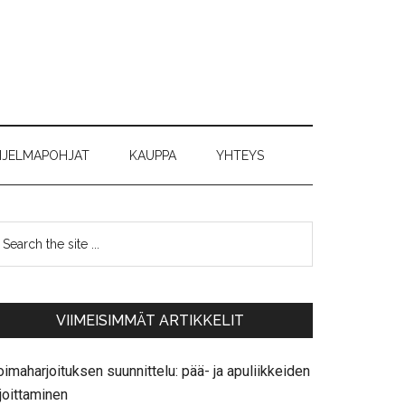
JELMAPOHJAT
KAUPPA
YHTEYS
VIIMEISIMMÄT ARTIKKELIT
imaharjoituksen suunnittelu: pää- ja apuliikkeiden
joittaminen