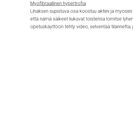
Myofibraallinen hypertrofia
Lihaksen supistuva osa koostuu aktiini ja myosiini n
että nämä säikeet liukuvat toistensa lomitse lyhent
opetuskäyttöön tehty video, selventää tilannetta, 