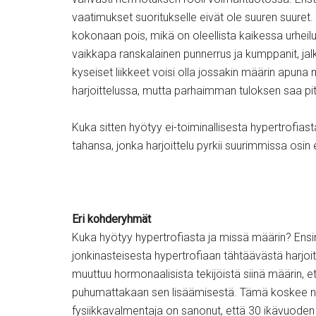
vaatimukset suoritukselle eivät ole suuren suuret.
kokonaan pois, mikä on oleellista kaikessa urheil
vaikkapa ranskalainen punnerrus ja kumppanit, jalk
kyseiset liikkeet voisi olla jossakin määrin apun
harjoittelussa, mutta parhaimman tuloksen saa pit
Kuka sitten hyötyy ei-toiminallisesta hypertrofia
tahansa, jonka harjoittelu pyrkii suurimmissa osin 
Eri kohderyhmät
Kuka hyötyy hypertrofiasta ja missä määrin? Ensin
jonkinasteisesta hypertrofiaan tähtäävästä harjoi
muuttuu hormonaalisista tekijöistä siinä määrin, e
puhumattakaan sen lisäämisestä. Tämä koskee niin 
fysiikkavalmentaja on sanonut, että 30 ikävuoden 