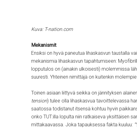
Kuva: T-nation.com
Mekanismit
Ensiksi on hyvä paneutua lihaskasvun taustalla va
mekanismia lihaskasvun tapahtumiseen: Myofibrill
lopputulos on (ainakin ulkoisesti) molemmissa lä
suuresti. Yhteinen nimittäjä on kuitenkin molempie
Toinen asiaan liittyvä seikka on jännityksen alain
tension
) tulee olla lihaskasvua tavoittelevassa h
saatossa todistanut itsensä kohtuu hyvin paikkans
onko TUT:illa lopulta niin ratkaiseva yksittäisen 
mittakaavassa. Joka tapauksessa fakta kuuluu:
”