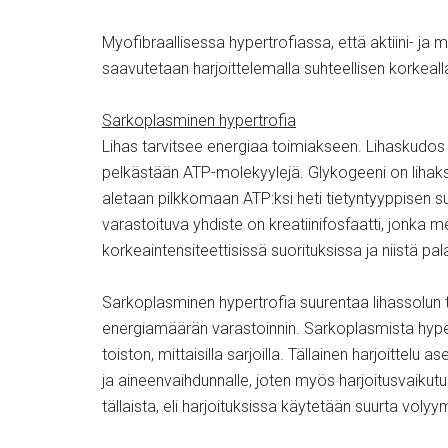
Myofibraallisessa hypertrofiassa, että aktiini- j
saavutetaan harjoittelemalla suhteellisen korkealla i
Sarkoplasminen hypertrofia
Lihas tarvitsee energiaa toimiakseen. Lihaskudos 
pelkästään ATP-molekyylejä. Glykogeeni on lihaksi
aletaan pilkkomaan ATP:ksi heti tietyntyyppisen su
varastoituva yhdiste on kreatiinifosfaatti, jonka me
korkeaintensiteettisissä suorituksissa ja niistä pa
Sarkoplasminen hypertrofia suurentaa lihassolun
energiamäärän varastoinnin. Sarkoplasmista hypert
toiston, mittaisilla sarjoilla. Tällainen harjoittel
ja aineenvaihdunnalle, joten myös harjoitusvaikut
tällaista, eli harjoituksissa käytetään suurta volyy