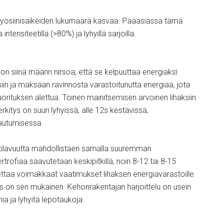
a myosiinisäikeiden lukumäärä kasvaa. Pääasiassa tämä
ntensiteetillä (>80%) ja lyhyillä sarjoilla.
on siinä määrin nirsoa, että se kelpuuttaa energiaksi
in ja maksaan ravinnosta varastoitunutta energiaa, jota
orituksen alettua. Toinen mainitsemisen arvoinen lihaksiin
rkitys on suuri lyhyissä, alle 12s kestävissä,
lautumisessa.
 tilavuutta mahdollistaen samalla suuremman
rofiaa saavutetaan keskipitkillä, noin 8-12 tai 8-15
u asettaa voimakkaat vaatimukset lihaksen energiavarastoille
us on sen mukainen. Kehonrakentajan harjoittelu on usein
mia ja lyhyitä lepotaukoja.