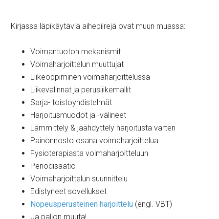
Kirjassa läpikäytäviä aihepiirejä ovat muun muassa:
Voimantuoton mekanismit
Voimaharjoittelun muuttujat
Liikeoppiminen voimaharjoittelussa
Liikevalinnat ja perusliikemallit
Sarja- toistoyhdistelmät
Harjoitusmuodot ja -välineet
Lämmittely & jäähdyttely harjoitusta varten
Painonnosto osana voimaharjoittelua
Fysioterapiasta voimaharjoitteluun
Periodisaatio
Voimaharjoittelun suunnittelu
Edistyneet sovellukset
Nopeusperusteinen harjoittelu
(engl. VBT)
Ja paljon muuta!