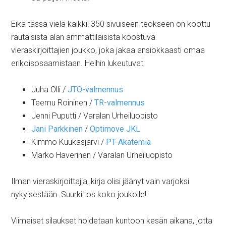
Eikä tässä
vielä kaikki! 350 sivuiseen teokseen on koottu
rautaisista alan ammattilaisista koostuva
vieraskirjoittajien joukko, joka jakaa ansiokkaasti omaa
erikoisosaamistaan. Heihin lukeutuvat:
Juha Olli /
JTO-valmennus
Teemu Roininen /
TR-valmennus
Jenni Puputti / Varalan Urheiluopisto
Jani Parkkinen
/
Optimove JKL
Kimmo Kuukasjärvi /
PT-Akatemia
Marko Haverinen / Varalan Urheiluopisto
Ilman vieraskirjoittajia, kirja olisi jäänyt vain varjoksi
nykyisestään. Suurkiitos koko joukolle!
Viimeiset silaukset hoidetaan kuntoon kesän aikana, jotta