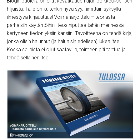
Blogin puolella on ollut kevätkauden ajan poikkeuksellisen
hiljaista. Tälle on kuitenkin hyvä syy, nimittäin syksyllä
ilmestyvä kirjauutuus! Voimaharjoittelu – teoriasta
parhaisiin käytäntöihin -teos niputtaa tähän mennessä
kertyneen tiedon yksiin kansiin. Tavoitteena on tehdä kirja,
jonka olisin halunnut (ja haluaisin edelleen) lukea itse.
Koska sellaista ei ollut saatavilla, toimeen piti tarttua ja
tehdä sellainen itse.