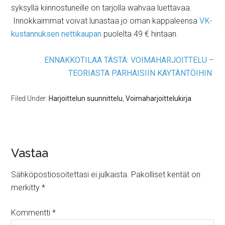
syksyllä kiinnostuneille on tarjolla wahvaa luettavaa.
Innokkaimmat voivat lunastaa jo oman kappaleensa
VK-
kustannuksen nettikaupan
puolelta 49 € hintaan.
ENNAKKOTILAA TÄSTÄ: VOIMAHARJOITTELU –
TEORIASTA PARHAISIIN KÄYTÄNTÖIHIN
Filed Under:
Harjoittelun suunnittelu
,
Voimaharjoittelukirja
Vastaa
Sähköpostiosoitettasi ei julkaista.
Pakolliset kentät on
merkitty
*
Kommentti
*