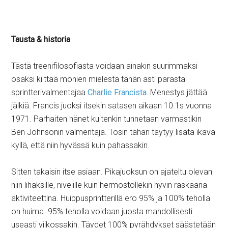
Tausta & historia
Tästä treenifilosofiasta voidaan ainakin suurimmaksi
osaksi kiittää monien mielestä tähän asti parasta
sprintterivalmentajaa
Charlie Francista.
Menestys jättää
jälkiä. Francis juoksi itsekin satasen aikaan 10.1s vuonna
1971. Parhaiten hänet kuitenkin tunnetaan varmastikin
Ben Johnsonin valmentaja. Tosin tähän täytyy lisätä ikävä
kyllä, että niin hyvässä kuin pahassakin.
Sitten takaisin itse asiaan. Pikajuoksun on ajateltu olevan
niin lihaksille, nivelille kuin hermostollekin hyvin raskaana
aktiviteettina. Huippusprintterillä ero 95% ja 100% teholla
on huima. 95% teholla voidaan juosta mahdollisesti
useasti viikossakin. Täydet 100% pyrähdykset säästetään