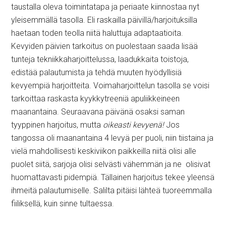
taustalla oleva toimintatapa ja periaate kiinnostaa nyt
yleisemmällä tasolla. Eli raskailla päivillä/harjoituksilla
haetaan toden teolla niitä haluttuja adaptaatioita.
Kevyiden päivien tarkoitus on puolestaan saada lisää
tunteja tekniikkaharjoittelussa, laadukkaita toistoja,
edistää palautumista ja tehdä muuten hyödyllisiä
kevyempiä harjoitteita. Voimaharjoittelun tasolla se voisi
tarkoittaa raskasta kyykkytreeniä apuliikkeineen
maanantaina. Seuraavana päivänä osaksi saman
tyyppinen harjoitus, mutta
oikeasti kevyenä!
Jos
tangossa oli maanantaina 4 levyä per puoli, niin tiistaina ja
vielä mahdollisesti keskiviikon paikkeilla niitä olisi alle
puolet siitä, sarjoja olisi selvästi vähemmän ja ne olisivat
huomattavasti pidempiä. Tällainen harjoitus tekee yleensä
ihmeitä palautumiselle. Salilta pitäisi lähteä tuoreemmalla
fiiliksellä, kuin sinne tultaessa.