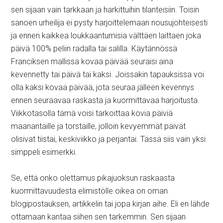
sen sijaan vain tarkkaan ja harkittuihin tilanteisiin. Toisin
sanoen urheilija ei pysty harjoittelemaan nousujohteisesti
ja ennen kaikkea loukkaantumisia välttäen laittaen joka
päivä 100% peliin radalla tai salilla. Käytännössä
Franciksen mallissa kovaa päivää seuraisi aina
kevennetty tai päivä tai kaksi. Joissakin tapauksissa voi
olla kaksi kovaa päivää, jota seuraa jälleen kevennys
ennen seuraavaa raskasta ja kuormittavaa harjoitusta.
Viikkotasolla tämä voisi tarkoittaa kovia päiviä
maanantaille ja torstaille, jolloin kevyemmät päivät
olisivat tiistai, keskiviikko ja perjantai. Tässä siis vain yksi
simppeli esimerkki.
Se, että onko olettamus pikajuoksun raskaasta
kuormittavuudesta elimistölle oikea on oman
blogipostauksen, artikkelin tai jopa kirjan aihe. Eli en lähde
ottamaan kantaa siihen sen tarkemmin. Sen sijaan