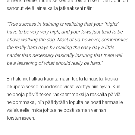
ennenkin esille, mutta se kestää toistamisen. Dan John on
sanonut vielä lainauksilla jatkaakseni näin:
”True success in training is realizing that your “highs”
have to be very very high, and your lows just tend to be
above walking the dog. Most of us, however, compromise
the really hard days by making the easy day a little
harder than necessary basically insuring that there will
be a lessening of what should really be hard.”
En halunnut alkaa kääntämään tuota lainausta, koska
alkuperäisessä muodossa viesti välittyy niin hyvin. Kun
helppoja päiviä tekee raskaammaksi ja raskaita päiviä
helpommaksi, niin päädytään lopulta helposti harmaalle
välialueelle, mikä johtaa helposti saman vanhan
toistamiseen.