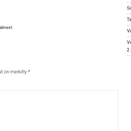
S
T
älineet
V
Vo
2
ät on merkitty
*