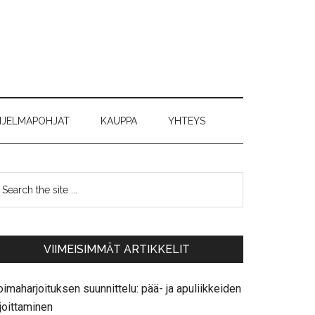
JELMAPOHJAT
KAUPPA
YHTEYS
VIIMEISIMMÄT ARTIKKELIT
imaharjoituksen suunnittelu: pää- ja apuliikkeiden
joittaminen