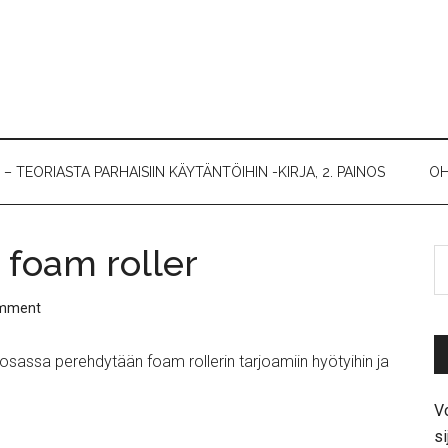
 TEORIASTA PARHAISIIN KÄYTÄNTÖIHIN -KIRJA, 2. PAINOS
OH
foam roller
omment
. osassa perehdytään foam rollerin tarjoamiin hyötyihin ja
Vo
si