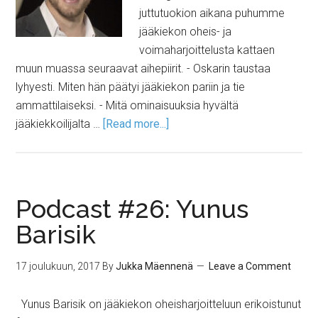
juttutuokion aikana puhumme
jääkiekon oheis- ja
voimaharjoittelusta kattaen
muun muassa seuraavat aihepiirit. - Oskarin taustaa
lyhyesti. Miten hän päätyi jääkiekon pariin ja tie
ammattilaiseksi. - Mitä ominaisuuksia hyvältä
jääkiekkoilijalta …
[Read more...]
Podcast #26: Yunus
Barisik
17 joulukuun, 2017
By
Jukka Mäennenä
Leave a Comment
Yunus Barisik on jääkiekon oheisharjoitteluun erikoistunut