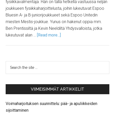
fysiikkavalmentaja. Hän on tällä hetkellä vastuussa neljän
joukkueen fysiikkaharjoittelusta, joihin lukeutuvat Espoo
Bluesin A- ja B-juniorijoukkueet sekä Espoo Unitedin
miesten Mestis-joukkue. Yunus on hakenut oppia mm.
Ben Prentissiltä ja Kevin Neeldiltä Yhdysvalloista, jotka
lukeutuvat alan …
[Read more...]
VIIMEISIMMÄT ARTIKKELIT
Voimaharjoituksen suunnittelu: pää- ja apuliikkeiden
sijoittaminen