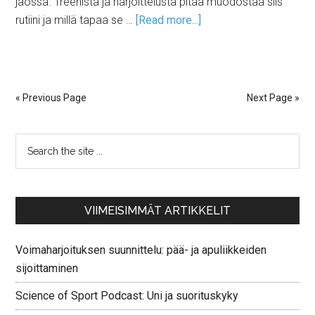
jaossa. Treenistä ja harjoittelusta pitää muodostaa siis
rutiini ja millä tapaa se …
[Read more...]
« Previous Page
Next Page »
VIIMEISIMMÄT ARTIKKELIT
Voimaharjoituksen suunnittelu: pää- ja apuliikkeiden
sijoittaminen
Science of Sport Podcast: Uni ja suorituskyky