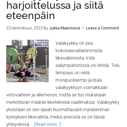
harjoittelussa ja siitä
eteenpäin
22 tammikuun, 2023
By
Jukka Mäennenä
Leave a Comment
Valakyykky on yksi
kokonaisvaltaisimmista
liikevalinnoista, mitä
saliympäristössä voi tehdä. Toki,
tempaus on vielä
monipuolisempi ja lisää
valakyykkyyn voimakkaan
vetovaiheen ja allemenon, mutta se tuo mukanaan
merkittävän määrän liiketeknisiä vaatimuksia. Valakyykky
yksistään on sen sijaan huomattavasti matalamman
kynnyksen liikevalinta, minkä ansiosta se on tässä
yhteydessä …
[Read more...]