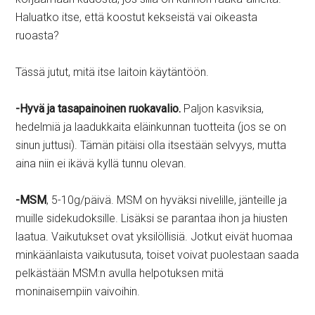
Haluatko itse, että koostut kekseistä vai oikeasta
ruoasta?
Tässä jutut, mitä itse laitoin käytäntöön.
-Hyvä ja tasapainoinen ruokavalio.
Paljon kasviksia,
hedelmiä ja laadukkaita eläinkunnan tuotteita (jos se on
sinun juttusi). Tämän pitäisi olla itsestään selvyys, mutta
aina niin ei ikävä kyllä tunnu olevan.
-MSM
, 5-10g/päivä. MSM on hyväksi nivelille, jänteille ja
muille sidekudoksille. Lisäksi se parantaa ihon ja hiusten
laatua. Vaikutukset ovat yksilöllisiä. Jotkut eivät huomaa
minkäänlaista vaikutusuta, toiset voivat puolestaan saada
pelkästään MSM:n avulla helpotuksen mitä
moninaisempiin vaivoihin.