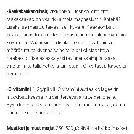
-Raakakaakaonibsit,
2rkl/päivä. Tiesitkö, että aito
raakakaakao on yksi rikkaimpia magnesiumin lähteitä?
Lisäksi se maistuu taivaallisen hyvälle! Kaakaonibsit,
kaakaojauhe tai aikuisten oikeasti tumma suklaa ovat siis
kova juttu. Magnesiumin lisäksi ne sisältävät huiman
määrän muita kivennäisaineita ja antioksidantteja.
Kaakao on itse asiassa yksi ravinnerikkaimpia raaka-
aineita, mitä tällä hetkellä tunnetaan. Oliko tässä tarpeeksi
perusteluja?
-C-vitamiini,
1-2g/päivä. C-vitamiini auttaa kollageenin
muodostuksessa muiden terveysvaikutteiden ohella.
Hyviä lähteitä C-vitamiinille ovat mm. ruusunmarjat, camu-
camu ja kurpitsansiemenet.
Mustikat ja muut marjat
250-500g/päivä. Kaikki kotimaiset