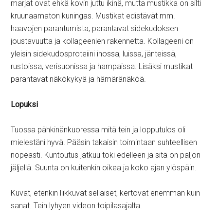
marjat ovat ehkä kovin juttu ikinä, mutta mustikka on silti
kruunaamaton kuningas. Mustikat edistävät mm.
haavojen parantumista, parantavat sidekudoksen
joustavuutta ja kollageenien rakennetta. Kollageeni on
yleisin sidekudosproteiini ihossa, luissa, jänteissä,
rustoissa, verisuonissa ja hampaissa. Lisäksi mustikat
parantavat näkökykyä ja hämäränäköä.
Lopuksi
Tuossa pähkinänkuoressa mitä tein ja lopputulos oli
mielestäni hyvä. Pääsin takaisin toimintaan suhteellisen
nopeasti. Kuntoutus jatkuu toki edelleen ja sitä on paljon
jäljellä. Suunta on kuitenkin oikea ja koko ajan ylöspäin.
Kuvat, etenkin liikkuvat sellaiset, kertovat enemmän kuin
sanat. Tein lyhyen videon toipilasajalta.