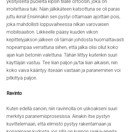
yksityiseltä puolelta kipsin tilalle ortoosin, joka on
irroitettava tuki. Näin jälkikäteen katsottuna se oli paras
juttu ikinä! Ensinnäkin sen pystyi ottamaan ajoittain pois,
joka mahdollisti loppuvaiheessa nilkan varovaisen
mobilisaation. Liikkeelle pääsy kuuden viikon
kepittelyjakson jälkeen oli tämän johdosta huomattavasti
nopeampaa verrattuna siihen, että jalka olisi ollut koko
ajan kuin betoniin valettuna. Tähän liittyy kuitenkin suuri
käyttäjän vastuu. Tee liian paljon ja/tai liian aikaisin, niin
koko vaiva kääntyy itseään vastaan ja paraneminen voi
pitkittyä paljon.
Ravinto
Kuten edellä sanoin, niin ravinnolla on uskoakseni suuri
merkitys paranemisprosesissa. Ainakin itse pystyn
kuvittelemaan, että elimistö pystyy rakentamaan ja
korjaamaan kudosta, jos sillä on kunnon raaka-aineita.