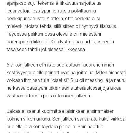
ajanjakso sujui tekemällä liikkuvuusharjoittelua,
leuanvetoja, pystypunnerruksia polviltaan ja
penkkipunnerrusta. Ajattelin, että penkkiä olisi
mielenkiintoista tehdä, sillä siihen oli nyt hyvä tilaisuus.
Täydessä pelikunnossa olevalle on mielestäni
parempiakin liikkeitä. Kehitystä tapahtui hitaaseen ja
tasaiseen tahtiin jokaisessa liikkeessä.
6 viikon jälkeen elimistö suorastaan huusi enemmän
kestävyyspuolelle painottuvaa harjoittelua. Miten pienestä
voikaan ihminen tulla iloiseksi? Suu oli messingillä ja nauru
herkässä päästyäni tekemään etuheilautussarjoja aikaa
vastaan ortoosin pois ottamisen jälkeen.
Jalkaa ei saanut kuormittaa laisinkaan ensimmäisen
kolmen viikon aikana. Sen jälkeen sai varata kaksi viikkoa
puolella ja viikon täydellä painolla. Sain haettua