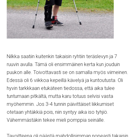
Nilkka saatiin kuitenkin takaisin ryhtiin teräslevyn ja 7
ruuvin avulla. Tämä oli ensimmäinen kerta kun jouduin
puukon alle. Toivottavasti se on samalla myös viimeinen.
Edessä oli 6 viikkoa kepeillä kävelyä ja kuntoutusta. Oli
hyvin tarkkkaan etukäteen tiedossa, että aika tulee
tuntumaan pitkältä, mutta karu totuus selvisi vasta
myöhemmin. Jos 3-4 tunnin päivittäiset liikkumiset
otetaan yhtäkkiä pois, niin syntyy aika iso tyhjiö.
Vähemmästäkin tekee mieli pomppia seinälle.
Tavoitteena oli päästä mahdollisimman nopeasti takaisin