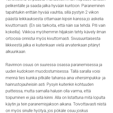
pelikentälle ja saada jalka hyvään kuntoon. Paraneminen
tapahtuikin erittäin hyvää vauhtia, sillä pystyin 2 viikon
päästä leikkauksesta ottamaan kipsin kanssa jo askelia
kivuttomasti. (En siis tarkoita, että näin sai tehdä. Piti vain
kokeilla). Viikkoa myöhemmin hiljaksiin tehty kävely ilman
ortoosia onnistui myös kivuttomasti. Sivusuuntaisesta
liikkeestä jalka ei kuitenkaan vielä arvatenkaan pitänyt
alkuunkaan.
Ravinnon osuus on suuressa osassa paranemisessa ja
uuden kudoksen muodostumisessa. Tällä saralla voisi
mennä ties kuinka pitkälle tahansa aina vihersimpukka- ja
hainrustojauheisiin asti. Pysyin kuitenkin kohtuuden
puitteissa, mutta samalla halusin olla varma, että
toipuminen ei jää siitä kiinni. Alla on listattuna mitä lopulta
käytin ja tein paranemisjakson aikana. Toivottavasti niistä
on myös sinulle hyötyä, jos pökäle osuu joskus