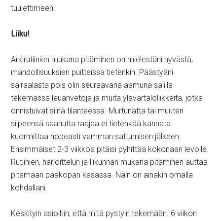
tuulettimeen.
Liiku!
Arkirutiinien mukana pitäminen on mielestäni hyvästä,
mahdollisuuksien puitteissa tietenkin. Päästyäni
sairaalasta pois olin seuraavana aamuna salilla
tekemässä leuanvetoja ja muita ylävartaloliikkeitä, jotka
onnistuivat siinä tilanteessa. Murtunatta tai muuten
siipeensä saanutta raajaa ei tietenkää kannata
kuormittaa nopeasti vamman sattumisen jälkeen.
Ensimmäiset 2-3 viikkoa pitäisi pyhittää kokonaan levolle.
Rutiinien, harjoittelun ja liikunnan mukana pitäminen auttaa
pitämään pääkopan kasassa. Näin on ainakin omalla
kohdallani.
Keskityin asioihin, että mitä pystyin tekemään. 6 viikon