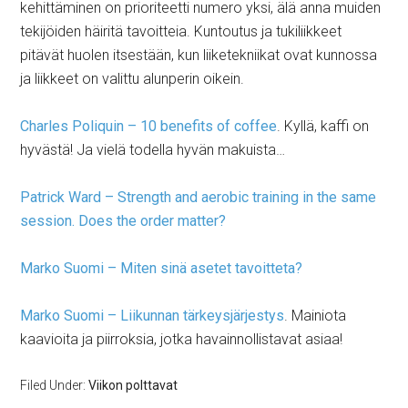
kehittäminen on prioriteetti numero yksi, älä anna muiden
tekijöiden häiritä tavoitteia. Kuntoutus ja tukiliikkeet
pitävät huolen itsestään, kun liiketekniikat ovat kunnossa
ja liikkeet on valittu alunperin oikein.
Charles Poliquin – 10 benefits of coffee
. Kyllä, kaffi on
hyvästä! Ja vielä todella hyvän makuista…
Patrick Ward – Strength and aerobic training in the same
session. Does the order matter?
Marko Suomi – Miten sinä asetet tavoitteta?
Marko Suomi – Liikunnan tärkeysjärjestys
. Mainiota
kaavioita ja piirroksia, jotka havainnollistavat asiaa!
Filed Under:
Viikon polttavat