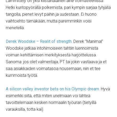
Lämmittely on yksi kiistanalainen aihe voimatreenissä.
Hetki kuntopyörällä polkemista, pari kympin sarjaa tyhjällä
tangolla, pienet levyt päihin ja uudestaan. Ei huono
vaihtoehto tämäkään, mutta paremminkin voisi
menetellä.
Derek Woodske – Realit of strength.
Derek ”Manimal”
Woodske jatkaa intohimoiseen tahtiin luennoimista
voiman kehittämisen merkityksestä harjoittelussa.
Sanoma: jos olet valmentaja, PT tai jokin vastaava ja et
saa asiakkaiden voimatasoa nousemaan, niin et tee
kummoista työtä.
A silicon valley investor bets on his Olympic dream.
Hyvä
esimerkki siitä, että miten unelmiaan voi lähteä
tavoittelemaan kesken normaalin työuran (tietyillä
varauksilla, totta kai).