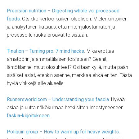
Precision nutrition – Digesting whole vs. processed
foods.
Otsikko kertoo kaiken oleellisen. Mielenkiintoinen
ja analyyttinen katsaus, että miten jalostamaton ja
prosessoitu ruoka eroavat toisistaan.
T-nation – Turning pro: 7 mind hacks
. Mikä erottaa
amatöörin ja ammattilaisen toisistaan? Geenit,
lähtötilanne, muut olosuhteet? Osiltaan kyllä, mutta pään
sisäiset asiat, etenkin asenne, merkkaa ehkä eniten. Tästä
hyviä vinkkejä sille alueelle.
Runnersworld.com – Understanding your fascia.
Hyvää
asiaa ja uutta näkökulmaa hetki sitten ilmestyneeseen
faskia-kirjoitukseen.
Poliquin group – How to warm up for heavy weights.