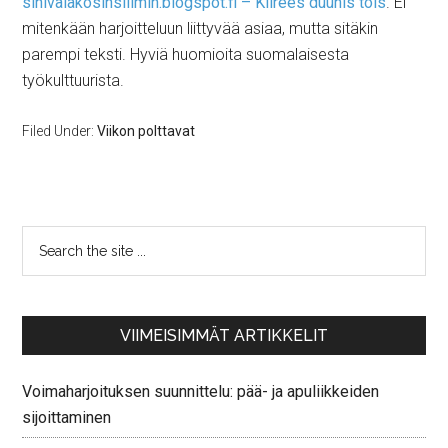
sinivalakosinsilimin.blogspot.fi – Kiirees duunis töis
. Ei
mitenkään harjoitteluun liittyvää asiaa, mutta sitäkin
parempi teksti. Hyviä huomioita suomalaisesta
työkulttuurista.
Filed Under:
Viikon polttavat
VIIMEISIMMÄT ARTIKKELIT
Voimaharjoituksen suunnittelu: pää- ja apuliikkeiden
sijoittaminen