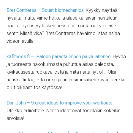
Bret Contreras – Squat biomechanics.
Kyykky näyttää
hyvältä, mutta viime hetkellä alaselkä, aivan häntäluun
päältä, pyöristyy laskeutuessa ne muutamat viimeiset
sentit. Missä vika? Bret Contreras havainnollistaa asiaa
videon avulla.
k3fitness.fi – Paleon parasta ennen päivä lähenee.
Hyvää
ja tuoreesta näkökulmasta puhuttua asiaa paleosta,
kivikautisesta ruokavaliosta ja mitä näitä nyt oli… Olisi
hauska tietää, että onko jutun ensimmäisen kuvan penkki
ollut oikeasti tosikäytössä!
Dan John – 9 great ideas to improve your workouts.
Otsikko ei liioittele. Nämä ideat ovat todellakin kokeilun
arvoisia!