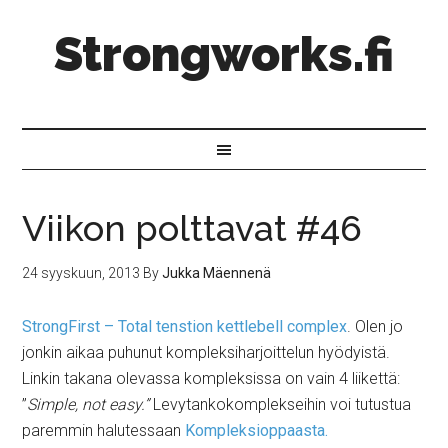
Strongworks.fi
Viikon polttavat #46
24 syyskuun, 2013
By
Jukka Mäennenä
StrongFirst – Total tenstion kettlebell complex
. Olen jo
jonkin aikaa puhunut kompleksiharjoittelun hyödyistä.
Linkin takana olevassa kompleksissa on vain 4 liikettä:
”
Simple, not easy.”
Levytankokomplekseihin voi tutustua
paremmin halutessaan
Kompleksioppaasta.