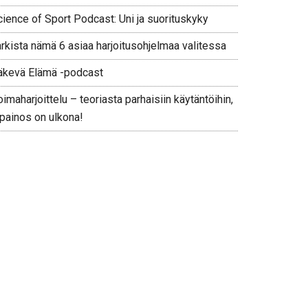
cience of Sport Podcast: Uni ja suorituskyky
arkista nämä 6 asiaa harjoitusohjelmaa valitessa
äkevä Elämä -podcast
imaharjoittelu – teoriasta parhaisiin käytäntöihin,
 painos on ulkona!