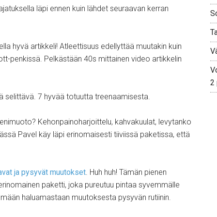
ajatuksella läpi ennen kuin lähdet seuraavan kerran
S
T
ella hyvä artikkeli! Atleettisuus edellyttää muutakin kuin
V
tt-penkissä. Pelkästään 40s mittainen video artikkelin
Vo
2
sä selittävä. 7 hyvää totuutta treenaamisesta.
eenimuoto? Kehonpainoharjoittelu, kahvakuulat, levytanko
sä Pavel käy läpi erinomaisesti tiiviissä paketissa, että
avat ja pysyvät muutokset
. Huh huh! Tämän pienen
n erinomainen paketti, joka pureutuu pintaa syvemmälle
ekemään haluamastaan muutoksesta pysyvän rutiinin.