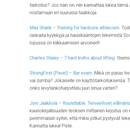
tarkoitus? Jos näin on, niin kannattaa lukea tämä 
nostamaan eri suuruisia taakkoja.
Max Shank – Training for hardcore athlecism
. Tod
raskaita kyykkyjä ja hauiskääntöjen tekemistä Sco
lopussa on klikkaamisen arvoinen!!
Charles Staley – 7 hard truths about lifting
. Itsen
StrongFirst (Pavel) – Bar exam
. Mikä on paras tr
vai zumba? Jokaiselle on käyttötarkoituksensa. Täs
onko levytankoharjoittelu juuri sinua varten?
Joni Jaakkola – Roundtable. Terveelliset elåmänt
kaunokirjallisuuden teoksen mittainen kirjoitus o
perimmäisiin syihin, että miksi jotkut pystyvät t
Kannatta lukea! Piste.