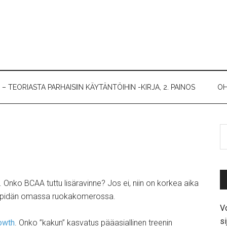
 TEORIASTA PARHAISIIN KÄYTÄNTÖIHIN -KIRJA, 2. PAINOS
OH
. Onko BCAA tuttu lisäravinne? Jos ei, niin on korkea aika
oita pidän omassa ruokakomerossa.
Vo
si
owth
. Onko ”kakun” kasvatus pääasiallinen treenin