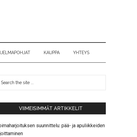
JELMAPOHJAT
KAUPPA
YHTEYS
VIIMEISIMMÄT ARTIKKELIT
imaharjoituksen suunnittelu: pää- ja apuliikkeiden
joittaminen