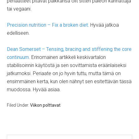
periaatteet pitävät paikkansa olit sitten paleon kannattaja
tai vegaani.
Precision nutrition – Fix a broken diet
. Hyvää jatkoa
edelliseen.
Dean Somerset – Tensing, bracing and stiffening the core
continuum
. Erinomainen artikkeli keskivartalon
stabilisoinnin käytöstä ja sen sovittamista eräänlaiseksi
jatkumoksi. Periaate on jo hyvin tuttu, mutta tämä on
ensimmäinen kerta, kun olen nähnyt sen esitettävän tässä
muodossa. Hyvää asiaa.
Filed Under:
Viikon polttavat