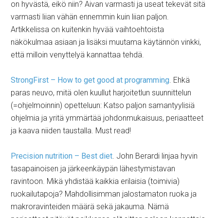
on hyvästä, eikö niin? Aivan varmasti ja useat tekevät sitä
varmasti liian vähän ennemmin kuin liian paljon.
Artikkelissa on kuitenkin hyvää vaihtoehtoista
näkökulmaa asiaan ja lisäksi muutama käytännön vinkki,
että milloin venyttelyä kannattaa tehdä.
StrongFirst – How to get good at programming
. Ehkä
paras neuvo, mitä olen kuullut harjoitetlun suunnittelun
(=ohjelmoinnin) opetteluun: Katso paljon samantyylisiä
ohjelmia ja yritä ymmärtää johdonmukaisuus, periaatteet
ja kaava niiden taustalla. Must read!
Precision nutrition – Best diet
. John Berardi linjaa hyvin
tasapainoisen ja järkeenkäypän lähestymistavan
ravintoon. Mikä yhdistää kaikkia erilaisia (toimivia)
ruokailutapoja? Mahdollisimman jalostamaton ruoka ja
makroravinteiden määrä sekä jakauma. Nämä