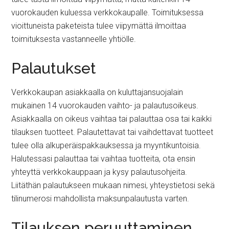
vuorokauden kuluessa verkkokaupalle. Toimituksessa
vioittuneista paketeista tulee viipymättä ilmoittaa
toimituksesta vastanneelle yhtiölle.
Palautukset
Verkkokaupan asiakkaalla on kuluttajansuojalain
mukainen 14 vuorokauden vaihto- ja palautusoikeus.
Asiakkaalla on oikeus vaihtaa tai palauttaa osa tai kaikki
tilauksen tuotteet. Palautettavat tai vaihdettavat tuotteet
tulee olla alkuperäispakkauksessa ja myyntikuntoisia.
Halutessasi palauttaa tai vaihtaa tuotteita, ota ensin
yhteyttä verkkokauppaan ja kysy palautusohjeita.
Liitäthän palautukseen mukaan nimesi, yhteystietosi sekä
tilinumerosi mahdollista maksunpalautusta varten.
Tilauksen peruuttaminen,