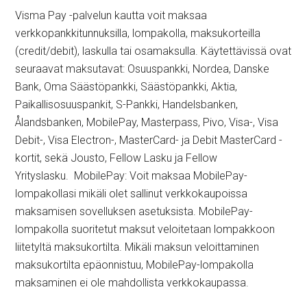
Visma Pay -palvelun kautta voit maksaa
verkkopankkitunnuksilla, lompakolla, maksukorteilla
(credit/debit), laskulla tai osamaksulla. Käytettävissä ovat
seuraavat maksutavat: Osuuspankki, Nordea, Danske
Bank, Oma Säästöpankki, Säästöpankki, Aktia,
Paikallisosuuspankit, S-Pankki, Handelsbanken,
Ålandsbanken, MobilePay, Masterpass, Pivo, Visa-, Visa
Debit-, Visa Electron-, MasterCard- ja Debit MasterCard -
kortit, sekä Jousto, Fellow Lasku ja Fellow
Yrityslasku. MobilePay: Voit maksaa MobilePay-
lompakollasi mikäli olet sallinut verkkokaupoissa
maksamisen sovelluksen asetuksista. MobilePay-
lompakolla suoritetut maksut veloitetaan lompakkoon
liitetyltä maksukortilta. Mikäli maksun veloittaminen
maksukortilta epäonnistuu, MobilePay-lompakolla
maksaminen ei ole mahdollista verkkokaupassa.