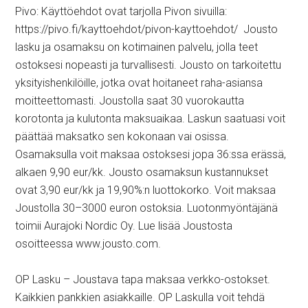
Pivo: Käyttöehdot ovat tarjolla Pivon sivuilla:
https://pivo.fi/kayttoehdot/pivon-kayttoehdot/ Jousto
lasku ja osamaksu on kotimainen palvelu, jolla teet
ostoksesi nopeasti ja turvallisesti. Jousto on tarkoitettu
yksityishenkilöille, jotka ovat hoitaneet raha-asiansa
moitteettomasti. Joustolla saat 30 vuorokautta
korotonta ja kulutonta maksuaikaa. Laskun saatuasi voit
päättää maksatko sen kokonaan vai osissa.
Osamaksulla voit maksaa ostoksesi jopa 36:ssa erässä,
alkaen 9,90 eur/kk. Jousto osamaksun kustannukset
ovat 3,90 eur/kk ja 19,90%:n luottokorko. Voit maksaa
Joustolla 30–3000 euron ostoksia. Luotonmyöntäjänä
toimii Aurajoki Nordic Oy. Lue lisää Joustosta
osoitteessa www.jousto.com.
OP Lasku – Joustava tapa maksaa verkko-ostokset.
Kaikkien pankkien asiakkaille. OP Laskulla voit tehdä