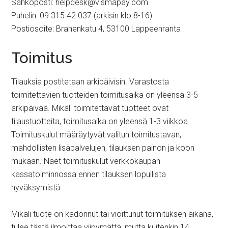
Sähköposti: helpdesk@vismapay.com
Puhelin: 09 315 42 037 (arkisin klo 8-16)
Postiosoite: Brahenkatu 4, 53100 Lappeenranta
Toimitus
Tilauksia postitetaan arkipäivisin. Varastosta
toimitettavien tuotteiden toimitusaika on yleensä 3-5
arkipäivää. Mikäli toimitettavat tuotteet ovat
tilaustuotteita, toimitusaika on yleensä 1-3 viikkoa.
Toimituskulut määräytyvät valitun toimitustavan,
mahdollisten lisäpalvelujen, tilauksen painon ja koon
mukaan. Näet toimituskulut verkkokaupan
kassatoiminnossa ennen tilauksen lopullista
hyväksymistä.
Mikäli tuote on kadonnut tai vioittunut toimituksen aikana,
tulee tästä ilmoittaa viipymättä, mutta kuitenkin 14