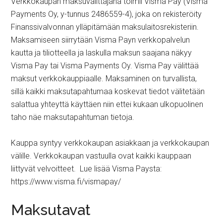
Verkkokaupan maksuvälittäjänä toimii Visma Pay (Visma
Payments Oy, y-tunnus 2486559-4), joka on rekisteröity
Finanssivalvonnan ylläpitämään maksulaitosrekisteriin.
Maksamiseen siirrytään Visma Payn verkkopalvelun
kautta ja tiliotteella ja laskulla maksun saajana näkyy
Visma Pay tai Visma Payments Oy. Visma Pay välittää
maksut verkkokauppiaalle. Maksaminen on turvallista,
sillä kaikki maksutapahtumaa koskevat tiedot välitetään
salattua yhteyttä käyttäen niin ettei kukaan ulkopuolinen
taho näe maksutapahtuman tietoja.
Kauppa syntyy verkkokaupan asiakkaan ja verkkokaupan
välille. Verkkokaupan vastuulla ovat kaikki kauppaan
liittyvät velvoitteet. Lue lisää Visma Paysta:
https://www.visma.fi/vismapay/
Maksutavat