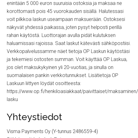
enintään 5 000 euron suuruisia ostoksia ja maksaa ne
korottomasti pois 45 vuorokauden sisällä. Halutessasi
voit pilkkoa laskun useampaan maksuerään. Ostoksesi
näkyvät yhdessä paikassa, joten pysyt helposti perillä
rahan käytöstä. Luottorajan avulla pidät kulutuksen
haluamissasi rajoissa. Saat laskut kätevästi sähköpostiisi.
Verkkopalvelussamme näet tietoja OP Laskun käytöstäsi
ja tekemiesi ostosten summan. Voit käyttää OP Laskua,
jos olet maksukykyinen yli 20-vuotias, ja sinulla on
suomalaisen pankin verkkotunnukset. Lisätietoja OP
Laskuun liittyen löydät osoitteesta:
https://www.op.fi/henkiloasiakkaat/paivittaiset/maksaminen
lasku
Yhteystiedot
Visma Payments Oy (Y-tunnus 2486559-4)