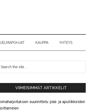
JELMAPOHJAT
KAUPPA
YHTEYS
VIIMEISIMMÄT ARTIKKELIT
imaharjoituksen suunnittelu: pää- ja apuliikkeiden
joittaminen