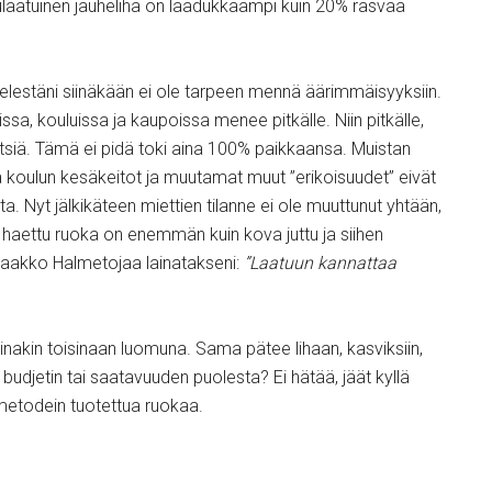
laatuinen jauheliha on laadukkaampi kuin 20% rasvaa
elestäni siinäkään ei ole tarpeen mennä äärimmäisyyksiin.
sa, kouluissa ja kaupoissa menee pitkälle. Niin pitkälle,
tsiä. Tämä ei pidä toki aina 100% paikkaansa. Muistan
enä koulun kesäkeitot ja muutamat muut ”erikoisuudet” eivät
ta. Nyt jälkikäteen miettien tilanne ei ole muuttunut yhtään,
lta haettu ruoka on enemmän kuin kova juttu ja siihen
 Jaakko Halmetojaa lainatakseni:
”Laatuun kannattaa
ainakin toisinaan luomuna. Sama pätee lihaan, kasviksiin,
 budjetin tai saatavuuden puolesta? Ei hätää, jäät kyllä
usmetodein tuotettua ruokaa.