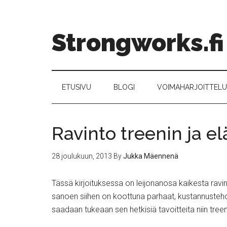
Strongworks.fi
ETUSIVU
BLOGI
VOIMAHARJOITTELU –
Ravinto treenin ja 
28 joulukuun, 2013
By
Jukka Mäennenä
Tässä kirjoituksessa on leijonanosa kaikesta ravi
sanoen siihen on koottuna parhaat, kustannusteh
saadaan tukeaan sen hetkisiä tavoitteita niin tre