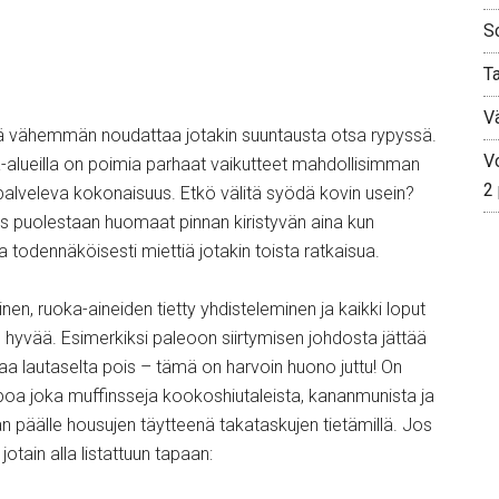
S
T
V
ielä vähemmän noudattaa jotakin suuntausta otsa rypyssä.
Vo
a-alueilla on poimia parhaat vaikutteet mahdollisimman
2
 palveleva kokonaisuus. Etkö välitä syödä kovin usein?
os puolestaan huomaat pinnan kiristyvän aina kun
aa todennäköisesti miettiä jotakin toista ratkaisua.
nen, ruoka-aineiden tietty yhdisteleminen ja kaikki loput
hyvää. Esimerkiksi paleoon siirtymisen johdosta jättää
aa lautaselta pois – tämä on harvoin huono juttu! On
leipoa joka muffinsseja kookoshiutaleista, kananmunista ja
n päälle housujen täytteenä takataskujen tietämillä. Jos
 jotain alla listattuun tapaan: