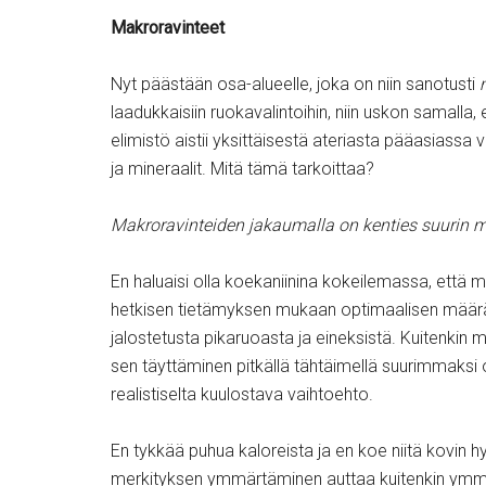
Makroravinteet
Nyt päästään osa-alueelle, joka on niin sanotusti
laadukkaisiin ruokavalintoihin, niin uskon samalla, et
elimistö aistii yksittäisestä ateriasta pääasiassa v
ja mineraalit. Mitä tämä tarkoittaa?
Makroravinteiden jakaumalla on kenties suurin m
En haluaisi olla koekaniinina kokeilemassa, että 
hetkisen tietämyksen mukaan optimaalisen määrän
jalostetusta pikaruoasta ja eineksistä. Kuitenkin
sen täyttäminen pitkällä tähtäimellä suurimmaksi 
realistiselta kuulostava vaihtoehto.
En tykkää puhua kaloreista ja en koe niitä kovin h
merkityksen ymmärtäminen auttaa kuitenkin ymmär