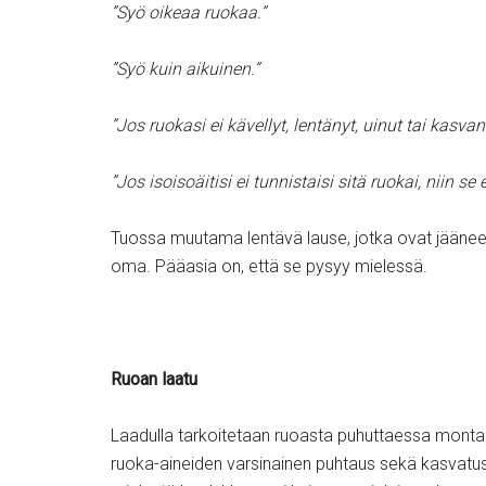
”Syö oikeaa ruokaa.”
”Syö kuin aikuinen.”
”Jos ruokasi ei kävellyt, lentänyt, uinut tai kasva
”Jos isoisoäitisi ei tunnistaisi sitä ruokai, niin se
Tuossa muutama lentävä lause, jotka ovat jääneet 
oma. Pääasia on, että se pysyy mielessä.
Ruoan laatu
Laadulla tarkoitetaan ruoasta puhuttaessa monta
ruoka-aineiden varsinainen puhtaus sekä kasvatu