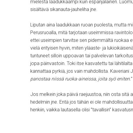
mielestä laadukkaampi kuin espanjalainen. Luomu
sisältävä sikanauta-jauheliha jne.
Liputan aina laadukkaan ruoan puolesta, mutta mi
Perusruoalla, mitä tarjotaan useimmissa ravintolois
ettei useimpien tarvitse sen pidemmältä ruokaa e
vielä erityisen hyvin, miten yläaste- ja lukioikäis
tuntuneet silloin uppoavan tai palvelevan tarkoitus
jopa päinvastoin. Toki itse kasvatettu tai lähitila
kannattaa pyrkiä, jos vain mahdollista. Kaveriani
panostaa niissä ruoka-aineissa, joita syö eniten.
”
Jos melkein joka päivä raejuustoa, niin osta sitä 
hedelmiin jne. Entä jos tähän ei ole mahdollisuutta
henkiin, vaikka lautasella olisi ”tavallisin” kasvat