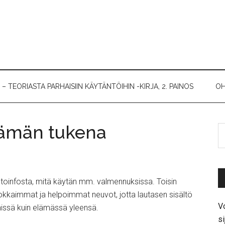
 TEORIASTA PARHAISIIN KÄYTÄNTÖIHIN -KIRJA, 2. PAINOS
OH
elämän tukena
ntoinfosta, mitä käytän mm. valmennuksissa. Toisin
okkaimmat ja helpoimmat neuvot, jotta lautasen sisältö
Vo
enissä kuin elämässä yleensä.
si