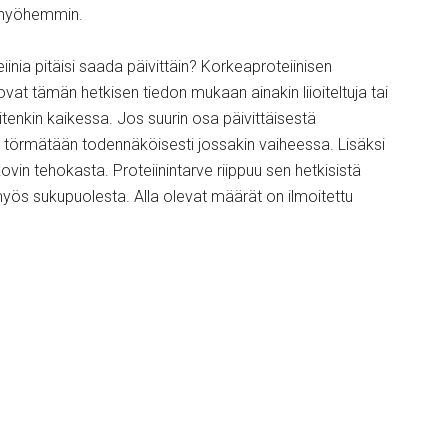
ä myöhemmin.
inia pitäisi saada päivittäin? Korkeaproteiinisen
ovat tämän hetkisen tiedon mukaan ainakin liioiteltuja tai
tenkin kaikessa. Jos suurin osa päivittäisestä
in törmätään todennäköisesti jossakin vaiheessa. Lisäksi
kovin tehokasta. Proteiinintarve riippuu sen hetkisistä
yös sukupuolesta. Alla olevat määrät on ilmoitettu