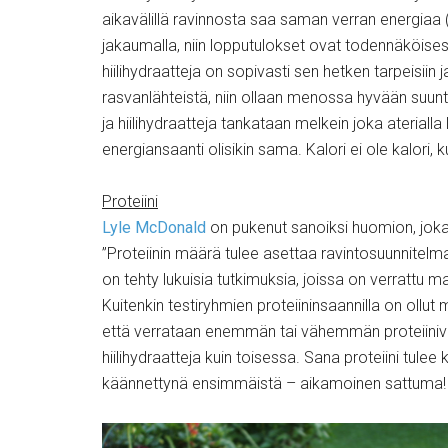
aikavälillä ravinnosta saa saman verran energiaa (
jakaumalla, niin lopputulokset ovat todennäköisesti 
hiilihydraatteja on sopivasti sen hetken tarpeisiin
rasvanlähteistä, niin ollaan menossa hyvään suunta
ja hiilihydraatteja tankataan melkein joka aterialla l
energiansaanti olisikin sama. Kalori ei ole kalori,
Proteiini
Lyle McDonald
on pukenut sanoiksi huomion, jok
”Proteiinin määrä tulee asettaa ravintosuunnite
on tehty lukuisia tutkimuksia, joissa on verrattu ma
Kuitenkin testiryhmien proteiininsaannilla on ollut
että verrataan enemmän tai vähemmän proteiiniv
hiilihydraatteja kuin toisessa. Sana proteiini tule
käännettynä ensimmäistä – aikamoinen sattuma!