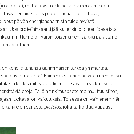
=kaloreita), mutta täysin erilaisella makroravinteiden
täysin erilaiset. Jos proteiininsaanti on riittävä,
 ja loput päivän energiansaannista tulee hyvistä
an. Jos proteiininsaanti jää kuitenkin puoleen ideaalista
iikaa, niin tilanne on varsin toisenlainen, vaikka päivittäinen
 kuten sanotaan…
a on kenelle tahansa äärimmäisen tärkeä ymmärtää:
lmassa ensimmäisenä.” Esimerkiksi tähän päivään mennessä
tala- ja korkeahiilihydraattisen ruokavalion vaikutuksia.
 merkittäviä eroja! Tällöin tutkimusasetelma muuttuu siihen,
ajaan ruokavalion vaikutuksia. Toisessa on vain enemmän
e kreikankielen sanasta
proteios,
joka tarkoittaa vapaasti