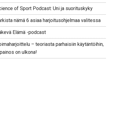
cience of Sport Podcast: Uni ja suorituskyky
arkista nämä 6 asiaa harjoitusohjelmaa valitessa
äkevä Elämä -podcast
imaharjoittelu – teoriasta parhaisiin käytäntöihin,
 painos on ulkona!