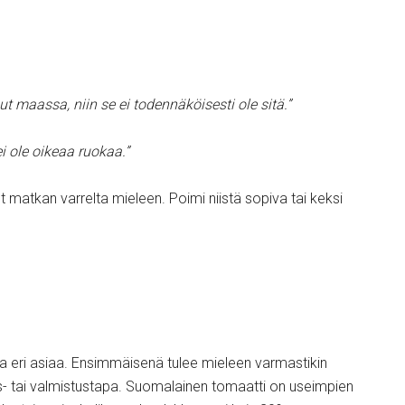
nut maassa, niin se ei todennäköisesti ole sitä.”
 ei ole oikeaa ruokaa.”
matkan varrelta mieleen. Poimi niistä sopiva tai keksi
a eri asiaa. Ensimmäisenä tulee mieleen varmastikin
s- tai valmistustapa. Suomalainen tomaatti on useimpien