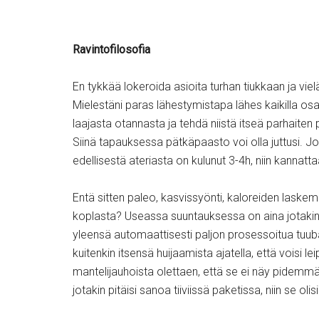
Ravintofilosofia
En tykkää lokeroida asioita turhan tiukkaan ja v
Mielestäni paras lähestymistapa lähes kaikilla os
laajasta otannasta ja tehdä niistä itseä parhaiten
Siinä tapauksessa pätkäpaasto voi olla juttusi. J
edellisestä ateriasta on kulunut 3-4h, niin kannatt
Entä sitten paleo, kasvissyönti, kaloreiden laskemi
koplasta? Useassa suuntauksessa on aina jotakin 
yleensä automaattisesti paljon prosessoitua tuub
kuitenkin itsensä huijaamista ajatella, että voisi 
mantelijauhoista olettaen, että se ei näy pidemmä
jotakin pitäisi sanoa tiiviissä paketissa, niin se olisi