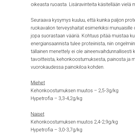
oikeasta ruoasta. Lisäravinteita käsitellään viel
Seuraava kysymys kuuluu, että kuinka paljon protei
ruokavalion terveyshaitat esimerkiksi munuaisille 
jopa suorastaan vääriä. Kohtuus pitää muistaa kui
energiansaannista tulee proteiinista, niin ongelmi
tällainen menettely ei ole aineenvaihdunnallisesti 
tavoitteista, kehonkoostumuksesta, painosta ja m
vuorokaudessa painokiloa kohden.
Miehet
Kehonkoostumuksen muutos – 2,5-3g/kg
Hypetrofia – 3,3-4,2g/kg
Naiset
Kehonkoostumuksen muutos 2,4-2,9g/kg
Hypetrofia – 3,0-3,7g/kg