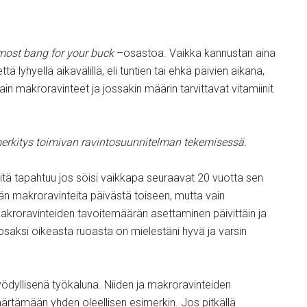
most bang for your buck
–osastoa. Vaikka kannustan aina
tä lyhyellä aikavälillä, eli tuntien tai ehkä päivien aikana,
ain makroravinteet ja jossakin määrin tarvittavat vitamiinit
erkitys toimivan ravintosuunnitelman tekemisessä.
mitä tapahtuu jos söisi vaikkapa seuraavat 20 vuotta sen
 makroravinteita päivästä toiseen, mutta vain
 makroravinteiden tavoitemäärän asettaminen päivittäin ja
osaksi oikeasta ruoasta on mielestäni hyvä ja varsin
yödyllisenä työkaluna. Niiden ja makroravinteiden
tämään yhden oleellisen esimerkin. Jos pitkällä