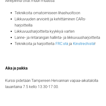
Aihepiirinä ovat muun muassa:
Tekniikoita omatoimiseen lihashuoltoon
Liikkuvuuden arviointi ja kehittäminen CARs-
harjoitteilla
Liikkuvuusharjoitteita kyykkyä varten
Lanne- ja rintarangan hallinta- ja liikkuvuusharjoitteita
Tekniikoita ja harjoitteita
FRC:stä
ja
Kinstrechistä
!
Aika ja paikka
Kurssi pidetään Tampereen Hervannan vapaa-aikatalolla
lauantaina 7.5 kello 13.30-17.00.